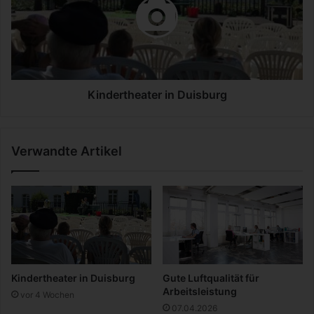
2
d
6
e
r
t
h
e
a
Kindertheater in Duisburg
t
e
r
Verwandte Artikel
i
n
D
u
i
s
b
u
r
Kindertheater in Duisburg
Gute Luftqualität für
g
Arbeitsleistung
vor 4 Wochen
07.04.2026