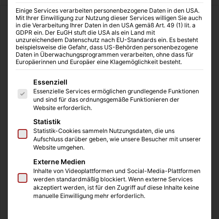
Einige Services verarbeiten personenbezogene Daten in den USA.
Mit Ihrer Einwilligung zur Nutzung dieser Services willigen Sie auch
Start
/
Familie
in die Verarbeitung Ihrer Daten in den USA gemäß Art. 49 (1) lit. a
GDPR ein. Der EuGH stuft die USA als ein Land mit
unzureichendem Datenschutz nach EU-Standards ein. Es besteht
Familie
Bildung
Familien-Ratgeber
Personal
beispielsweise die Gefahr, dass US-Behörden personenbezogene
Daten in Überwachungsprogrammen verarbeiten, ohne dass für
Wirtschaft
Europäerinnen und Europäer eine Klagemöglichkeit besteht.
Deutschland soll mehr
Es folgt eine Liste der Service-Gruppen, für die eine Einwilligung
Essenziell
Essenzielle Services ermöglichen grundlegende Funktionen
arbeiten – aber wer betreut
und sind für das ordnungsgemäße Funktionieren der
Website erforderlich.
eigentlich unsere Kinder?
Statistik
Statistik-Cookies sammeln Nutzungsdaten, die uns
Wer Vollzeitarbeit fordert, muss auch Vollzeit-
Aufschluss darüber geben, wie unsere Besucher mit unserer
Kinderbetreuung ermöglichen
Website umgehen.
Externe Medien
Redaktio
vor 4 Wochen
0
53
6 Minuten gelesen
Inhalte von Videoplattformen und Social-Media-Plattformen
werden standardmäßig blockiert. Wenn externe Services
akzeptiert werden, ist für den Zugriff auf diese Inhalte keine
manuelle Einwilligung mehr erforderlich.
Ein persönlicher Kommentar