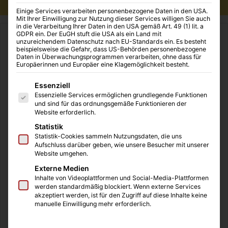
Einige Services verarbeiten personenbezogene Daten in den USA.
Mit Ihrer Einwilligung zur Nutzung dieser Services willigen Sie auch
in die Verarbeitung Ihrer Daten in den USA gemäß Art. 49 (1) lit. a
GDPR ein. Der EuGH stuft die USA als ein Land mit
Start
/
Familie
unzureichendem Datenschutz nach EU-Standards ein. Es besteht
beispielsweise die Gefahr, dass US-Behörden personenbezogene
Daten in Überwachungsprogrammen verarbeiten, ohne dass für
Familie
Familienurlaub
Europäerinnen und Europäer eine Klagemöglichkeit besteht.
Conni – Das Musical |
Es folgt eine Liste der Service-Gruppen, für die eine Einwilligung
Essenziell
Essenzielle Services ermöglichen grundlegende Funktionen
Erfahrungsbericht & Kritik
und sind für das ordnungsgemäße Funktionieren der
Website erforderlich.
Statistik
baby2child
01.10.2025
4
801
3 Minuten gelesen
Statistik-Cookies sammeln Nutzungsdaten, die uns
Aufschluss darüber geben, wie unsere Besucher mit unserer
Website umgehen.
Ich war am vergangenen Wochenende mit der Familie im
Externe Medien
„Conni – Das Musical“
in Velbert. Die Tournee befindet
Inhalte von Videoplattformen und Social-Media-Plattformen
sich noch am Anfang, denn sie startete im Herbst 2025
werden standardmäßig blockiert. Wenn externe Services
und wir besuchten somit eine der ersten Veranstaltungen.
akzeptiert werden, ist für den Zugriff auf diese Inhalte keine
manuelle Einwilligung mehr erforderlich.
Das Musical mit der bei meinen Kindern beliebten Conni
wirbt mit dem Slogan
„Die Mitmach-Musicalproduktion“
,