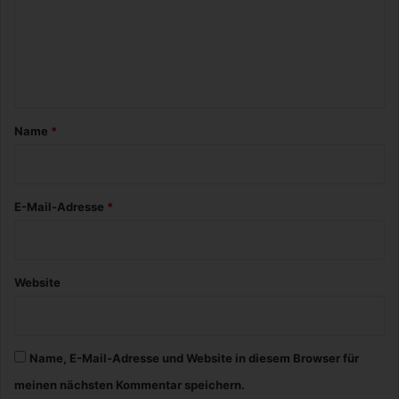
m
e
n
t
a
Name
*
r
*
E-Mail-Adresse
*
Website
Name, E-Mail-Adresse und Website in diesem Browser für
meinen nächsten Kommentar speichern.