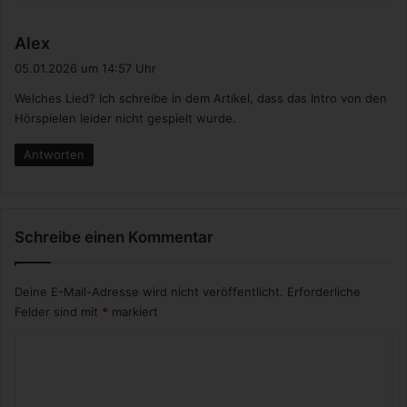
s
Alex
a
05.01.2026 um 14:57 Uhr
g
Welches Lied? Ich schreibe in dem Artikel, dass das Intro von den
t
Hörspielen leider nicht gespielt wurde.
:
Antworten
Schreibe einen Kommentar
Deine E-Mail-Adresse wird nicht veröffentlicht.
Erforderliche
Felder sind mit
*
markiert
K
o
m