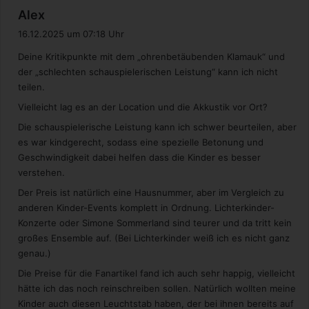
&
s
Alex
G
a
e
16.12.2025 um 07:18 Uhr
g
h
Deine Kritikpunkte mit dem „ohrenbetäubenden Klamauk“ und
a
t
der „schlechten schauspielerischen Leistung“ kann ich nicht
l
:
teilen.
t
-
Vielleicht lag es an der Location und die Akkustik vor Ort?
J
Die schauspielerische Leistung kann ich schwer beurteilen, aber
e
es war kindgerecht, sodass eine spezielle Betonung und
t
Geschwindigkeit dabei helfen dass die Kinder es besser
z
verstehen.
t
i
Der Preis ist natürlich eine Hausnummer, aber im Vergleich zu
n
anderen Kinder-Events komplett in Ordnung. Lichterkinder-
f
Konzerte oder Simone Sommerland sind teurer und da tritt kein
o
großes Ensemble auf. (Bei Lichterkinder weiß ich es nicht ganz
r
genau.)
m
Die Preise für die Fanartikel fand ich auch sehr happig, vielleicht
i
hätte ich das noch reinschreiben sollen. Natürlich wollten meine
e
Kinder auch diesen Leuchtstab haben, der bei ihnen bereits auf
r