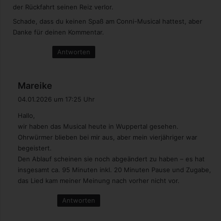
der Rückfahrt seinen Reiz verlor.
e
n
Schade, dass du keinen Spaß am Conni-Musical hattest, aber
m
Danke für deinen Kommentar.
i
t
Antworten
d
e
m
s
Mareike
b
a
04.01.2026 um 17:25 Uhr
a
g
d
Hallo,
t
e
wir haben das Musical heute in Wuppertal gesehen.
:
.
Ohrwürmer blieben bei mir aus, aber mein vierjähriger war
V
begeistert.
.
Den Ablauf scheinen sie noch abgeändert zu haben – es hat
insgesamt ca. 95 Minuten inkl. 20 Minuten Pause und Zugabe,
das Lied kam meiner Meinung nach vorher nicht vor.
Antworten