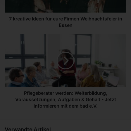
v
e
I
7 kreative Ideen für eure Firmen Weihnachtsfeier in
d
Essen
e
e
P
n
f
f
l
ü
e
r
g
e
e
u
b
r
e
e
r
F
a
Pflegeberater werden: Weiterbildung,
i
t
Voraussetzungen, Aufgaben & Gehalt - Jetzt
r
e
informieren mit dem bad e.V.
m
r
e
w
n
e
W
Verwandte Artikel
r