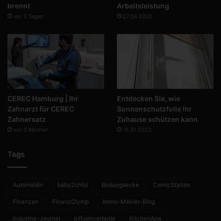
brennt
Arbeitsleistung
vor 3 Tagen
07.04.2026
CEREC Hamburg | Ihr
Entdecken Sie, wie
Zahnarzt für CEREC
Sonnenschutzfolie Ihr
Zahnersatz
Zuhause schützen kann
vor 3 Wochen
18.01.2023
Tags
AutoHeldin
baby2child
Bildungsecke
ComicStation
Finanzen
FinanzOlymp
Immo-Makler-Blog
Industrie-Journal
Influencerbude
KitchenApe