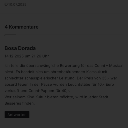
a
10.07.2025
u
s
s
4 Kommentare
e
t
z
u
s
Bosa Dorada
n
a
14.12.2025 um 21:26 Uhr
g
g
e
Ich teile die überschwängliche Bewertung für das Conni – Musical
t
n
nicht. Es handelt sich um ohrenbetäubenden Klamauk mit
:
,
schlechter schauspielerischer Leistung. Der Preis von 35,- war
A
absurd teuer. In der Pause wurden Leuchtstäbe für 10,- Euro
u
verkauft und Conni-Puppen für 40,-.
f
Wer seinem Kind Kultur bieten möchte, wird in jeder Stadt
g
Besseres finden.
a
b
Antworten
e
n