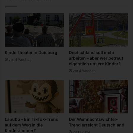
e
d
i
e
h
n
n
:
a
W
c
e
h
i
t
t
Kindertheater in Duisburg
Deutschland soll mehr
s
e
arbeiten – aber wer betreut
vor 4 Wochen
f
r
eigentlich unsere Kinder?
e
b
vor 4 Wochen
i
i
e
l
r
d
i
u
n
n
E
g
s
,
s
V
Labubu – Ein TikTok-Trend
Der Weihnachtswichtel-
e
o
auf dem Weg in die
Trend erreicht Deutschland
n
r
Kinderzimmer?
28.11.2024