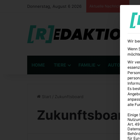
Donnerstag, August 6 2026
Aktuelle Nachrichten
Wir be
Wenn Si
möchte
Wir ve
HOME
TIERE
FAMILIE
AUTO
BÜ
essenz
Person
person
Inform
Es best
Angebo
Start
/
Zukunftsboard
anpass
alle F
Zukunftsboard
Einige
Nutzun
Art. 49
Datens
Behörd
für Eu