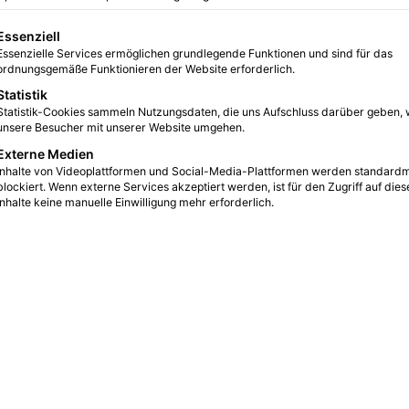
Zukunftsboard
21.02.2025
5
gt eine Liste der Service-Gruppen, für die eine Einwilligung erteilt we
Essenziell
Pflegenotstand in Deutschland
Essenzielle Services ermöglichen grundlegende Funktionen und sind für das
ordnungsgemäße Funktionieren der Website erforderlich.
Der Begriff Pflegenotstand ist in Deutschland
Statistik
längst keine leere Worthülse mehr, sondern
Statistik-Cookies sammeln Nutzungsdaten, die uns Aufschluss darüber geben, 
Ausdruck einer Entwicklung, die sowohl
unsere Besucher mit unserer Website umgehen.
Pflegebedürftige als auch…
Externe Medien
Inhalte von Videoplattformen und Social-Media-Plattformen werden standard
rd
Weiterlesen &raquo;
blockiert. Wenn externe Services akzeptiert werden, ist für den Zugriff auf dies
Inhalte keine manuelle Einwilligung mehr erforderlich.
Zukunftsboard
12.02.2025
4
eLearning in der Pflege – Flexibel
und effektiv weiterbilden
In der Pflegebranche ist es unerlässlich,
regelmäßig auf dem neuesten Stand zu bleiben
und sich weiterzubilden. Angesichts der
fortschreitenden Digitalisierung…
rd