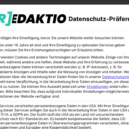
Datenschutz-Präfer
nötigen Ihre Einwilligung, bevor Sie unsere Website weiter besuchen können.
e unter 16 Jahre alt sind und Ihre Einwilligung zu optionalen Services geben
n, müssen Sie Ihre Erziehungsberechtigten um Erlaubnis bitten.
rwenden Cookies und andere Technologien auf unserer Website. Einige von ihn
CHER
BILDUNG
KUNST
iell, während andere uns helfen, diese Website und Ihre Erfahrung zu verbesse
enbezogene Daten können verarbeitet werden (z. B. IP-Adressen), z. B. für
alisierte Anzeigen und Inhalte oder die Messung von Anzeigen und Inhalten.
We
ationen über die Verwendung Ihrer Daten finden Sie in unserer
Datenschutzerk
eht keine Verpflichtung, in die Verarbeitung Ihrer Daten einzuwilligen, um diese
t zu nutzen.
Sie können Ihre Auswahl jederzeit unter
Einstellungen
widerrufen 
en.
Bitte beachten Sie, dass aufgrund individueller Einstellungen möglicherwei
unktionen der Website verfügbar sind.
 Services verarbeiten personenbezogene Daten in den USA. Mit Ihrer Einwilligu
g dieser Services willigen Sie auch in die Verarbeitung Ihrer Daten in den US
 (1) lit. a GDPR ein. Der EuGH stuft die USA als ein Land mit unzureichendem
chutz nach EU-Standards ein. Es besteht beispielsweise die Gefahr, dass US-
en personenbezogene Daten in Überwachungsprogrammen verarbeiten, ohne
ropäerinnen und Europäer eine Klagemöglichkeit besteht.