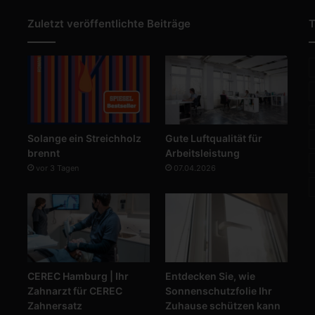
Zuletzt veröffentlichte Beiträge
T
Solange ein Streichholz
Gute Luftqualität für
brennt
Arbeitsleistung
vor 3 Tagen
07.04.2026
CEREC Hamburg | Ihr
Entdecken Sie, wie
Zahnarzt für CEREC
Sonnenschutzfolie Ihr
Zahnersatz
Zuhause schützen kann