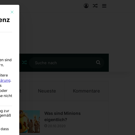
Anmelden
Zufälliger Artike
Sidebar
Mit diesem Button wird der Dialog geschlossen. Seine Funktionalität ist i
enz
en sind
Zufälliger Artikel
Suche
rn.
nach
itere
lärung
.
s
Beliebt
Neueste
Kommentare
oder
se nicht
ng zur
Was sind Minions
A gemäß
eigentlich?
20.10.2020
 dass