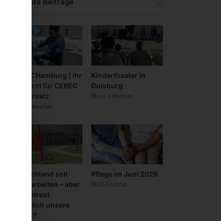
Neueste Beiträge
CEREC Hamburg | Ihr
Kindertheater in
Zahnarzt für CEREC
Duisburg
Zahnersatz
vor 3 Wochen
vor 3 Wochen
Deutschland soll
Pflege im Juni 2026
mehr arbeiten – aber
02.07.2026
wer betreut
eigentlich unsere
Kinder?