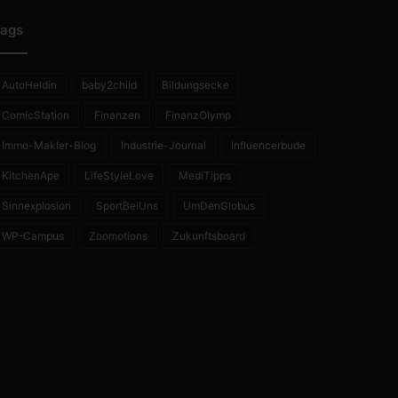
ags
AutoHeldin
baby2child
Bildungsecke
ComicStation
Finanzen
FinanzOlymp
Immo-Makler-Blog
Industrie-Journal
Influencerbude
KitchenApe
LifeStyleLove
MediTipps
Sinnexplosion
SportBeiUns
UmDenGlobus
WP-Campus
Zoomotions
Zukunftsboard