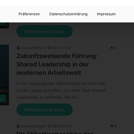
unseren Planeten Baumschulen sind spezialisierte
Betriebe, die junge Pflanzen und Bäume anbauen
Präferenzen
Datenschutzerklärung
Impressum
und…
rd
Weiterlesen &raquo;
Zukunftsboard
30.10.2023
5
Zukunftsweisende Führung:
Shared Leadership in der
modernen Arbeitswelt
In der vergangenen Woche habe ich mich mit
Sarah Lappe getroffen, um mehr über Shared
Leadership zu erfahren. Sie ist…
rd
Weiterlesen &raquo;
Zukunftsboard
28.09.2023
8