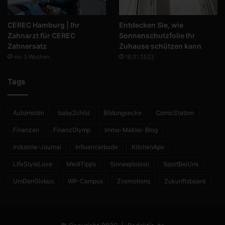
CEREC Hamburg | Ihr
Entdecken Sie, wie
Zahnarzt für CEREC
Sonnenschutzfolie Ihr
Zahnersatz
Zuhause schützen kann
vor 3 Wochen
18.01.2023
Tags
AutoHeldin
baby2child
Bildungsecke
ComicStation
Finanzen
FinanzOlymp
Immo-Makler-Blog
Industrie-Journal
Influencerbude
KitchenApe
LifeStyleLove
MediTipps
Sinnexplosion
SportBeiUns
UmDenGlobus
WP-Campus
Zoomotions
Zukunftsboard