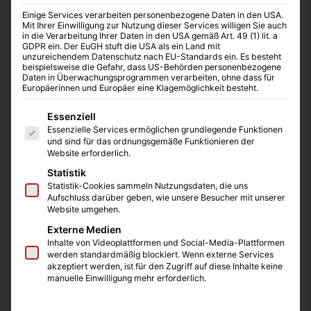
Kindertheater in Duisburg
Einige Services verarbeiten personenbezogene Daten in den USA.
Mit Ihrer Einwilligung zur Nutzung dieser Services willigen Sie auch
Redaktio
vor 3 Wochen
0
51
in die Verarbeitung Ihrer Daten in den USA gemäß Art. 49 (1) lit. a
GDPR ein. Der EuGH stuft die USA als ein Land mit
unzureichendem Datenschutz nach EU-Standards ein. Es besteht
beispielsweise die Gefahr, dass US-Behörden personenbezogene
Daten in Überwachungsprogrammen verarbeiten, ohne dass für
Europäerinnen und Europäer eine Klagemöglichkeit besteht.
Es folgt eine Liste der Service-Gruppen, für die eine Einwilligung
Essenziell
Essenzielle Services ermöglichen grundlegende Funktionen
87%
und sind für das ordnungsgemäße Funktionieren der
vor 4 Wochen
0
13.05.2026
Website erforderlich.
Deutschland soll mehr
Outbound für Nintendo
Statistik
arbeiten – aber wer
Switch: Entschleunigung
Statistik-Cookies sammeln Nutzungsdaten, die uns
betreut eigentlich unsere
auf vier Rädern
Aufschluss darüber geben, wie unsere Besucher mit unserer
Website umgehen.
Kinder?
Externe Medien
Inhalte von Videoplattformen und Social-Media-Plattformen
werden standardmäßig blockiert. Wenn externe Services
akzeptiert werden, ist für den Zugriff auf diese Inhalte keine
manuelle Einwilligung mehr erforderlich.