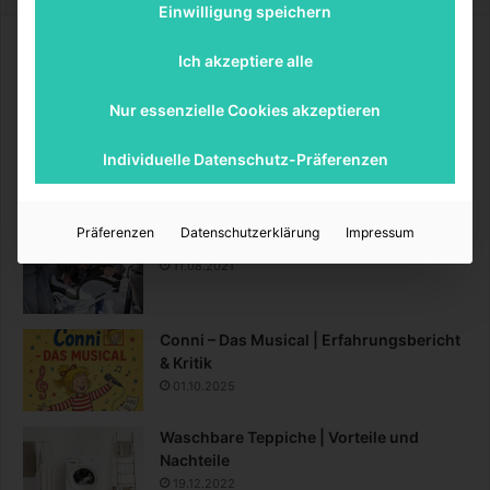
Einwilligung speichern
Was sind Minions eigentlich?
Ich akzeptiere alle
20.10.2020
Nur essenzielle Cookies akzeptieren
Richtige Reihenfolge aller Marvel-Serien
Individuelle Datenschutz-Präferenzen
bei Disney+
14.03.2022
Präferenzen
Datenschutzerklärung
Impressum
Cybex Base Z piepen ausschalten
11.08.2021
Conni – Das Musical | Erfahrungsbericht
& Kritik
01.10.2025
Waschbare Teppiche | Vorteile und
Nachteile
19.12.2022