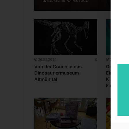
baby2child
14.05.2024
26.02.2024
0
01.12.2023
Von der Couch in das
Geschwist
Dinosauriermuseum
Einfluss e
Altmühltal
Kindes auf
Familienst