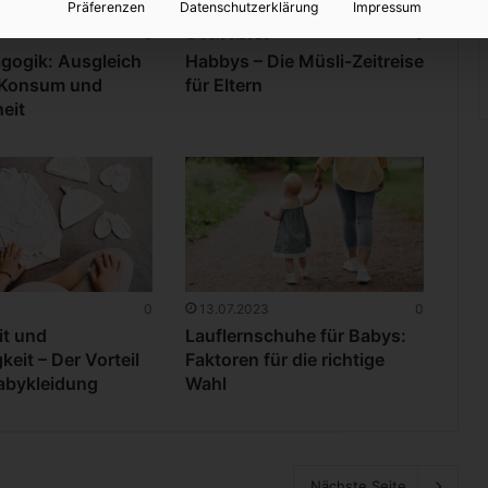
Präferenzen
Datenschutzerklärung
Impressum
0
08.09.2023
0
gogik: Ausgleich
Habbys – Die Müsli-Zeitreise
 Konsum und
für Eltern
eit
0
13.07.2023
0
t und
Lauflernschuhe für Babys:
keit – Der Vorteil
Faktoren für die richtige
abykleidung
Wahl
Nächste Seite