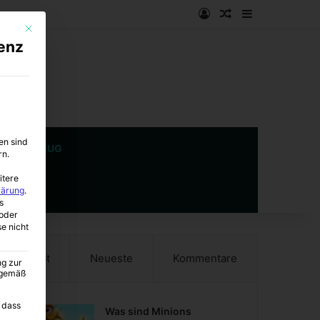
Anmelden
Zufälliger Artike
Sidebar
Mit diesem Button wird der Dialog geschlossen. Seine Funktionalität ist i
enz
en sind
SPIELZEUG
rn.
itere
lärung
.
s
oder
se nicht
Beliebt
Neueste
Kommentare
ng zur
A gemäß
 dass
Was sind Minions