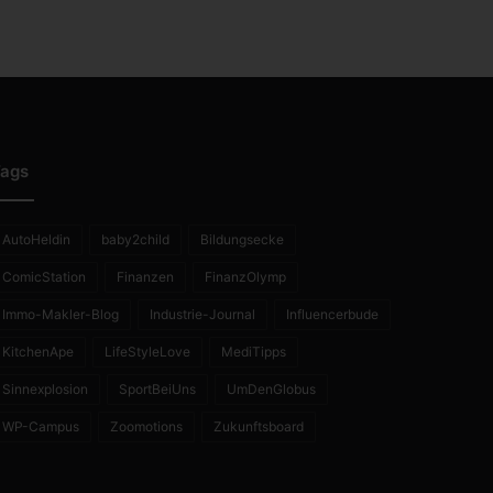
ags
AutoHeldin
baby2child
Bildungsecke
ComicStation
Finanzen
FinanzOlymp
Immo-Makler-Blog
Industrie-Journal
Influencerbude
KitchenApe
LifeStyleLove
MediTipps
Sinnexplosion
SportBeiUns
UmDenGlobus
WP-Campus
Zoomotions
Zukunftsboard