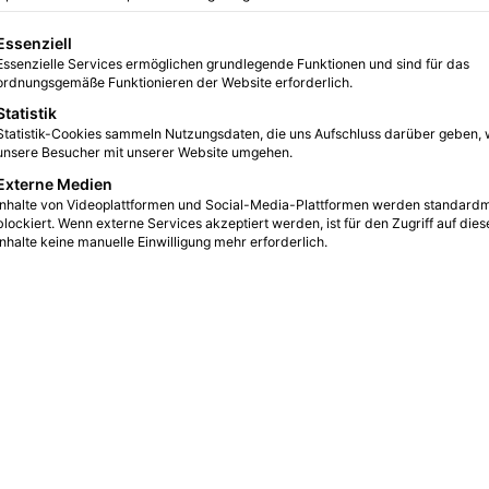
gt eine Liste der Service-Gruppen, für die eine Einwilligung erteilt we
Essenziell
Essenzielle Services ermöglichen grundlegende Funktionen und sind für das
ordnungsgemäße Funktionieren der Website erforderlich.
Statistik
Statistik-Cookies sammeln Nutzungsdaten, die uns Aufschluss darüber geben, 
unsere Besucher mit unserer Website umgehen.
Externe Medien
Inhalte von Videoplattformen und Social-Media-Plattformen werden standard
blockiert. Wenn externe Services akzeptiert werden, ist für den Zugriff auf dies
Inhalte keine manuelle Einwilligung mehr erforderlich.
lfe für Kinder und Erstleser