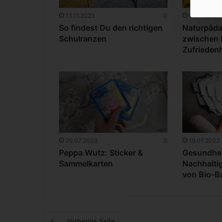
13.11.2023
0
02.10.2023
So findest Du den richtigen
Naturpäda
Schulranzen
zwischen
Zufriedenh
20.07.2023
0
19.07.2023
Peppa Wutz: Sticker &
Gesundhei
Sammelkarten
Nachhaltig
von Bio-B
Vorherige Seite