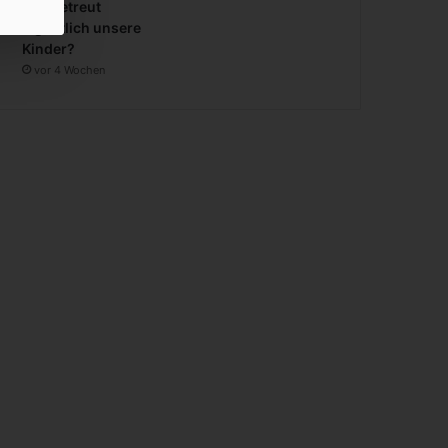
wer betreut
eigentlich unsere
Kinder?
vor 4 Wochen