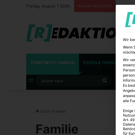
Freitag, August 7 2026
Aktuelle Nachrichten
Wir be
Wenn Si
möchte
Wir ve
STARTSEITE: FAMILIE
ESSEN & TRINKEN
FA
essenz
Person
person
Zufälliger Artikel
Suche
Inform
Es best
Angebo
nach
anpass
alle F
Einige
Start
/
Familie
Nutzun
Art. 49
Familie
Datens
Behörd
für Eu