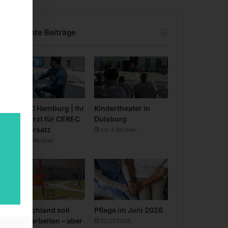
Neueste Beiträge
CEREC Hamburg | Ihr
Kindertheater in
Zahnarzt für CEREC
Duisburg
Zahnersatz
vor 4 Wochen
vor 3 Wochen
Deutschland soll
Pflege im Juni 2026
mehr arbeiten – aber
02.07.2026