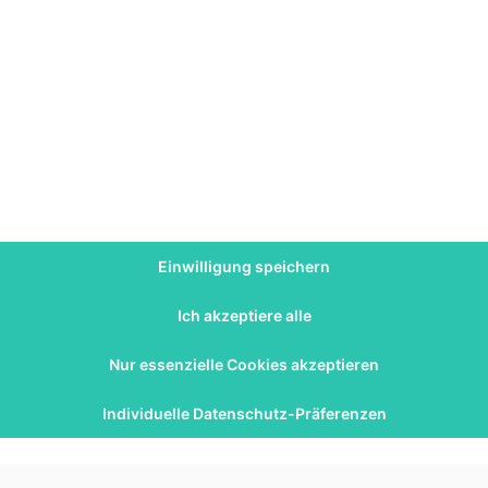
0
49
0
01.12.2023
0
ereifersucht: Der
Windeln für Bettnässer von
Einwilligung speichern
ines zweiten
3 bis 16+ Jahren
 die
Ich akzeptiere alle
ruktur
Nur essenzielle Cookies akzeptieren
Individuelle Datenschutz-Präferenzen