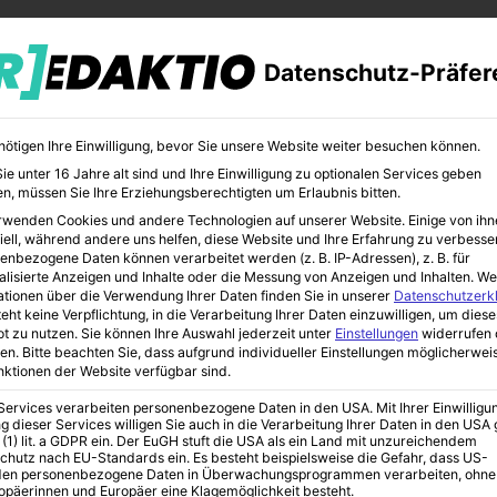
Datenschutz-Präfer
nötigen Ihre Einwilligung, bevor Sie unsere Website weiter besuchen können.
e unter 16 Jahre alt sind und Ihre Einwilligung zu optionalen Services geben
n, müssen Sie Ihre Erziehungsberechtigten um Erlaubnis bitten.
rwenden Cookies und andere Technologien auf unserer Website. Einige von ihn
MILIEN-RATGEBER
FAMILIENURLAUB
KINDER-GADGETS
iell, während andere uns helfen, diese Website und Ihre Erfahrung zu verbesse
enbezogene Daten können verarbeitet werden (z. B. IP-Adressen), z. B. für
alisierte Anzeigen und Inhalte oder die Messung von Anzeigen und Inhalten.
We
ationen über die Verwendung Ihrer Daten finden Sie in unserer
Datenschutzerk
eht keine Verpflichtung, in die Verarbeitung Ihrer Daten einzuwilligen, um diese
t zu nutzen.
Sie können Ihre Auswahl jederzeit unter
Einstellungen
widerrufen 
en.
Bitte beachten Sie, dass aufgrund individueller Einstellungen möglicherwei
unktionen der Website verfügbar sind.
 Services verarbeiten personenbezogene Daten in den USA. Mit Ihrer Einwilligu
g dieser Services willigen Sie auch in die Verarbeitung Ihrer Daten in den US
 (1) lit. a GDPR ein. Der EuGH stuft die USA als ein Land mit unzureichendem
chutz nach EU-Standards ein. Es besteht beispielsweise die Gefahr, dass US-
en personenbezogene Daten in Überwachungsprogrammen verarbeiten, ohne
ropäerinnen und Europäer eine Klagemöglichkeit besteht.