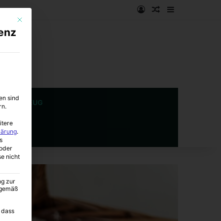
Anmelden
Zufälliger Artike
Sidebar
Mit diesem Button wird der Dialog geschlossen. Seine Funktionalität ist i
enz
en sind
SPIELZEUG
rn.
itere
lärung
.
s
oder
se nicht
ng zur
A gemäß
 dass