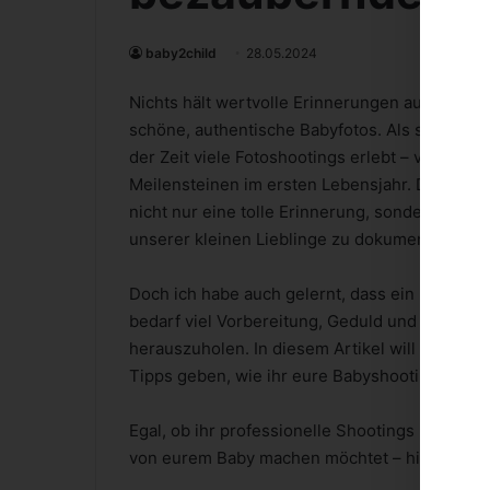
baby2child
28.05.2024
Nichts hält wertvolle Erinnerungen aus dem Le
schöne, authentische Babyfotos. Als stolzer 
der Zeit viele Fotoshootings erlebt – von den
Meilensteinen im ersten Lebensjahr. Diese Mo
nicht nur eine tolle Erinnerung, sondern auch
unserer kleinen Lieblinge zu dokumentieren.
Doch ich habe auch gelernt, dass ein Babysho
bedarf viel Vorbereitung, Geduld und ein paar
herauszuholen. In diesem Artikel will ich mein
Tipps geben, wie ihr eure Babyshootings entsp
Egal, ob ihr professionelle Shootings plant o
von eurem Baby machen möchtet – hier findet i