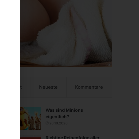
Beliebt
Neueste
Kommentare
Was sind Minions
eigentlich?
20.10.2020
Richtige Reihenfolge aller