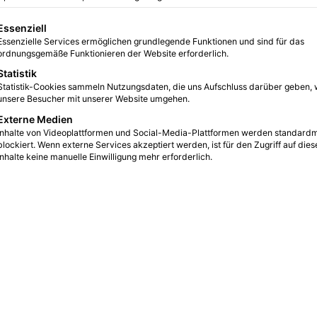
gt eine Liste der Service-Gruppen, für die eine Einwilligung erteilt we
Essenziell
Essenzielle Services ermöglichen grundlegende Funktionen und sind für das
ordnungsgemäße Funktionieren der Website erforderlich.
Statistik
Statistik-Cookies sammeln Nutzungsdaten, die uns Aufschluss darüber geben, 
unsere Besucher mit unserer Website umgehen.
Externe Medien
Inhalte von Videoplattformen und Social-Media-Plattformen werden standard
blockiert. Wenn externe Services akzeptiert werden, ist für den Zugriff auf dies
Inhalte keine manuelle Einwilligung mehr erforderlich.