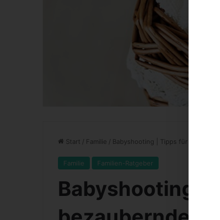
Start
/
Familie
/
Babyshooting | Tipps für bezaube
Familie
Familien-Ratgeber
Babyshooting | T
bezaubernde Ba