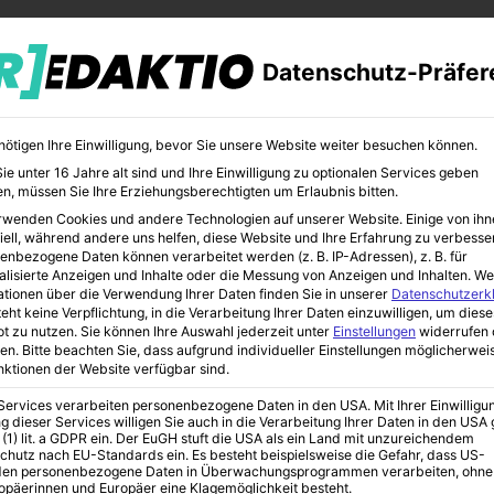
Datenschutz-Präfer
nötigen Ihre Einwilligung, bevor Sie unsere Website weiter besuchen können.
e unter 16 Jahre alt sind und Ihre Einwilligung zu optionalen Services geben
n, müssen Sie Ihre Erziehungsberechtigten um Erlaubnis bitten.
rwenden Cookies und andere Technologien auf unserer Website. Einige von ihn
MILIEN-RATGEBER
FAMILIENURLAUB
KINDER-GADGETS
iell, während andere uns helfen, diese Website und Ihre Erfahrung zu verbesse
enbezogene Daten können verarbeitet werden (z. B. IP-Adressen), z. B. für
alisierte Anzeigen und Inhalte oder die Messung von Anzeigen und Inhalten.
We
ationen über die Verwendung Ihrer Daten finden Sie in unserer
Datenschutzerk
eht keine Verpflichtung, in die Verarbeitung Ihrer Daten einzuwilligen, um diese
t zu nutzen.
Sie können Ihre Auswahl jederzeit unter
Einstellungen
widerrufen 
en.
Bitte beachten Sie, dass aufgrund individueller Einstellungen möglicherwei
unktionen der Website verfügbar sind.
 Services verarbeiten personenbezogene Daten in den USA. Mit Ihrer Einwilligu
g dieser Services willigen Sie auch in die Verarbeitung Ihrer Daten in den US
 (1) lit. a GDPR ein. Der EuGH stuft die USA als ein Land mit unzureichendem
chutz nach EU-Standards ein. Es besteht beispielsweise die Gefahr, dass US-
en personenbezogene Daten in Überwachungsprogrammen verarbeiten, ohne
ropäerinnen und Europäer eine Klagemöglichkeit besteht.