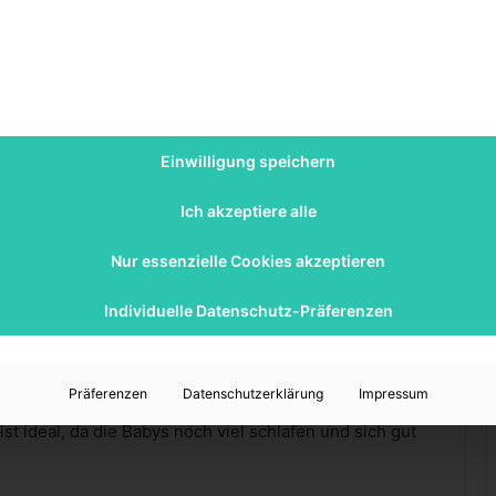
?
Einwilligung speichern
rafie
Ich akzeptiere alle
Nur essenzielle Cookies akzeptieren
bereiten
Individuelle Datenschutz-Präferenzen
ahl des richtigen Fotografen. Es ist wichtig, jemanden
t und sich in diesem Bereich wohlfühlt. Schaut euch
t darauf, ob euch der Stil der Fotos gefällt. Viele
Präferenzen
Datenschutzerklärung
Impressum
renen-Shootings an, die meist in den ersten zwei
t ideal, da die Babys noch viel schlafen und sich gut