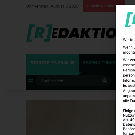
Donnerstag, August 6 2026
Aktuelle Nachrichten
Wir be
Wenn Si
möchte
Wir ve
STARTSEITE: FAMILIE
ESSEN & TRINKEN
FA
essenz
Person
person
Zufälliger Artikel
Suche
Inform
Es best
Angebo
nach
anpass
alle F
Einige
Nutzun
Art. 49
Datens
Behörd
für Eu