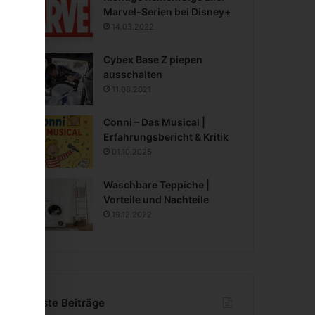
Marvel-Serien bei Disney+
14.03.2022
Cybex Base Z piepen
ausschalten
11.08.2021
Conni – Das Musical |
Erfahrungsbericht & Kritik
01.10.2025
Waschbare Teppiche |
Vorteile und Nachteile
19.12.2022
Neueste Beiträge