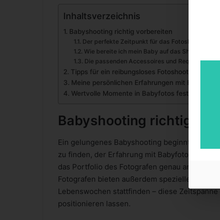
Inhaltsverzeichnis
Babyshooting richtig vorbereiten
Der perfekte Zeitpunkt für das Fotoshooting
Wie bereite ich mein Baby auf das Shooting vor
Die passenden Accessoires und Requisiten
Tipps für ein reibungsloses Fotoshooting
Meine persönlichen Erfahrungen mit Babyfotog
Wertvolle Momente in Babyfotos festhalten
Babyshooting richtig vor
Ein gelungenes Babyshooting beginnt mit der W
zu finden, der Erfahrung mit Babyfotografie ha
das Portfolio des Fotografen genau an und achte
Fotografen bieten außerdem spezielle Neugebo
Lebenswochen stattfinden – diese Zeitspanne is
positionieren lassen.