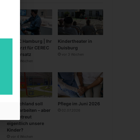
CEREC Hamburg | Ihr
Kindertheater in
Zahnarzt für CEREC
Duisburg
Zahnersatz
vor 3 Wochen
vor 3 Wochen
Deutschland soll
Pflege im Juni 2026
mehr arbeiten – aber
02.07.2026
wer betreut
eigentlich unsere
Kinder?
vor 4 Wochen