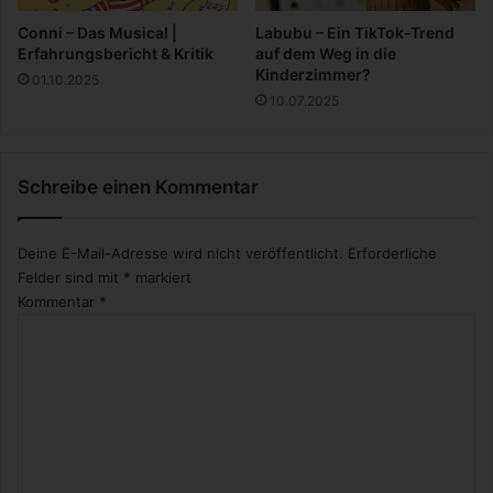
z
c
e
h
Conni – Das Musical |
Labubu – Ein TikTok-Trend
r
u
Erfahrungsbericht & Kritik
auf dem Weg in die
t
Kinderzimmer?
01.10.2025
z
10.07.2025
f
ü
r
Schreibe einen Kommentar
H
u
n
Deine E-Mail-Adresse wird nicht veröffentlicht.
Erforderliche
d
Felder sind mit
*
markiert
e
Kommentar
*
&
K
a
t
z
e
n