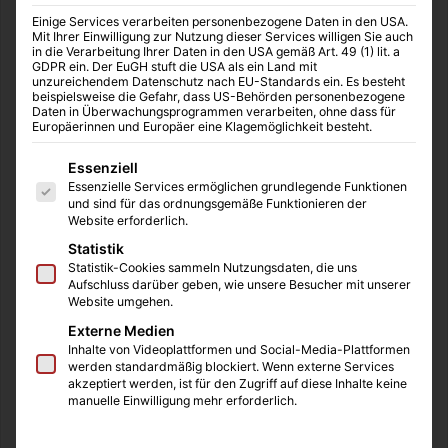
Start
/
Familie
Einige Services verarbeiten personenbezogene Daten in den USA.
Mit Ihrer Einwilligung zur Nutzung dieser Services willigen Sie auch
in die Verarbeitung Ihrer Daten in den USA gemäß Art. 49 (1) lit. a
Familie
Familien-Ratgeber
GDPR ein. Der EuGH stuft die USA als ein Land mit
unzureichendem Datenschutz nach EU-Standards ein. Es besteht
Geschwistereifersucht: Der
beispielsweise die Gefahr, dass US-Behörden personenbezogene
Daten in Überwachungsprogrammen verarbeiten, ohne dass für
Europäerinnen und Europäer eine Klagemöglichkeit besteht.
Einfluss eines zweiten
Es folgt eine Liste der Service-Gruppen, für die eine Einwilligung
Essenziell
Kindes auf die
Essenzielle Services ermöglichen grundlegende Funktionen
und sind für das ordnungsgemäße Funktionieren der
Familienstruktur
Website erforderlich.
Statistik
baby2child
01.12.2023
0
15
4 Minuten gelesen
Statistik-Cookies sammeln Nutzungsdaten, die uns
Aufschluss darüber geben, wie unsere Besucher mit unserer
Website umgehen.
Wir haben selbst große Angst vor der
Externe Medien
Geschwistereifersucht gehabt, doch glücklicherweise
Inhalte von Videoplattformen und Social-Media-Plattformen
werden standardmäßig blockiert. Wenn externe Services
lieben sich unsere Kinder von ganzem Herzen und wir
akzeptiert werden, ist für den Zugriff auf diese Inhalte keine
haben mit diesem Problem nur selten zu tun. Doch im
manuelle Einwilligung mehr erforderlich.
Freundeskreis und auch in Gesprächen mit Eltern aus der
KiTa ist es ein häufig diskutiertes Thema. Die Suche nach