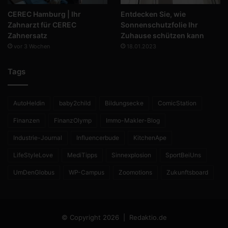
CEREC Hamburg | Ihr
Entdecken Sie, wie
Zahnarzt für CEREC
Sonnenschutzfolie Ihr
Zahnersatz
Zuhause schützen kann
vor 3 Wochen
18.01.2023
Tags
AutoHeldin
baby2child
Bildungsecke
ComicStation
Finanzen
FinanzOlymp
Immo-Makler-Blog
Industrie-Journal
Influencerbude
KitchenApe
LifeStyleLove
MediTipps
Sinnexplosion
SportBeiUns
UmDenGlobus
WP-Campus
Zoomotions
Zukunftsboard
© Copyright 2026 |
Redaktio.de