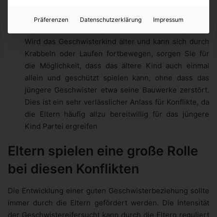
Kinderkonzerte
gemeinsam Handwerken, ein
anderes gemeinsames Projekt)
Präferenzen
Datenschutzerklärung
Impressum
Geschützte Umgebung schaffen:
Wird das Geschwisterkind älter und kann sich durch
Krabbeln oder Laufen fortbewegen, sorgen Sie für
die Möglichkeit, dass das ältere Kind auch einmal
allein und geschützt spielen kann, ohne dass das
jüngere Geschwister etwa seine Bauwerke zerstört.
Dies ist ein sehr verlässlicher Anlass für Konflikte, da
die Eltern häufig allzu bereitwillig für das jüngere
Kind Partei ergreifen
Eltern spielen eine große Rolle
bei diesen Konflikten
Die Entwicklung einer guten Geschwisterbeziehung sollte
immer durch die Eltern gefördert werden. Die Intensität
der Geschwistereifersucht kann durch die Eltern reguliert