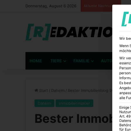
Donnerstag, August 6 2026
Aktuelle Nachrichten
Wir be
Wenn Si
möchte
Wir ve
HOME
TIERE
FAMILIE
AUTO
BÜ
essenz
Person
person
Inform
Es best
Angebo
Start
/
Daheim
/
Bester Immobilienblog 2021
anpass
alle F
Daheim
Immobilienmakler
Einige
Nutzun
Bester Immobili
Art. 49
Datens
Behörd
für Eu