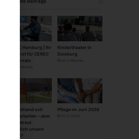
Neueste Beiträge
CEREC Hamburg | Ihr
Kindertheater in
Zahnarzt für CEREC
Duisburg
Zahnersatz
vor 3 Wochen
vor 3 Wochen
Deutschland soll
Pflege im Juni 2026
mehr arbeiten – aber
02.07.2026
wer betreut
eigentlich unsere
Kinder?