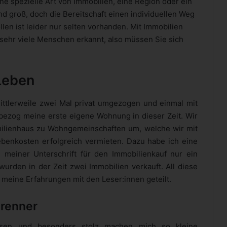
ne spezielle Art von Immobilien, eine Region oder ein
nd groß, doch die Bereitschaft einen individuellen Weg
len ist leider nur selten vorhanden. Mit Immobilien
n sehr viele Menschen erkannt, also müssen Sie sich
Leben
mittlerweile zwei Mal privat umgezogen und einmal mit
bezog meine erste eigene Wohnung in dieser Zeit. Wir
lienhaus zu Wohngemeinschaften um, welche wir mit
ebenkosten erfolgreich vermieten. Dazu habe ich eine
einer Unterschrift für den Immobilienkauf nur ein
wurden in der Zeit zwei Immobilien verkauft. All diese
 meine Erfahrungen mit den Leser:innen geteilt.
brenner
assen und besonders stolz machen mich so kleine