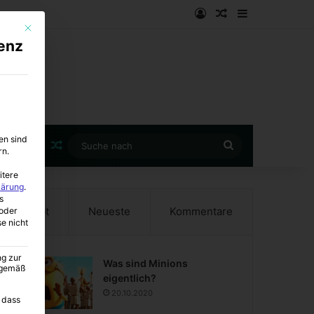
Anmelden
Zufälliger Artike
Sidebar
Mit diesem Button wird der Dialog geschlossen. Seine Funktionalität ist i
enz
en sind
Zufälliger Artikel
Suche
rn.
nach
itere
lärung
.
s
Beliebt
Neueste
Kommentare
oder
se nicht
ng zur
Was sind Minions
A gemäß
eigentlich?
20.10.2020
 dass