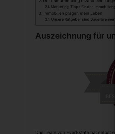
Der Immobilienblog erzählt eine lange Geschic
Marketing-Tipps für das Immobiliengeschäft
Immobilien prägen mein Leben
Unsere Ratgeber sind Dauerbrenner
Auszeichnung für unser
Das Team von EverEstate hat selbst einen Blog.