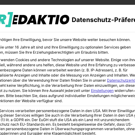
Datenschutz-Präfer
nötigen Ihre Einwilligung, bevor Sie unsere Website weiter besuchen können.
e unter 16 Jahre alt sind und Ihre Einwilligung zu optionalen Services geben
n, müssen Sie Ihre Erziehungsberechtigten um Erlaubnis bitten.
rwenden Cookies und andere Technologien auf unserer Website. Einige von ihn
CHER
BILDUNG
KUNST
iell, während andere uns helfen, diese Website und Ihre Erfahrung zu verbesse
enbezogene Daten können verarbeitet werden (z. B. IP-Adressen), z. B. für
alisierte Anzeigen und Inhalte oder die Messung von Anzeigen und Inhalten.
We
ationen über die Verwendung Ihrer Daten finden Sie in unserer
Datenschutzerk
eht keine Verpflichtung, in die Verarbeitung Ihrer Daten einzuwilligen, um diese
t zu nutzen.
Sie können Ihre Auswahl jederzeit unter
Einstellungen
widerrufen 
en.
Bitte beachten Sie, dass aufgrund individueller Einstellungen möglicherwei
unktionen der Website verfügbar sind.
 Services verarbeiten personenbezogene Daten in den USA. Mit Ihrer Einwilligu
g dieser Services willigen Sie auch in die Verarbeitung Ihrer Daten in den US
enblog 2021
 (1) lit. a GDPR ein. Der EuGH stuft die USA als ein Land mit unzureichendem
chutz nach EU-Standards ein. Es besteht beispielsweise die Gefahr, dass US-
en personenbezogene Daten in Überwachungsprogrammen verarbeiten, ohne
ropäerinnen und Europäer eine Klagemöglichkeit besteht.