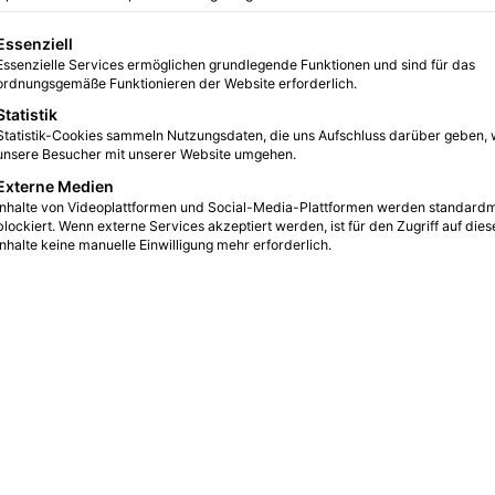
5
13
3 Minuten gelesen
gt eine Liste der Service-Gruppen, für die eine Einwilligung erteilt we
Essenziell
Essenzielle Services ermöglichen grundlegende Funktionen und sind für das
ordnungsgemäße Funktionieren der Website erforderlich.
Statistik
Statistik-Cookies sammeln Nutzungsdaten, die uns Aufschluss darüber geben, 
unsere Besucher mit unserer Website umgehen.
Externe Medien
Inhalte von Videoplattformen und Social-Media-Plattformen werden standard
blockiert. Wenn externe Services akzeptiert werden, ist für den Zugriff auf dies
Inhalte keine manuelle Einwilligung mehr erforderlich.