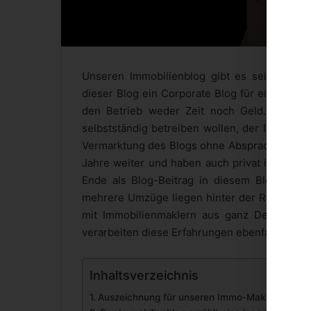
Unseren Immobilienblog gibt es seit 2013 u
dieser Blog ein Corporate Blog für einen Imm
den Betrieb weder Zeit noch Geld. Nach e
selbstständig betreiben wollen, der Immobili
Vermarktung des Blogs ohne Absprachen und A
Jahre weiter und haben auch privat immer hä
Ende als Blog-Beitrag in diesem Blog land
mehrere Umzüge liegen hinter der Redaktion 
mit Immobilienmaklern aus ganz Deutschla
verarbeiten diese Erfahrungen ebenfalls in u
Inhaltsverzeichnis
Auszeichnung für unseren Immo-Makler-Blog