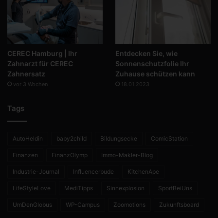
CEREC Hamburg | Ihr
Entdecken Sie, wie
Zahnarzt für CEREC
Sonnenschutzfolie Ihr
Zahnersatz
Zuhause schützen kann
vor 3 Wochen
18.01.2023
Tags
AutoHeldin
baby2child
Bildungsecke
ComicStation
Finanzen
FinanzOlymp
Immo-Makler-Blog
Industrie-Journal
Influencerbude
KitchenApe
LifeStyleLove
MediTipps
Sinnexplosion
SportBeiUns
UmDenGlobus
WP-Campus
Zoomotions
Zukunftsboard