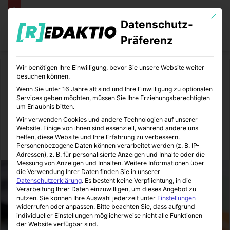
Mit die
Datenschutz-
Menü
S
Präferenz
Wir benötigen Ihre Einwilligung, bevor Sie unsere Website weiter
Start
/
Medizin
besuchen können.
Wenn Sie unter 16 Jahre alt sind und Ihre Einwilligung zu optionalen
Medizin
Pflege
Services geben möchten, müssen Sie Ihre Erziehungsberechtigten
um Erlaubnis bitten.
Reformdruck & Finanzierung
Wir verwenden Cookies und andere Technologien auf unserer
Website. Einige von ihnen sind essenziell, während andere uns
helfen, diese Website und Ihre Erfahrung zu verbessern.
MediTipps
07.05.2026
0
8
5 Minuten gelesen
Personenbezogene Daten können verarbeitet werden (z. B. IP-
Adressen), z. B. für personalisierte Anzeigen und Inhalte oder die
Messung von Anzeigen und Inhalten.
Weitere Informationen über
die Verwendung Ihrer Daten finden Sie in unserer
Datenschutzerklärung
.
Es besteht keine Verpflichtung, in die
Verarbeitung Ihrer Daten einzuwilligen, um dieses Angebot zu
nutzen.
Sie können Ihre Auswahl jederzeit unter
Einstellungen
widerrufen oder anpassen.
Bitte beachten Sie, dass aufgrund
individueller Einstellungen möglicherweise nicht alle Funktionen
der Website verfügbar sind.