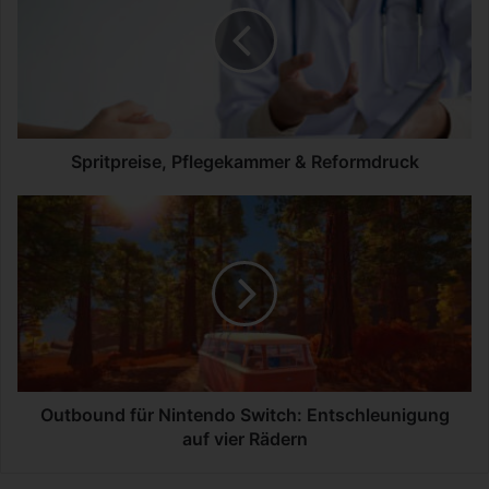
i
t
p
r
e
i
s
Spritpreise, Pflegekammer & Reformdruck
e
,
O
P
u
f
t
l
b
e
o
g
u
e
n
k
d
a
f
m
ü
Outbound für Nintendo Switch: Entschleunigung
m
r
auf vier Rädern
e
N
r
i