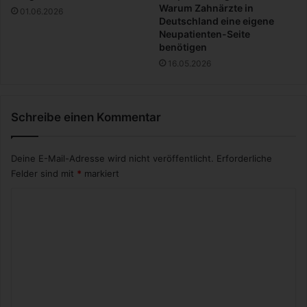
u
Warum Zahnärzte in
01.06.2026
n
Deutschland eine eigene
i
Neupatienten-Seite
benötigen
g
u
16.05.2026
n
g
a
Schreibe einen Kommentar
u
f
v
Deine E-Mail-Adresse wird nicht veröffentlicht.
Erforderliche
i
Felder sind mit
*
markiert
e
r
K
R
o
ä
d
m
e
m
r
n
e
n