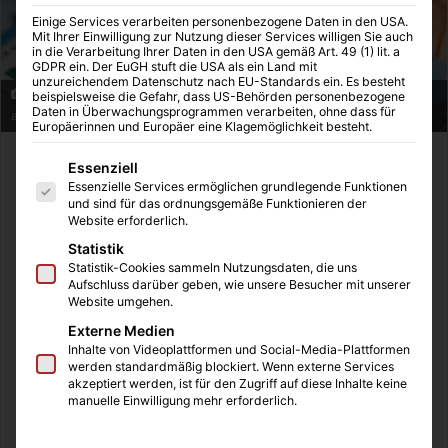
Einige Services verarbeiten personenbezogene Daten in den USA.
Mit Ihrer Einwilligung zur Nutzung dieser Services willigen Sie auch
in die Verarbeitung Ihrer Daten in den USA gemäß Art. 49 (1) lit. a
GDPR ein. Der EuGH stuft die USA als ein Land mit
unzureichendem Datenschutz nach EU-Standards ein. Es besteht
Stethoscope on EU and US dollar banknotes, finance, account, statistic,
beispielsweise die Gefahr, dass US-Behörden personenbezogene
Daten in Überwachungsprogrammen verarbeiten, ohne dass für
analytic economy Business concept.
Europäerinnen und Europäer eine Klagemöglichkeit besteht.
Es folgt eine Liste der Service-Gruppen, für die eine Einwilligung
Essenziell
Inhaltsverzeichnis
Essenzielle Services ermöglichen grundlegende Funktionen
und sind für das ordnungsgemäße Funktionieren der
Pflege im April 2026: Finanzierung, Reformdruck &
Website erforderlich.
Rechtssicherheit in der Pflege
Statistik
Pflege braucht konkrete Reformvorschläge
Statistik-Cookies sammeln Nutzungsdaten, die uns
Gericht stärkt Rechte von Pflegefachkräften
Aufschluss darüber geben, wie unsere Besucher mit unserer
Ambulante Pflegedienste brauchen Entlastung bei
Website umgehen.
Spritkosten
Externe Medien
Wird die Pflege von der Politik gesehen?
Inhalte von Videoplattformen und Social-Media-Plattformen
Sparen auf Kosten der Pflegebedürftigen?
werden standardmäßig blockiert. Wenn externe Services
GKV-Beitragsstabilisierungsgesetz gefährdet ambulante
akzeptiert werden, ist für den Zugriff auf diese Inhalte keine
manuelle Einwilligung mehr erforderlich.
Pflegedienste
Passende Fort- und Weiterbildungen des bad e.V.
Fazit: Die Pflege braucht verlässliche