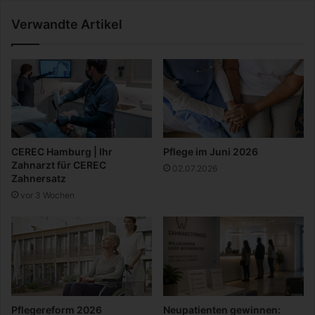
&
n
Verwandte Artikel
R
t
e
e
f
n
o
d
r
o
m
S
d
w
r
i
u
t
CEREC Hamburg | Ihr
Pflege im Juni 2026
c
c
Zahnarzt für CEREC
02.07.2026
k
h
Zahnersatz
:
vor 3 Wochen
E
n
t
s
c
h
l
e
Pflegereform 2026
Neupatienten gewinnen: