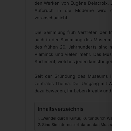
den Werken von Eugène Delacroix, Jean-Bapti
Aufbruch in die Moderne wird durch Vi
veranschaulicht.
Die Sammlung früh Vertreten der französisc
auch in der Sammlung des Museums Folkwang 
des frühen 20. Jahrhunderts sind mit den W
Vlaminck und vielen mehr. Das Museum Folkw
Sortiment, welches jeden kunstbegeisterten 
Seit der Gründung des Museums im Jahr 19
zentrales Thema. Der Umgang mit Werken der
dazu bewegen, ihr Leben kreativ und verantwo
Inhaltsverzeichnis
„Wandel durch Kultur, Kultur durch Wandel“
Sind Sie interessiert daran das Museum Folkw