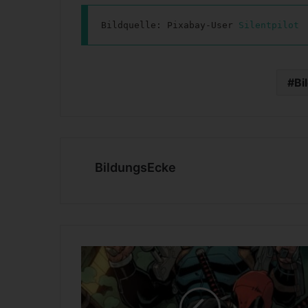
Bildquelle: Pixabay-User 
Silentpilot
Bi
BildungsEcke
D
e
a
d