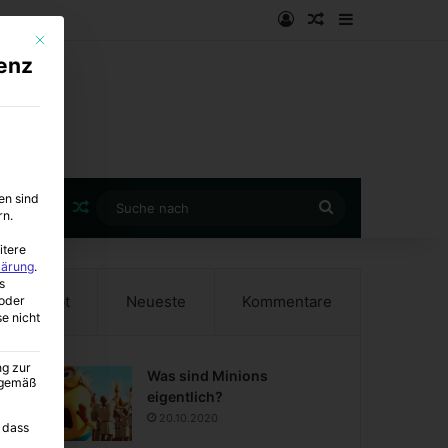
Anmelden
Zufälliger Artike
Sidebar
Mit diesem Button wird der Dialog geschlossen. Seine Funktionalität ist i
enz
en sind
Zufälliger Artikel
Suche
rn.
nach
itere
lärung
.
s
Beliebt
Neueste
Kommentare
oder
se nicht
ng zur
Was sind Minions
A gemäß
eigentlich?
20.10.2020
 dass