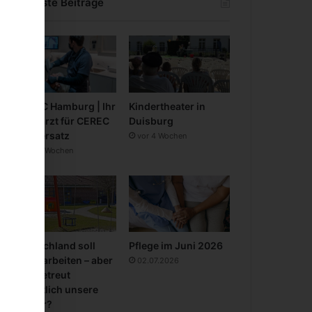
Neueste Beiträge
CEREC Hamburg | Ihr
Kindertheater in
Zahnarzt für CEREC
Duisburg
Zahnersatz
vor 4 Wochen
vor 3 Wochen
Deutschland soll
Pflege im Juni 2026
mehr arbeiten – aber
02.07.2026
wer betreut
eigentlich unsere
Kinder?