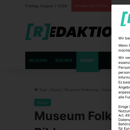
Freitag, August 7 2026
Aktuelle Nachrichten
Wir be
Wenn Si
möchte
Wir ve
BILDUNG
BÜCHER
KUNST
essenz
Person
person
Inform
Es best
Angebo
Start
/
Kunst
/
Museum Folkwang – Kunst und Bild
anpass
alle F
Kunst
Einige
Museum Folkwan
Nutzun
Art. 49
Datens
Behörd
für Eu