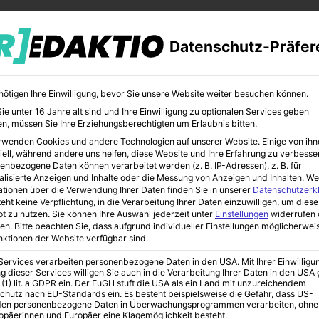
Datenschutz-Präfer
nötigen Ihre Einwilligung, bevor Sie unsere Website weiter besuchen können.
e unter 16 Jahre alt sind und Ihre Einwilligung zu optionalen Services geben
n, müssen Sie Ihre Erziehungsberechtigten um Erlaubnis bitten.
rwenden Cookies und andere Technologien auf unserer Website. Einige von ihn
iell, während andere uns helfen, diese Website und Ihre Erfahrung zu verbesse
enbezogene Daten können verarbeitet werden (z. B. IP-Adressen), z. B. für
alisierte Anzeigen und Inhalte oder die Messung von Anzeigen und Inhalten.
We
ationen über die Verwendung Ihrer Daten finden Sie in unserer
Datenschutzerk
eht keine Verpflichtung, in die Verarbeitung Ihrer Daten einzuwilligen, um diese
t zu nutzen.
Sie können Ihre Auswahl jederzeit unter
Einstellungen
widerrufen 
ung
en.
Bitte beachten Sie, dass aufgrund individueller Einstellungen möglicherwei
unktionen der Website verfügbar sind.
 Services verarbeiten personenbezogene Daten in den USA. Mit Ihrer Einwilligu
g – Kunst und
g dieser Services willigen Sie auch in die Verarbeitung Ihrer Daten in den US
 (1) lit. a GDPR ein. Der EuGH stuft die USA als ein Land mit unzureichendem
chutz nach EU-Standards ein. Es besteht beispielsweise die Gefahr, dass US-
en personenbezogene Daten in Überwachungsprogrammen verarbeiten, ohne
ropäerinnen und Europäer eine Klagemöglichkeit besteht.