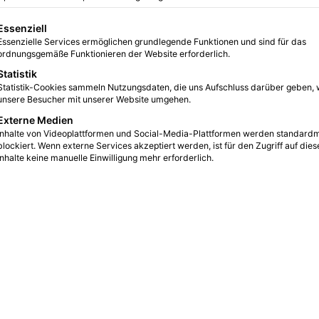
gt eine Liste der Service-Gruppen, für die eine Einwilligung erteilt we
Essenziell
Essenzielle Services ermöglichen grundlegende Funktionen und sind für das
0
14
2 Minuten gelesen
ordnungsgemäße Funktionieren der Website erforderlich.
Statistik
Statistik-Cookies sammeln Nutzungsdaten, die uns Aufschluss darüber geben, 
unsere Besucher mit unserer Website umgehen.
Externe Medien
Inhalte von Videoplattformen und Social-Media-Plattformen werden standard
blockiert. Wenn externe Services akzeptiert werden, ist für den Zugriff auf dies
Inhalte keine manuelle Einwilligung mehr erforderlich.