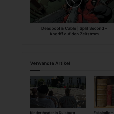
p
o
o
l
&
C
Deadpool & Cable | Split Second -
a
Angriff auf den Zeitstrom
b
l
e
|
S
Verwandte Artikel
p
l
i
t
S
e
c
o
n
Kindertheater in Duisburg
Faksimile –
d