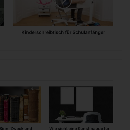
e
r
s
c
h
r
Kinderschreibtisch für Schulanfänger
e
i
b
t
i
s
c
h
f
ü
r
S
c
h
u
 Sinn, Zweck und
Wie sieht eine Kunstmappe für
l