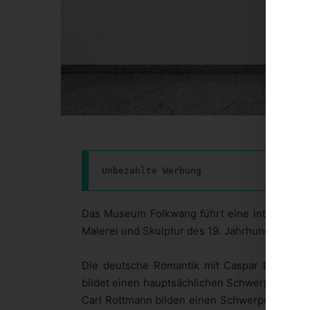
Unbezahlte Werbung
Das Museum Folkwang führt eine internation
Malerei und Skulptur des 19. Jahrhunderts.
Die deutsche Romantik mit Caspar David Fri
bildet einen hauptsächlichen Schwerpunkt. Ab
Carl Rottmann bilden einen Schwerpunkt. Der