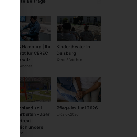
Neueste Beiträge
CEREC Hamburg | Ihr
Kindertheater in
Zahnarzt für CEREC
Duisburg
Zahnersatz
vor 3 Wochen
vor 3 Wochen
Deutschland soll
Pflege im Juni 2026
mehr arbeiten – aber
02.07.2026
wer betreut
eigentlich unsere
Kinder?