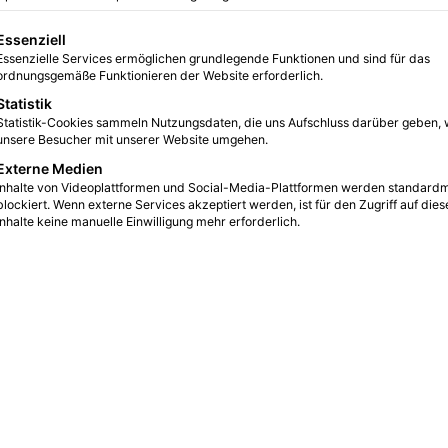
Redaktio
vor 3 Wochen
0
50
gt eine Liste der Service-Gruppen, für die eine Einwilligung erteilt we
Essenziell
Kindertheater in Duisburg
Essenzielle Services ermöglichen grundlegende Funktionen und sind für das
ordnungsgemäße Funktionieren der Website erforderlich.
Die Stadt Duisburg hat immer wieder mit
Statistik
Vorurteilen zu kämpfen und umso trauriger ist es
Statistik-Cookies sammeln Nutzungsdaten, die uns Aufschluss darüber geben, 
dann, wenn leidenschaftlich Programmpunkte
unsere Besucher mit unserer Website umgehen.
auf…
Externe Medien
Inhalte von Videoplattformen und Social-Media-Plattformen werden standard
Weiterlesen &raquo;
blockiert. Wenn externe Services akzeptiert werden, ist für den Zugriff auf dies
Inhalte keine manuelle Einwilligung mehr erforderlich.
BildungsEcke
22.08.2023
0
15
Faksimile – Sinn, Zweck und
Warnung vor Trickbetrug
Eine aktuelle Reportage von Spiegel TV hat vor
organisiertem Trickbetrug mit Drückerkolonnen
gewarnt, die in Deutschland in großen Massen
von…