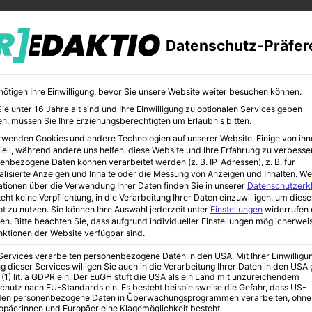
Datenschutz-Präfer
nötigen Ihre Einwilligung, bevor Sie unsere Website weiter besuchen können.
e unter 16 Jahre alt sind und Ihre Einwilligung zu optionalen Services geben
n, müssen Sie Ihre Erziehungsberechtigten um Erlaubnis bitten.
rwenden Cookies und andere Technologien auf unserer Website. Einige von ihn
iell, während andere uns helfen, diese Website und Ihre Erfahrung zu verbesse
enbezogene Daten können verarbeitet werden (z. B. IP-Adressen), z. B. für
alisierte Anzeigen und Inhalte oder die Messung von Anzeigen und Inhalten.
We
ationen über die Verwendung Ihrer Daten finden Sie in unserer
Datenschutzerk
eht keine Verpflichtung, in die Verarbeitung Ihrer Daten einzuwilligen, um diese
t zu nutzen.
Sie können Ihre Auswahl jederzeit unter
Einstellungen
widerrufen 
en.
Bitte beachten Sie, dass aufgrund individueller Einstellungen möglicherwei
unktionen der Website verfügbar sind.
 Services verarbeiten personenbezogene Daten in den USA. Mit Ihrer Einwilligu
g dieser Services willigen Sie auch in die Verarbeitung Ihrer Daten in den US
 (1) lit. a GDPR ein. Der EuGH stuft die USA als ein Land mit unzureichendem
chutz nach EU-Standards ein. Es besteht beispielsweise die Gefahr, dass US-
en personenbezogene Daten in Überwachungsprogrammen verarbeiten, ohne
ropäerinnen und Europäer eine Klagemöglichkeit besteht.