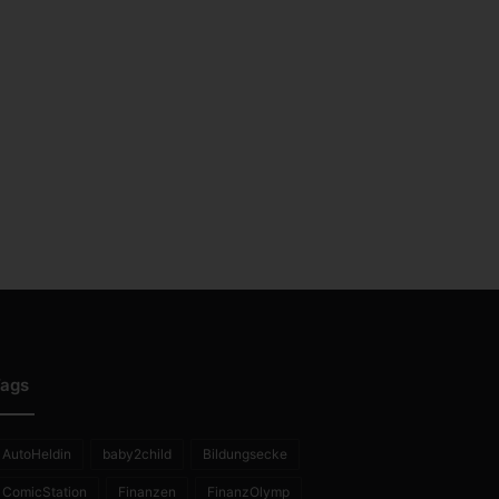
ags
AutoHeldin
baby2child
Bildungsecke
ComicStation
Finanzen
FinanzOlymp