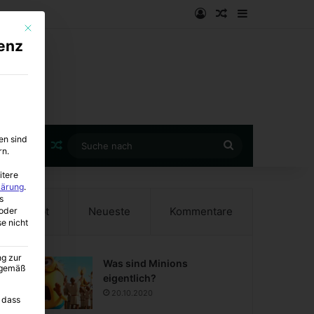
Anmelden
Zufälliger Artike
Sidebar
Mit diesem Button wird der Dialog geschlossen. Seine Funktionalität ist i
enz
en sind
Zufälliger Artikel
Suche
rn.
nach
itere
lärung
.
s
Beliebt
Neueste
Kommentare
oder
se nicht
ng zur
Was sind Minions
A gemäß
eigentlich?
20.10.2020
 dass