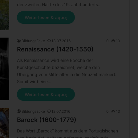
der zweiten Hälfte des 19. Jahrhunderts.…
Weiterlesen &raquo;
BildungsEcke
13.07.2016
0
10
Renaissance (1420-1550)
Als Renaissance wird eine Epoche der
Kunstgeschichte bezeichnet, welche den
Übergang vom Mittelalter in die Neuzeit markiert.
Somit wird eine…
Weiterlesen &raquo;
BildungsEcke
12.07.2016
0
13
Barock (1600-1779)
Das Wort „Barock“ kommt aus dem Portugisischen
und bedeutet „seltsam geformte, schiefrunde