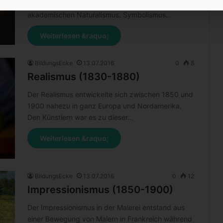
und Impressionismus, gegen Historismus und
akademischen Naturalismus. Symbolismus…
Weiterlesen &raquo;
BildungsEcke
13.07.2016
0
8
Realismus (1830-1880)
Der Realismus entwickelte sich zwischen 1850 und
1900 nahezu in ganz Europa und Nordamerika.
Den Künstlern war es zu dieser…
Weiterlesen &raquo;
BildungsEcke
13.07.2016
0
12
Impressionismus (1850-1900)
Der Impressionismus in der Malerei entstand aus
einer Bewegung von Malern in Frankreich während