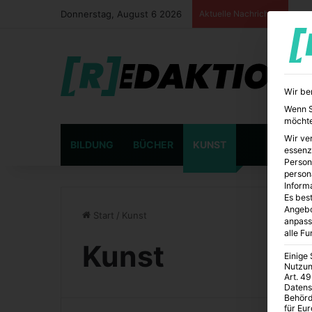
Donnerstag, August 6 2026
Aktuelle Nachrichten
Wir be
Wenn Si
möchte
Wir ve
BILDUNG
BÜCHER
KUNST
essenz
Person
person
Inform
Es best
Angebo
Start
/
Kunst
anpass
alle F
Kunst
Einige
Nutzun
Art. 49
Datens
Behörd
für Eu