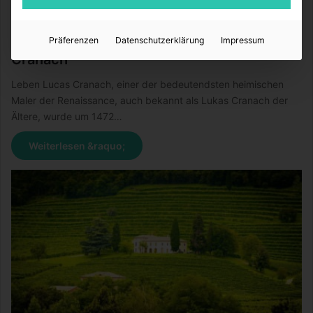
BildungsEcke
29.06.2016
0
7
Präferenzen
Datenschutzerklärung
Impressum
Cranach
Leben Lucas Cranach, einer der bedeutendsten heimischen
Maler der Renaissance, auch bekannt als Lukas Cranach der
Ältere, wurde um 1472…
Weiterlesen &raquo;