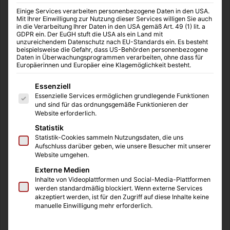
Einige Services verarbeiten personenbezogene Daten in den USA.
Mit Ihrer Einwilligung zur Nutzung dieser Services willigen Sie auch
in die Verarbeitung Ihrer Daten in den USA gemäß Art. 49 (1) lit. a
GDPR ein. Der EuGH stuft die USA als ein Land mit
unzureichendem Datenschutz nach EU-Standards ein. Es besteht
beispielsweise die Gefahr, dass US-Behörden personenbezogene
BildungsEcke
12.07.2016
0
8
Daten in Überwachungsprogrammen verarbeiten, ohne dass für
Romantik (1790-1850)
Europäerinnen und Europäer eine Klagemöglichkeit besteht.
Es folgt eine Liste der Service-Gruppen, für die eine Einwilligung
„Das Klassische nenne ich das Gesunde und das Romantische
Essenziell
Essenzielle Services ermöglichen grundlegende Funktionen
das Kranke. Und da sind die Nibelungen klassisch wie der
und sind für das ordnungsgemäße Funktionieren der
Homer,…
Website erforderlich.
Statistik
Weiterlesen &raquo;
Statistik-Cookies sammeln Nutzungsdaten, die uns
Aufschluss darüber geben, wie unsere Besucher mit unserer
Website umgehen.
Externe Medien
Inhalte von Videoplattformen und Social-Media-Plattformen
werden standardmäßig blockiert. Wenn externe Services
akzeptiert werden, ist für den Zugriff auf diese Inhalte keine
manuelle Einwilligung mehr erforderlich.