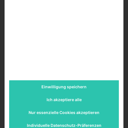
BildungsEcke
29.06.2016
0
8
Camphausen
Leben Wilhelm Camphausen, wurde 1818 in Düsseldorf
geboren und blieb seiner Heimatstadt zeitlebens eng
verbunden. Bereits früh zeigt er großes…
Weiterlesen &raquo;
Einwilligung speichern
Ich akzeptiere alle
Nur essenzielle Cookies akzeptieren
Individuelle Datenschutz-Präferenzen