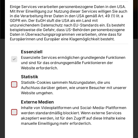
Einige Services verarbeiten personenbezogene Daten in den USA.
Mit Ihrer Einwilligung zur Nutzung dieser Services willigen Sie auch
in die Verarbeitung Ihrer Daten in den USA gemäß Art. 49 (1) lit. a
GDPR ein. Der EuGH stuft die USA als ein Land mit
unzureichendem Datenschutz nach EU-Standards ein. Es besteht
beispielsweise die Gefahr, dass US-Behörden personenbezogene
Daten in Überwachungsprogrammen verarbeiten, ohne dass für
Europäerinnen und Europäer eine Klagemöglichkeit besteht.
Der Symbolismus wendet sich vor allem gegen
Es folgt eine Liste der Service-Gruppen, für die eine Einwilligung
Essenziell
Positivismus
und
Materialismus
, gegen
Realismus
und
Essenzielle Services ermöglichen grundlegende Funktionen
und sind für das ordnungsgemäße Funktionieren der
Impressionismus
, gegen
Historismus
und akademischen
Website erforderlich.
Naturalismus
.
Statistik
Statistik-Cookies sammeln Nutzungsdaten, die uns
Symbolismus interessiert sich für Imaginäres, für Gefühle
Aufschluss darüber geben, wie unsere Besucher mit unserer
Website umgehen.
und Ideen. Allerdings wird dabei manchmal ein wenig
Externe Medien
übertrieben. Zu dieser Zeit prägten vor allem
Inhalte von Videoplattformen und Social-Media-Plattformen
Naturwissenschaftler die Kunst, welche nach und nach die
werden standardmäßig blockiert. Wenn externe Services
einzelnen Teile der Welt zu begründen und definieren,
akzeptiert werden, ist für den Zugriff auf diese Inhalte keine
manuelle Einwilligung mehr erforderlich.
begannen. Es handelte sich um eine breite Strömung,
allerdings um keinen speziellen Stil. Die sich bildende