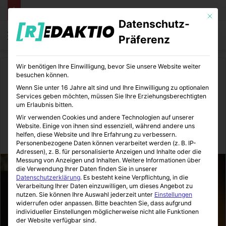
Mit die
Datenschutz-
Menü
S
Präferenz
Wir benötigen Ihre Einwilligung, bevor Sie unsere Website weiter
Start
/
Kunst
besuchen können.
Wenn Sie unter 16 Jahre alt sind und Ihre Einwilligung zu optionalen
Kunst
Services geben möchten, müssen Sie Ihre Erziehungsberechtigten
um Erlaubnis bitten.
Symbolismus (1880-1910)
Wir verwenden Cookies und andere Technologien auf unserer
Website. Einige von ihnen sind essenziell, während andere uns
helfen, diese Website und Ihre Erfahrung zu verbessern.
BildungsEcke
13.07.2016
15
1 Minute Lesezeit
Personenbezogene Daten können verarbeitet werden (z. B. IP-
Adressen), z. B. für personalisierte Anzeigen und Inhalte oder die
Messung von Anzeigen und Inhalten.
Weitere Informationen über
die Verwendung Ihrer Daten finden Sie in unserer
Datenschutzerklärung
.
Es besteht keine Verpflichtung, in die
Verarbeitung Ihrer Daten einzuwilligen, um dieses Angebot zu
nutzen.
Sie können Ihre Auswahl jederzeit unter
Einstellungen
widerrufen oder anpassen.
Bitte beachten Sie, dass aufgrund
individueller Einstellungen möglicherweise nicht alle Funktionen
der Website verfügbar sind.