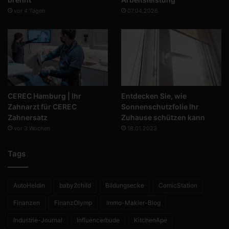
vor 4 Tagen
07.04.2026
CEREC Hamburg | Ihr
Entdecken Sie, wie
Zahnarzt für CEREC
Sonnenschutzfolie Ihr
Zahnersatz
Zuhause schützen kann
vor 3 Wochen
18.01.2023
Tags
AutoHeldin
baby2child
Bildungsecke
ComicStation
Finanzen
FinanzOlymp
Immo-Makler-Blog
Industrie-Journal
Influencerbude
KitchenApe