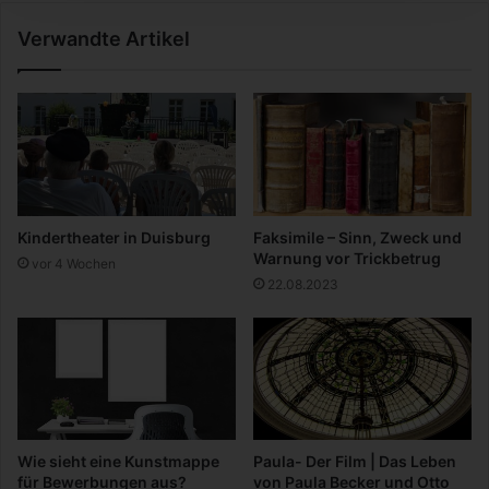
e
Verwandte Artikel
o
d
e
r
o
f
f
l
i
Kindertheater in Duisburg
Faksimile – Sinn, Zweck und
n
Warnung vor Trickbetrug
vor 4 Wochen
e
22.08.2023
k
a
u
f
e
n
?
Wie sieht eine Kunstmappe
Paula- Der Film | Das Leben
für Bewerbungen aus?
von Paula Becker und Otto