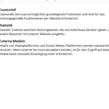
gt eine Liste der Service-Gruppen, für die eine Einwilligung erteilt we
Essenziell
Essenzielle Services ermöglichen grundlegende Funktionen und sind für das
 gute Luftqualität am Arbeitsplatz
ordnungsgemäße Funktionieren der Website erforderlich.
Statistik
21
4 Minuten gelesen
Statistik-Cookies sammeln Nutzungsdaten, die uns Aufschluss darüber geben, 
unsere Besucher mit unserer Website umgehen.
Externe Medien
Inhalte von Videoplattformen und Social-Media-Plattformen werden standard
blockiert. Wenn externe Services akzeptiert werden, ist für den Zugriff auf dies
Inhalte keine manuelle Einwilligung mehr erforderlich.