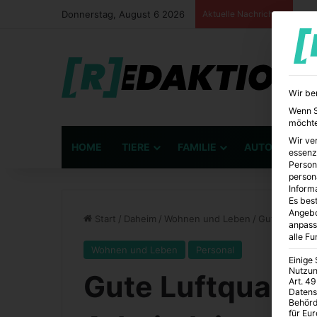
Donnerstag, August 6 2026
Aktuelle Nachrichten
Wir be
Wenn Si
möchte
Wir ve
HOME
TIERE
FAMILIE
AUTO
BÜ
essenz
Person
person
Inform
Es best
Angebo
Start
/
Daheim
/
Wohnen und Leben
/
Gute Luftqual
anpass
alle F
Wohnen und Leben
Personal
Einige
Nutzun
Gute Luftqualitä
Art. 49
Datens
Behörd
für Eu