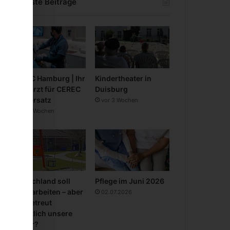
Neueste Beiträge
CEREC Hamburg | Ihr
Kindertheater in
Zahnarzt für CEREC
Duisburg
Zahnersatz
vor 3 Wochen
vor 3 Wochen
Deutschland soll
Pflege im Juni 2026
mehr arbeiten – aber
02.07.2026
wer betreut
eigentlich unsere
Kinder?