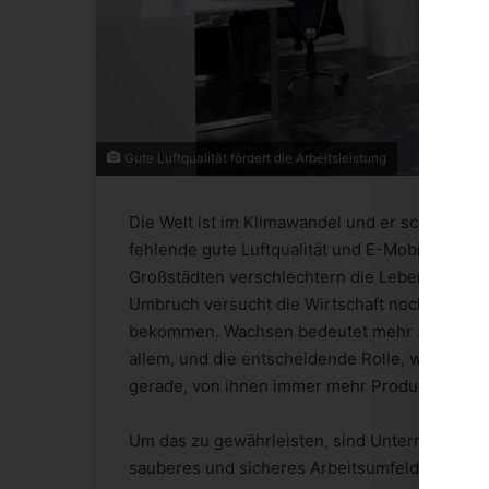
Gute Luftqualität fördert die Arbeitsleistung
Die Welt ist im Klimawandel und er scheint u
fehlende gute Luftqualität und E-Mobilität spa
Großstädten verschlechtern die Lebensbeding
Umbruch versucht die Wirtschaft noch, ihr Wa
bekommen. Wachsen bedeutet mehr … mehr Lei
allem, und die entscheidende Rolle, welche di
gerade, von ihnen immer mehr Produktivität.
Um das zu gewährleisten, sind Unternehmen
sauberes und sicheres Arbeitsumfeld zu schaf