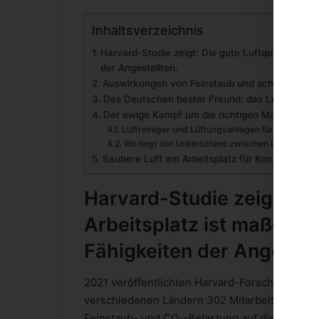
Inhaltsverzeichnis
Harvard-Studie zeigt: Die gute Luftqualität am A
der Angestellten.
Auswirkungen von Feinstaub und schlechter Rau
Des Deutschen bester Freund: das Lüften
Der ewige Kampf um die richtigen Maßnahmen 
Luftreiniger und Lüftungsanlagen für die Arbeit
Wo liegt der Unterschied zwischen Luftreinig
Saubere Luft am Arbeitsplatz für Konzentrati
Harvard-Studie zeigt: Die
Arbeitsplatz ist maßgebli
Fähigkeiten der Angestel
2021 veröffentlichten Harvard-Forscher eine
S
verschiedenen Ländern 302 Mitarbeitende beo
Feinstaub- und CO₂-Belastung auf die Produkti