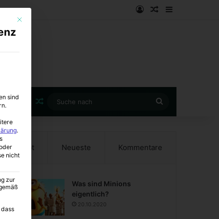
Anmelden
Zufälliger Artike
Sidebar
Mit diesem Button wird der Dialog geschlossen. Seine Funktionalität ist i
enz
en sind
Zufälliger Artikel
Suche
rn.
nach
itere
lärung
.
s
Beliebt
Neueste
Kommentare
oder
se nicht
ng zur
Was sind Minions
A gemäß
eigentlich?
20.10.2020
 dass