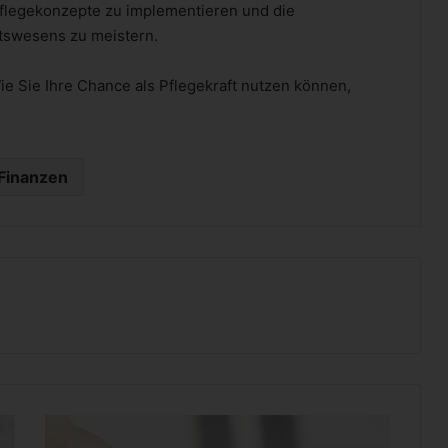
e Pflegekonzepte zu implementieren und die
swesens zu meistern.
e Sie Ihre Chance als Pflegekraft nutzen können,
Finanzen
O
H