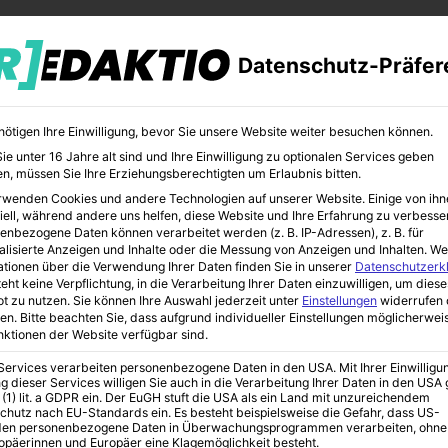
Datenschutz-Präfer
nötigen Ihre Einwilligung, bevor Sie unsere Website weiter besuchen können.
e unter 16 Jahre alt sind und Ihre Einwilligung zu optionalen Services geben
n, müssen Sie Ihre Erziehungsberechtigten um Erlaubnis bitten.
rwenden Cookies und andere Technologien auf unserer Website. Einige von ihn
CHER
BILDUNG
KUNST
iell, während andere uns helfen, diese Website und Ihre Erfahrung zu verbesse
enbezogene Daten können verarbeitet werden (z. B. IP-Adressen), z. B. für
alisierte Anzeigen und Inhalte oder die Messung von Anzeigen und Inhalten.
We
ationen über die Verwendung Ihrer Daten finden Sie in unserer
Datenschutzerk
eht keine Verpflichtung, in die Verarbeitung Ihrer Daten einzuwilligen, um diese
t zu nutzen.
Sie können Ihre Auswahl jederzeit unter
Einstellungen
widerrufen 
en.
Bitte beachten Sie, dass aufgrund individueller Einstellungen möglicherwei
unktionen der Website verfügbar sind.
 Services verarbeiten personenbezogene Daten in den USA. Mit Ihrer Einwilligu
g dieser Services willigen Sie auch in die Verarbeitung Ihrer Daten in den US
 der Pflege
 (1) lit. a GDPR ein. Der EuGH stuft die USA als ein Land mit unzureichendem
chutz nach EU-Standards ein. Es besteht beispielsweise die Gefahr, dass US-
en personenbezogene Daten in Überwachungsprogrammen verarbeiten, ohne
ropäerinnen und Europäer eine Klagemöglichkeit besteht.