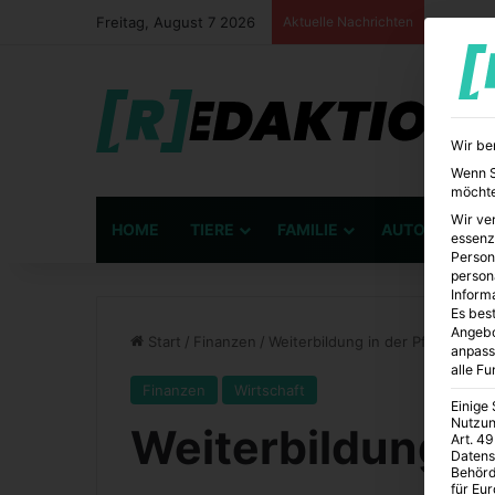
Freitag, August 7 2026
Aktuelle Nachrichten
Wir be
Wenn Si
möchte
Wir ve
HOME
TIERE
FAMILIE
AUTO
BÜ
essenz
Person
person
Inform
Es best
Angebo
Start
/
Finanzen
/
Weiterbildung in der Pflege
anpass
alle F
Finanzen
Wirtschaft
Einige
Nutzun
Weiterbildung in
Art. 49
Datens
Behörd
für Eu