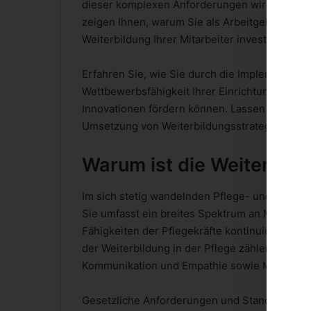
dieser komplexen Anforderungen wird die Bed
zeigen Ihnen, warum Sie als Arbeitgeber und F
Weiterbildung Ihrer Mitarbeiter investieren sol
Erfahren Sie, wie Sie durch die Implementier
Wettbewerbsfähigkeit Ihrer Einrichtung steige
Innovationen fördern können. Lassen Sie sich 
Umsetzung von Weiterbildungsstrategien, um Ih
Warum ist die Weiterbildu
Im sich stetig wandelnden Pflege- und Gesund
Sie umfasst ein breites Spektrum an Maßnahme
Fähigkeiten der Pflegekräfte kontinuierlich z
der Weiterbildung in der Pflege zählen fachlic
Kommunikation und Empathie sowie Managemen
Gesetzliche Anforderungen und Standards spie