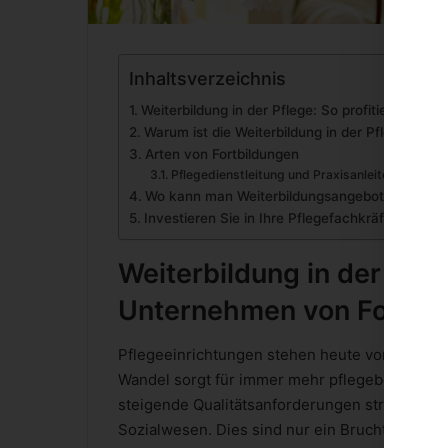
Inhaltsverzeichnis
Weiterbildung in der Pflege: So profitiert Ihr 
Warum ist die Weiterbildung in der Pflege so wi
Arten von Fortbildungen
Pflegedienstleitung und Praxisanleiter
Wo kann man Weiterbildungsangebote wahrn
Investieren Sie in Ihre Pflegefachkräfte
Weiterbildung in der Pfleg
Unternehmen von Fortbi
Pflegeeinrichtungen stehen heute vor einer V
Wandel sorgt für immer mehr pflegebedürfti
steigende Qualitätsanforderungen stressen Pf
Sozialwesen. Dies sind nur ein Bruchteil der a