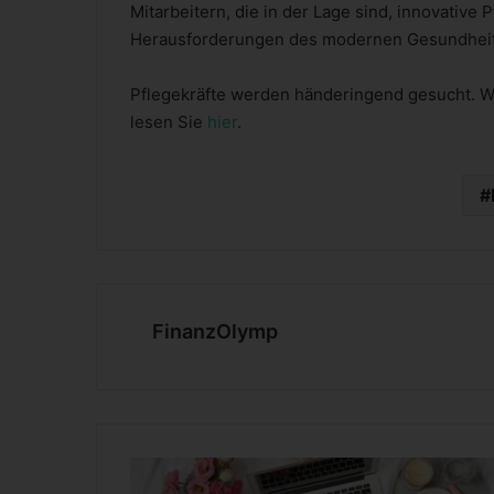
Mitarbeitern, die in der Lage sind, innovativ
Herausforderungen des modernen Gesundheit
Pflegekräfte werden händeringend gesucht. Wi
lesen Sie
hier
.
FinanzOlymp
B
i