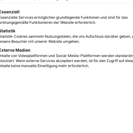
0
6
3 Minuten gelesen
gt eine Liste der Service-Gruppen, für die eine Einwilligung erteilt we
Essenziell
Essenzielle Services ermöglichen grundlegende Funktionen und sind für das
ordnungsgemäße Funktionieren der Website erforderlich.
Statistik
Statistik-Cookies sammeln Nutzungsdaten, die uns Aufschluss darüber geben, 
unsere Besucher mit unserer Website umgehen.
Externe Medien
Inhalte von Videoplattformen und Social-Media-Plattformen werden standard
blockiert. Wenn externe Services akzeptiert werden, ist für den Zugriff auf dies
Inhalte keine manuelle Einwilligung mehr erforderlich.