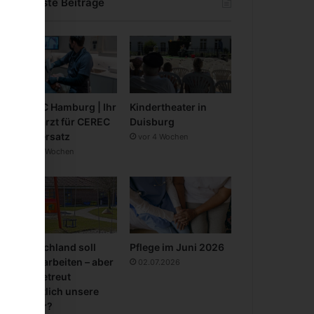
Neueste Beiträge
CEREC Hamburg | Ihr
Kindertheater in
Zahnarzt für CEREC
Duisburg
Zahnersatz
vor 4 Wochen
vor 3 Wochen
Deutschland soll
Pflege im Juni 2026
mehr arbeiten – aber
02.07.2026
wer betreut
eigentlich unsere
Kinder?