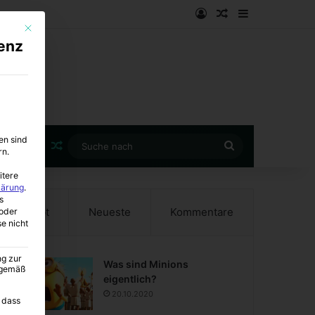
Anmelden
Zufälliger Artike
Sidebar
Mit diesem Button wird der Dialog geschlossen. Seine Funktionalität ist i
enz
en sind
Zufälliger Artikel
Suche
rn.
nach
itere
lärung
.
s
Beliebt
Neueste
Kommentare
oder
se nicht
ng zur
Was sind Minions
A gemäß
eigentlich?
20.10.2020
 dass