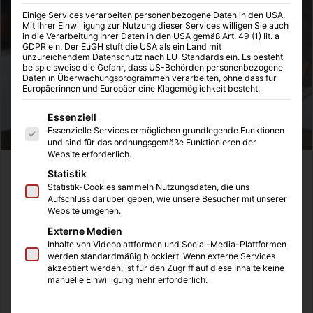
Einige Services verarbeiten personenbezogene Daten in den USA.
Mit Ihrer Einwilligung zur Nutzung dieser Services willigen Sie auch
in die Verarbeitung Ihrer Daten in den USA gemäß Art. 49 (1) lit. a
GDPR ein. Der EuGH stuft die USA als ein Land mit
unzureichendem Datenschutz nach EU-Standards ein. Es besteht
beispielsweise die Gefahr, dass US-Behörden personenbezogene
Daten in Überwachungsprogrammen verarbeiten, ohne dass für
Europäerinnen und Europäer eine Klagemöglichkeit besteht.
Es folgt eine Liste der Service-Gruppen, für die eine Einwilligung
Essenziell
Essenzielle Services ermöglichen grundlegende Funktionen
und sind für das ordnungsgemäße Funktionieren der
Website erforderlich.
Die Entscheidung, eine Katze zu adoptieren, bringt viel
Statistik
Statistik-Cookies sammeln Nutzungsdaten, die uns
Freude, aber auch Verantwortung mit sich. Damit sich das
Aufschluss darüber geben, wie unsere Besucher mit unserer
neue Familienmitglied von Anfang an wohlfühlt, sollte das
Website umgehen.
Zuhause gut vorbereitet sein. In diesem Artikel gehen wir
Externe Medien
auf die wichtigsten Punkte ein, die du bei einer Adoption
Inhalte von Videoplattformen und Social-Media-Plattformen
werden standardmäßig blockiert. Wenn externe Services
beachten solltest, wenn du eine Katze bei dir aufnimmst.
akzeptiert werden, ist für den Zugriff auf diese Inhalte keine
manuelle Einwilligung mehr erforderlich.
Inhaltsverzeichnis