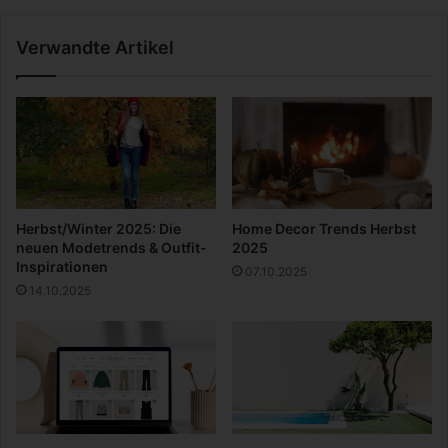
g
n
:
I
Verwandte Artikel
W
n
i
t
e
e
M
r
o
n
d
a
e
t
r
s
n
c
Herbst/Winter 2025: Die
Home Decor Trends Herbst
e
h
neuen Modetrends & Outfit-
2025
T
i
Inspirationen
07.10.2025
e
c
14.10.2025
c
k
h
e
n
n
o
?
l
W
o
a
g
r
i
u