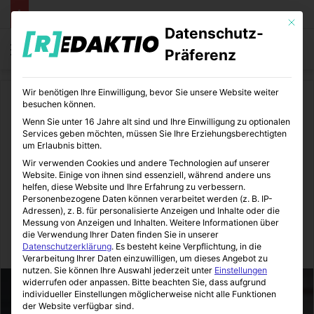
Mit die
Datenschutz-
Menü
S
Präferenz
Wir benötigen Ihre Einwilligung, bevor Sie unsere Website weiter
Start
/
Lifestyle
besuchen können.
Wenn Sie unter 16 Jahre alt sind und Ihre Einwilligung zu optionalen
Lifestyle
Services geben möchten, müssen Sie Ihre Erziehungsberechtigten
um Erlaubnis bitten.
Katzenhaltung: Die ersten
Wir verwenden Cookies und andere Technologien auf unserer
Website. Einige von ihnen sind essenziell, während andere uns
Schritte bei der Adoption
helfen, diese Website und Ihre Erfahrung zu verbessern.
Personenbezogene Daten können verarbeitet werden (z. B. IP-
einer Katze
Adressen), z. B. für personalisierte Anzeigen und Inhalte oder die
Messung von Anzeigen und Inhalten.
Weitere Informationen über
die Verwendung Ihrer Daten finden Sie in unserer
LifeStyleLove
11.10.2024
0
61
3 Minuten gelesen
Datenschutzerklärung
.
Es besteht keine Verpflichtung, in die
Verarbeitung Ihrer Daten einzuwilligen, um dieses Angebot zu
nutzen.
Sie können Ihre Auswahl jederzeit unter
Einstellungen
widerrufen oder anpassen.
Bitte beachten Sie, dass aufgrund
individueller Einstellungen möglicherweise nicht alle Funktionen
der Website verfügbar sind.