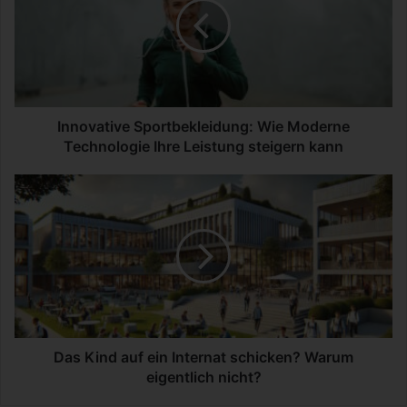
o
v
a
t
i
v
e
Innovative Sportbekleidung: Wie Moderne
S
Technologie Ihre Leistung steigern kann
p
o
D
r
a
t
s
b
K
e
i
k
n
l
d
e
a
i
u
d
f
Das Kind auf ein Internat schicken? Warum
u
e
eigentlich nicht?
n
i