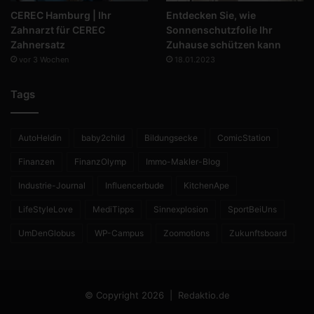
CEREC Hamburg | Ihr
Entdecken Sie, wie
Zahnarzt für CEREC
Sonnenschutzfolie Ihr
Zahnersatz
Zuhause schützen kann
vor 3 Wochen
18.01.2023
Tags
AutoHeldin
baby2child
Bildungsecke
ComicStation
Finanzen
FinanzOlymp
Immo-Makler-Blog
Industrie-Journal
Influencerbude
KitchenApe
LifeStyleLove
MediTipps
Sinnexplosion
SportBeiUns
UmDenGlobus
WP-Campus
Zoomotions
Zukunftsboard
© Copyright 2026 |
Redaktio.de