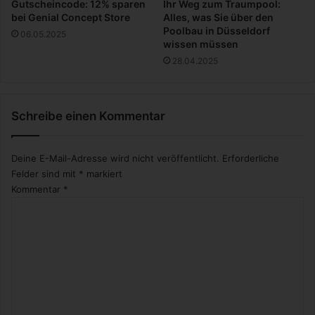
Gutscheincode: 12% sparen
Ihr Weg zum Traumpool:
e
m
bei Genial Concept Store
Alles, was Sie über den
I
e
Poolbau in Düsseldorf
06.05.2025
h
i
wissen müssen
r
g
28.04.2025
e
e
L
n
e
t
Schreibe einen Kommentar
i
l
s
i
t
c
Deine E-Mail-Adresse wird nicht veröffentlicht.
Erforderliche
u
h
Felder sind mit
*
markiert
n
n
Kommentar
*
g
i
s
c
t
h
e
t
i
?
g
e
r
n