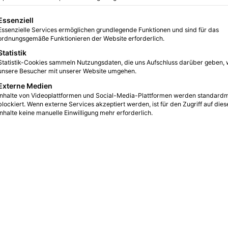
gt eine Liste der Service-Gruppen, für die eine Einwilligung erteilt we
Essenziell
Essenzielle Services ermöglichen grundlegende Funktionen und sind für das
118
3 Minuten gelesen
ordnungsgemäße Funktionieren der Website erforderlich.
Statistik
Statistik-Cookies sammeln Nutzungsdaten, die uns Aufschluss darüber geben, 
unsere Besucher mit unserer Website umgehen.
Externe Medien
Inhalte von Videoplattformen und Social-Media-Plattformen werden standard
blockiert. Wenn externe Services akzeptiert werden, ist für den Zugriff auf dies
Inhalte keine manuelle Einwilligung mehr erforderlich.