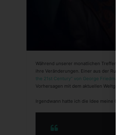
Während unserer monatlichen Treffen in der S
ihre Veränderungen. Einer aus der Runde liet 
the 21st Century“ von George Friedman
.* Das
Vorhersagen mit dem aktuellen Weltgeschehe
Irgendwann hatte ich die Idee meine ChatGPT-