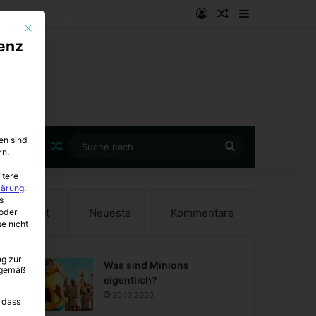
Anmelden
Zufälliger Artike
Sidebar
Mit diesem Button wird der Dialog geschlossen. Seine Funktionalität ist i
enz
en sind
Zufälliger Artikel
Suche
rn.
nach
itere
lärung
.
s
Beliebt
Neueste
Kommentare
oder
se nicht
ng zur
Was sind Minions
A gemäß
eigentlich?
20.10.2020
 dass