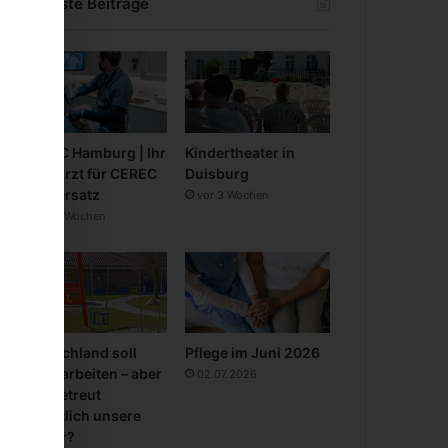
Neueste Beiträge
CEREC Hamburg | Ihr
Kindertheater in
Zahnarzt für CEREC
Duisburg
Zahnersatz
vor 3 Wochen
vor 3 Wochen
Deutschland soll
Pflege im Juni 2026
mehr arbeiten – aber
02.07.2026
wer betreut
eigentlich unsere
Kinder?