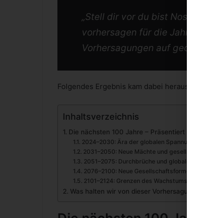
„Stell dir vor du bist Nostrada
vorhersagen für die Jahre 2024
Vorhersagungen auf geopolitis
Folgendes Ergebnis kam dabei heraus:
Inhaltsverzeichnis
Die nächsten 100 Jahre – Präsentiert von KI-
2024–2030: Ära der globalen Spannungen und t
2031–2050: Neue Mächte und gesellschaftliche
2051–2075: Durchbrüche und globale Herausf
2076–2100: Neue Gesellschaftsformen und inte
2101–2124: Grenzen des Wachstums und kosmi
Was halten wir von dieser Vorhersagung?