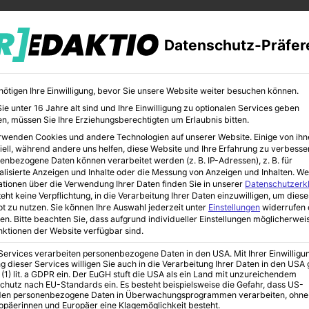
Datenschutz-Präfer
nötigen Ihre Einwilligung, bevor Sie unsere Website weiter besuchen können.
e unter 16 Jahre alt sind und Ihre Einwilligung zu optionalen Services geben
n, müssen Sie Ihre Erziehungsberechtigten um Erlaubnis bitten.
rwenden Cookies und andere Technologien auf unserer Website. Einige von ihn
CHER
BILDUNG
KUNST
iell, während andere uns helfen, diese Website und Ihre Erfahrung zu verbesse
enbezogene Daten können verarbeitet werden (z. B. IP-Adressen), z. B. für
alisierte Anzeigen und Inhalte oder die Messung von Anzeigen und Inhalten.
We
ationen über die Verwendung Ihrer Daten finden Sie in unserer
Datenschutzerk
eht keine Verpflichtung, in die Verarbeitung Ihrer Daten einzuwilligen, um diese
t zu nutzen.
Sie können Ihre Auswahl jederzeit unter
Einstellungen
widerrufen 
Welt von 2024-2124
en.
Bitte beachten Sie, dass aufgrund individueller Einstellungen möglicherwei
unktionen der Website verfügbar sind.
 Services verarbeiten personenbezogene Daten in den USA. Mit Ihrer Einwilligu
damus die Welt von
g dieser Services willigen Sie auch in die Verarbeitung Ihrer Daten in den US
 (1) lit. a GDPR ein. Der EuGH stuft die USA als ein Land mit unzureichendem
chutz nach EU-Standards ein. Es besteht beispielsweise die Gefahr, dass US-
en personenbezogene Daten in Überwachungsprogrammen verarbeiten, ohne
ropäerinnen und Europäer eine Klagemöglichkeit besteht.