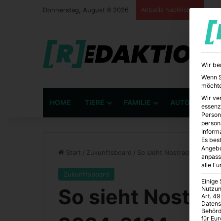
Donnerstag, August 6 2026
Aktuelle Nachrichten
Wir be
Wenn Si
möchte
Wir ve
HOME
TIERE
FAMILIE
AUTO
BÜ
essenz
Person
person
Inform
Es best
Angebo
Start
/
Zukunftsboard
/
So sieht Nostradamus die 
anpass
alle F
Zukunftsboard
Einige
So sieht Nostra
Nutzun
Art. 49
Datens
Behörd
für Eu