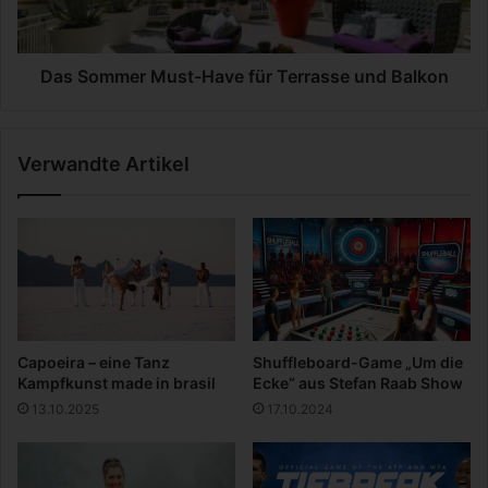
W
m
o
e
h
r
n
M
Das Sommer Must-Have für Terrasse und Balkon
f
u
l
s
ä
t
Verwandte Artikel
c
-
h
H
e
a
n
v
b
e
e
f
r
ü
e
r
c
T
Capoeira – eine Tanz
Shuffleboard-Game „Um die
h
e
Kampfkunst made in brasil
Ecke“ aus Stefan Raab Show
n
r
13.10.2025
17.10.2024
u
r
n
a
g
s
?
s