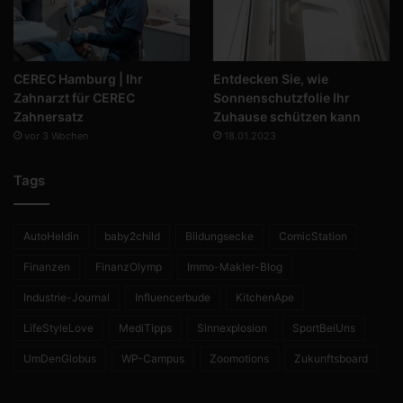
CEREC Hamburg | Ihr
Entdecken Sie, wie
Zahnarzt für CEREC
Sonnenschutzfolie Ihr
Zahnersatz
Zuhause schützen kann
vor 3 Wochen
18.01.2023
Tags
AutoHeldin
baby2child
Bildungsecke
ComicStation
Finanzen
FinanzOlymp
Immo-Makler-Blog
Industrie-Journal
Influencerbude
KitchenApe
LifeStyleLove
MediTipps
Sinnexplosion
SportBeiUns
UmDenGlobus
WP-Campus
Zoomotions
Zukunftsboard