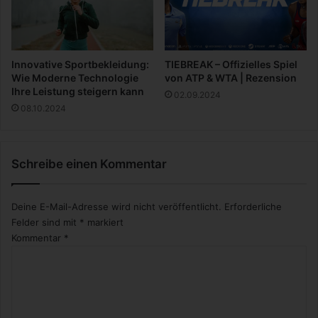
W
e
i
u
r
n
v
d
Innovative Sportbekleidung:
TIEBREAK – Offizielles Spiel
e
B
Wie Moderne Technologie
von ATP & WTA | Rezension
r
a
Ihre Leistung steigern kann
02.09.2024
r
l
08.10.2024
a
k
t
o
e
n
n
Schreibe einen Kommentar
w
a
s
Deine E-Mail-Adresse wird nicht veröffentlicht.
Erforderliche
a
Felder sind mit
*
markiert
l
Kommentar
*
l
e
s
e
r