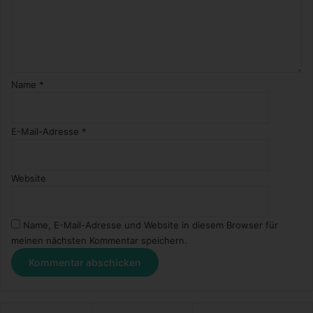
f
a
s
s
t
w
Name
*
i
r
d
E-Mail-Adresse
*
!
Website
Name, E-Mail-Adresse und Website in diesem Browser für
meinen nächsten Kommentar speichern.