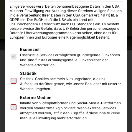
Einige Services verarbeiten personenbezogene Daten in den USA.
Mit Ihrer Einwilligung zur Nutzung dieser Services willigen Sie auch
in die Verarbeitung Ihrer Daten in den USA gemäß Art. 49 (1) lit. a
GDPR ein. Der EuGH stuft die USA als ein Land mit
unzureichendem Datenschutz nach EU-Standards ein. Es besteht
beispielsweise die Gefahr, dass US-Behörden personenbezogene
Daten in Überwachungsprogrammen verarbeiten, ohne dass für
Europäerinnen und Europäer eine Klagemöglichkeit besteht.
Es folgt eine Liste der Service-Gruppen, für die eine Einwilligung
Essenziell
Essenzielle Services ermöglichen grundlegende Funktionen
In Dingen, die einem Spaß bereiten, ist man in der Regel
und sind für das ordnungsgemäße Funktionieren der
Website erforderlich.
gut. Kaum jemand, der in einer hohen Liga Fußball oder
Statistik
eine andere Sportart spielt, wird behaupten, dass der
Statistik-Cookies sammeln Nutzungsdaten, die uns
Beruf keinen Spaß macht. Vielleicht regt das den ein oder
Aufschluss darüber geben, wie unsere Besucher mit unserer
anderen etwas im Denken an, gerade, wenn man sich
Website umgehen.
selbst in einer Phase befinden sollte, in der man sich
Externe Medien
Inhalte von Videoplattformen und Social-Media-Plattformen
abmüht, sich aber der erwünschte Erfolg einfach nicht
werden standardmäßig blockiert. Wenn externe Services
einstellen will.
akzeptiert werden, ist für den Zugriff auf diese Inhalte keine
manuelle Einwilligung mehr erforderlich.
Personen, die immer wieder ihr Bestes geben, um mit