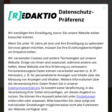
Mit die
Datenschutz-
Menü
S
Präferenz
Wir benötigen Ihre Einwilligung, bevor Sie unsere Website weiter
Start
/
Sport
besuchen können.
Wenn Sie unter 16 Jahre alt sind und Ihre Einwilligung zu optionalen
Sport
Sportkolumnen
Services geben möchten, müssen Sie Ihre Erziehungsberechtigten
um Erlaubnis bitten.
Mit Spaß zu erstaunlichen
Wir verwenden Cookies und andere Technologien auf unserer
Website. Einige von ihnen sind essenziell, während andere uns
sportlichen Erfolgen
helfen, diese Website und Ihre Erfahrung zu verbessern.
Personenbezogene Daten können verarbeitet werden (z. B. IP-
Adressen), z. B. für personalisierte Anzeigen und Inhalte oder die
Messung von Anzeigen und Inhalten.
Weitere Informationen über
SportBeiUns
27.07.2022
0
9
2 Minuten gelesen
die Verwendung Ihrer Daten finden Sie in unserer
Datenschutzerklärung
.
Es besteht keine Verpflichtung, in die
Verarbeitung Ihrer Daten einzuwilligen, um dieses Angebot zu
nutzen.
Sie können Ihre Auswahl jederzeit unter
Einstellungen
widerrufen oder anpassen.
Bitte beachten Sie, dass aufgrund
individueller Einstellungen möglicherweise nicht alle Funktionen
der Website verfügbar sind.