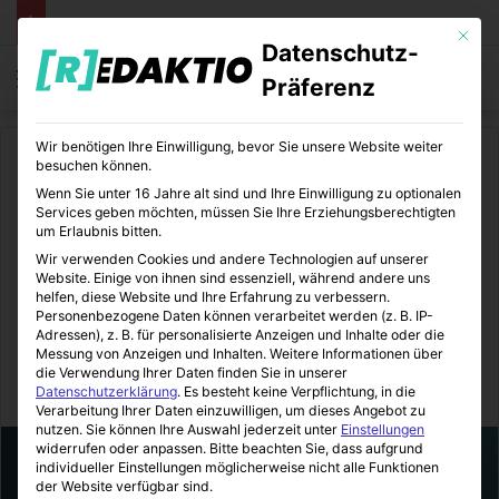
Mit die
Datenschutz-
Menü
S
Präferenz
Wir benötigen Ihre Einwilligung, bevor Sie unsere Website weiter
Start
/
Zukunftsboard
besuchen können.
Wenn Sie unter 16 Jahre alt sind und Ihre Einwilligung zu optionalen
Zukunftsboard
Services geben möchten, müssen Sie Ihre Erziehungsberechtigten
um Erlaubnis bitten.
Zukunftsweisende Führung:
Wir verwenden Cookies und andere Technologien auf unserer
Website. Einige von ihnen sind essenziell, während andere uns
Shared Leadership in der
helfen, diese Website und Ihre Erfahrung zu verbessern.
Personenbezogene Daten können verarbeitet werden (z. B. IP-
modernen Arbeitswelt
Adressen), z. B. für personalisierte Anzeigen und Inhalte oder die
Messung von Anzeigen und Inhalten.
Weitere Informationen über
die Verwendung Ihrer Daten finden Sie in unserer
Zukunftsboard
30.10.2023
5
3 Minuten gelesen
Datenschutzerklärung
.
Es besteht keine Verpflichtung, in die
Verarbeitung Ihrer Daten einzuwilligen, um dieses Angebot zu
nutzen.
Sie können Ihre Auswahl jederzeit unter
Einstellungen
widerrufen oder anpassen.
Bitte beachten Sie, dass aufgrund
individueller Einstellungen möglicherweise nicht alle Funktionen
der Website verfügbar sind.