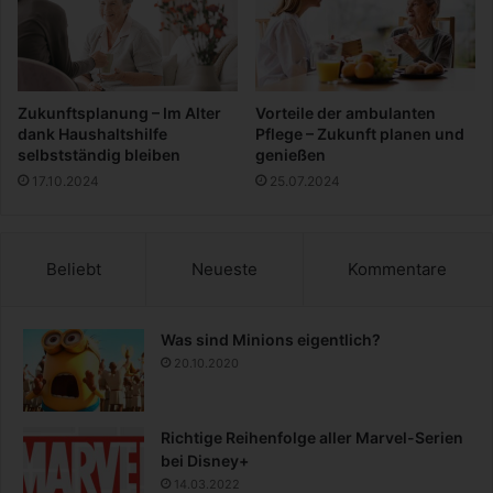
e
f
n
l
s
a
p
n
i
z
Zukunftsplanung – Im Alter
Vorteile der ambulanten
e
k
dank Haushaltshilfe
Pflege – Zukunft planen und
l
ü
selbstständig bleiben
genießen
b
17.10.2024
25.07.2024
e
l
a
u
Beliebt
Neueste
Kommentare
s
A
l
Was sind Minions eigentlich?
u
20.10.2020
m
i
n
Richtige Reihenfolge aller Marvel-Serien
i
bei Disney+
u
14.03.2022