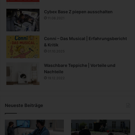
m
,
Cybex Base Z piepen ausschalten
B
11.08.2021
e
t
o
Conni – Das Musical | Erfahrungsbericht
n
& Kritik
u
01.10.2025
n
d
C
Waschbare Teppiche | Vorteile und
o
Nachteile
.
19.12.2022
Neueste Beiträge