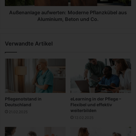
s
a
|
g
Außenanlage aufwerten: Moderne Pflanzkübel aus
R
e
Aluminium, Beton und Co.
u
a
n
u
d
f
Verwandte Artikel
e
w
n
e
b
r
a
t
s
e
i
n
e
:
r
M
t
o
Pflegenotstand in
eLearning in der Pflege –
e
d
Deutschland
Flexibel und effektiv
s
e
weiterbilden
21.02.2025
K
r
12.02.2025
a
n
r
e
t
P