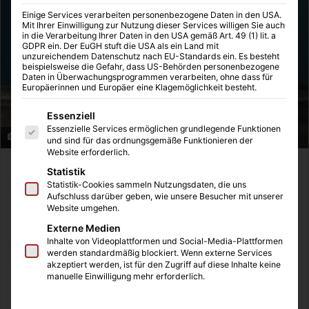
Einige Services verarbeiten personenbezogene Daten in den USA.
Mit Ihrer Einwilligung zur Nutzung dieser Services willigen Sie auch
in die Verarbeitung Ihrer Daten in den USA gemäß Art. 49 (1) lit. a
GDPR ein. Der EuGH stuft die USA als ein Land mit
unzureichendem Datenschutz nach EU-Standards ein. Es besteht
beispielsweise die Gefahr, dass US-Behörden personenbezogene
Daten in Überwachungsprogrammen verarbeiten, ohne dass für
Europäerinnen und Europäer eine Klagemöglichkeit besteht.
Es folgt eine Liste der Service-Gruppen, für die eine Einwilligung
Essenziell
Essenzielle Services ermöglichen grundlegende Funktionen
Shared Leadership
und sind für das ordnungsgemäße Funktionieren der
Website erforderlich.
In der vergangenen Woche habe ich mich mit
Sarah Lappe
Statistik
Statistik-Cookies sammeln Nutzungsdaten, die uns
getroffen, um mehr über Shared Leadership zu erfahren.
Aufschluss darüber geben, wie unsere Besucher mit unserer
Sie ist Coach für Unternehmer:innen und Führungskräfte
Website umgehen.
in Düsseldorf. Zu ihrer Expertise gehören die
Externe Medien
Veränderungen in der modernen Arbeitswelt, in der
Inhalte von Videoplattformen und Social-Media-Plattformen
werden standardmäßig blockiert. Wenn externe Services
Führungskräfte lernen müssen, neue Konstellationen und
akzeptiert werden, ist für den Zugriff auf diese Inhalte keine
Arbeitsmodelle in Unternehmen anzunehmen, ohne die
manuelle Einwilligung mehr erforderlich.
Führungskraft und Effizienz aus alten Gegebenheiten zu
verlieren. Eine Lösung liegt hier im Shares Leadership, der