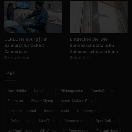
CEREC Hamburg | Ihr
Entdecken Sie, wie
Zahnarzt für CEREC
Sonnenschutzfolie Ihr
Zahnersatz
Zuhause schützen kann
vor 3 Wochen
18.01.2023
Tags
AutoHeldin
baby2child
Bildungsecke
ComicStation
Finanzen
FinanzOlymp
Immo-Makler-Blog
Industrie-Journal
Influencerbude
KitchenApe
LifeStyleLove
MediTipps
Sinnexplosion
SportBeiUns
UmDenGlobus
WP-Campus
Zoomotions
Zukunftsboard