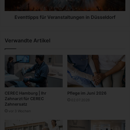
2
p
6
p
s
Eventtipps für Veranstaltungen in Düsseldorf
f
ü
r
Verwandte Artikel
V
e
r
a
n
s
t
a
l
CEREC Hamburg | Ihr
Pflege im Juni 2026
t
Zahnarzt für CEREC
02.07.2026
u
Zahnersatz
n
vor 3 Wochen
g
e
n