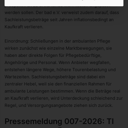
prospektiv an zu erwartende Mehrkosten angepasst
werden sollen. Der bad e.V. verweist zudem darauf, dass
Sachleistungsbeträge seit Jahren inflationsbedingt an
Kaufkraft verlieren.
Einordnung: Schließungen in der ambulanten Pflege
wirken zunächst wie einzelne Marktbewegungen, sie
haben aber direkte Folgen für Pflegebedürftige,
Angehörige und Personal. Wenn Anbieter wegfallen,
entstehen längere Wege, höhere Tourenbelastung und
Wartezeiten. Sachleistungsbeträge sind dabei ein
zentraler Hebel, weil sie den finanziellen Rahmen für
ambulante Leistungen bestimmen. Wenn die Beträge real
an Kaufkraft verlieren, wird Unterdeckung schleichend zur
Regel, und Versorgungsangebote ziehen sich zurück.
Pressemeldung 007-2026: TI