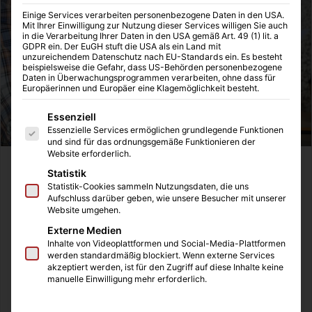
Einige Services verarbeiten personenbezogene Daten in den USA.
Mit Ihrer Einwilligung zur Nutzung dieser Services willigen Sie auch
in die Verarbeitung Ihrer Daten in den USA gemäß Art. 49 (1) lit. a
GDPR ein. Der EuGH stuft die USA als ein Land mit
unzureichendem Datenschutz nach EU-Standards ein. Es besteht
beispielsweise die Gefahr, dass US-Behörden personenbezogene
Daten in Überwachungsprogrammen verarbeiten, ohne dass für
Europäerinnen und Europäer eine Klagemöglichkeit besteht.
Es folgt eine Liste der Service-Gruppen, für die eine Einwilligung
Essenziell
Essenzielle Services ermöglichen grundlegende Funktionen
und sind für das ordnungsgemäße Funktionieren der
Website erforderlich.
Statistik
Inhaltsverzeichnis
Statistik-Cookies sammeln Nutzungsdaten, die uns
Aufschluss darüber geben, wie unsere Besucher mit unserer
Pflege im Februar 2026: Position des bad e.V.
Website umgehen.
Pressemeldung 004-2026: Hilfe zur Pflege, Gericht
verpflichtet Bezirksamt zur sofortigen Zahlung
Externe Medien
Inhalte von Videoplattformen und Social-Media-Plattformen
Pflegebedürftiger verstorben, Offene Forderungen
werden standardmäßig blockiert. Wenn externe Services
realisieren (30.03.2026)
akzeptiert werden, ist für den Zugriff auf diese Inhalte keine
Pressemeldung 005-2026: Streichung des
manuelle Einwilligung mehr erforderlich.
Altenpflegeabschlusses, bad e.V. warnt vor
Qualitätsverlust