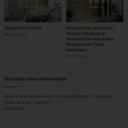
i
n
D
ü
s
Pflegereform 2026
Neupatienten gewinnen:
s
Warum Zahnärzte in
01.06.2026
e
Deutschland eine eigene
Neupatienten-Seite
l
benötigen
d
o
16.05.2026
r
f
Schreibe einen Kommentar
Deine E-Mail-Adresse wird nicht veröffentlicht.
Erforderliche
Felder sind mit
*
markiert
Kommentar
*