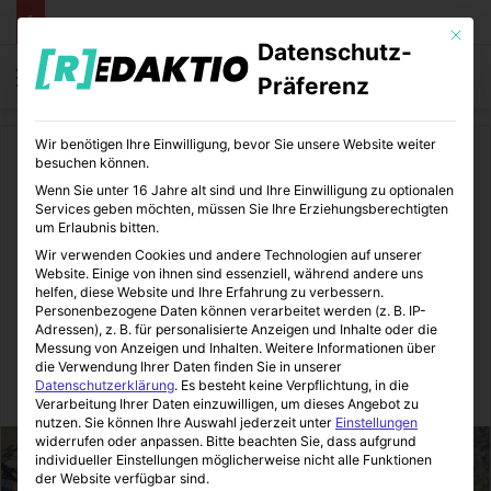
Mit die
Datenschutz-
Menü
S
Präferenz
Wir benötigen Ihre Einwilligung, bevor Sie unsere Website weiter
Start
/
Medizin
besuchen können.
Wenn Sie unter 16 Jahre alt sind und Ihre Einwilligung zu optionalen
Medizin
Pflege
Services geben möchten, müssen Sie Ihre Erziehungsberechtigten
um Erlaubnis bitten.
Zahlungsverzug, Ausbildung
Wir verwenden Cookies und andere Technologien auf unserer
Website. Einige von ihnen sind essenziell, während andere uns
& Digitalisierung in der
helfen, diese Website und Ihre Erfahrung zu verbessern.
Personenbezogene Daten können verarbeitet werden (z. B. IP-
Adressen), z. B. für personalisierte Anzeigen und Inhalte oder die
Pflege
Messung von Anzeigen und Inhalten.
Weitere Informationen über
die Verwendung Ihrer Daten finden Sie in unserer
Datenschutzerklärung
.
Es besteht keine Verpflichtung, in die
MediTipps
06.03.2026
0
7
5 Minuten gelesen
Verarbeitung Ihrer Daten einzuwilligen, um dieses Angebot zu
nutzen.
Sie können Ihre Auswahl jederzeit unter
Einstellungen
widerrufen oder anpassen.
Bitte beachten Sie, dass aufgrund
individueller Einstellungen möglicherweise nicht alle Funktionen
der Website verfügbar sind.