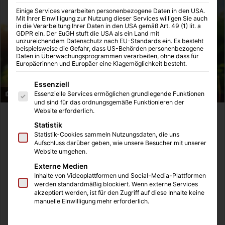
Einige Services verarbeiten personenbezogene Daten in den USA.
Mit Ihrer Einwilligung zur Nutzung dieser Services willigen Sie auch
in die Verarbeitung Ihrer Daten in den USA gemäß Art. 49 (1) lit. a
GDPR ein. Der EuGH stuft die USA als ein Land mit
unzureichendem Datenschutz nach EU-Standards ein. Es besteht
beispielsweise die Gefahr, dass US-Behörden personenbezogene
Daten in Überwachungsprogrammen verarbeiten, ohne dass für
Europäerinnen und Europäer eine Klagemöglichkeit besteht.
Es folgt eine Liste der Service-Gruppen, für die eine Einwilligung
Essenziell
Essenzielle Services ermöglichen grundlegende Funktionen
Baumschule
und sind für das ordnungsgemäße Funktionieren der
Website erforderlich.
Inhaltsverzeichnis
Statistik
Statistik-Cookies sammeln Nutzungsdaten, die uns
Baumschulen: Darum sind Sie so wichtig für unseren
Aufschluss darüber geben, wie unsere Besucher mit unserer
Planeten
Website umgehen.
Was ist eine Baumschule?
Externe Medien
Warum sind Baumschulen wichtig?
Inhalte von Videoplattformen und Social-Media-Plattformen
Erhalt der Umwelt
werden standardmäßig blockiert. Wenn externe Services
akzeptiert werden, ist für den Zugriff auf diese Inhalte keine
Biodiversität fördern
manuelle Einwilligung mehr erforderlich.
Klima- und Luftqualität verbessern
Welche Pflanzen findet man im Sortiment großer