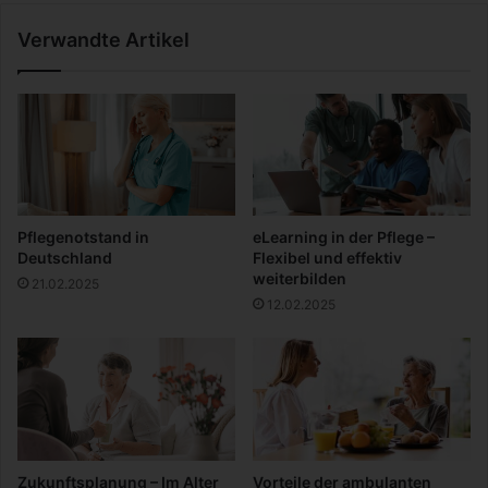
e
a
Verwandte Artikel
r
t
n
u
e
n
P
s
f
e
l
r
a
e
n
O
z
p
Pflegenotstand in
eLearning in der Pflege –
k
t
Deutschland
Flexibel und effektiv
ü
i
weiterbilden
21.02.2025
b
k
12.02.2025
e
?
l
a
u
s
A
l
u
Zukunftsplanung – Im Alter
Vorteile der ambulanten