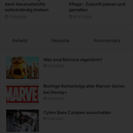
m
dank Haushaltshilfe
Pflege – Zukunft planen und
i
selbstständig bleiben
genießen
n
17.10.2024
25.07.2024
i
u
m
,
Beliebt
Neueste
Kommentare
B
e
t
Was sind Minions eigentlich?
o
20.10.2020
n
u
n
Richtige Reihenfolge aller Marvel-Serien
d
bei Disney+
C
14.03.2022
o
.
Cybex Base Z piepen ausschalten
11.08.2021