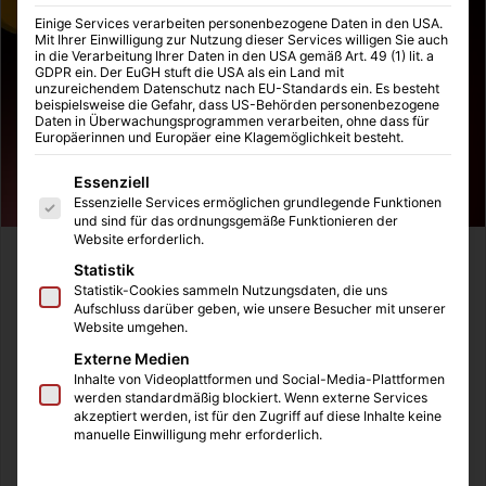
Einige Services verarbeiten personenbezogene Daten in den USA.
Mit Ihrer Einwilligung zur Nutzung dieser Services willigen Sie auch
in die Verarbeitung Ihrer Daten in den USA gemäß Art. 49 (1) lit. a
GDPR ein. Der EuGH stuft die USA als ein Land mit
unzureichendem Datenschutz nach EU-Standards ein. Es besteht
beispielsweise die Gefahr, dass US-Behörden personenbezogene
Daten in Überwachungsprogrammen verarbeiten, ohne dass für
Europäerinnen und Europäer eine Klagemöglichkeit besteht.
Es folgt eine Liste der Service-Gruppen, für die eine Einwilligung
Essenziell
Essenzielle Services ermöglichen grundlegende Funktionen
und sind für das ordnungsgemäße Funktionieren der
Website erforderlich.
Wir sind immer auf der Suche nach abwechslungsreichen
Statistik
Sportarten, die dem eigenen Körper einiges abverlangen.
Statistik-Cookies sammeln Nutzungsdaten, die uns
Aufschluss darüber geben, wie unsere Besucher mit unserer
Auf der Suche nach neuen Ideen für unseren Medizin-
Website umgehen.
Blog sind wir auf Poledance als Sportart gestoßen. Bisher
Externe Medien
hatten wir den Poledance eher mit Nachtleben assoziiert,
Inhalte von Videoplattformen und Social-Media-Plattformen
doch eine kurze Recherche hat uns gezeigt, dass diese
werden standardmäßig blockiert. Wenn externe Services
akzeptiert werden, ist für den Zugriff auf diese Inhalte keine
Sportart aus den USA zu uns nach Deutschland
manuelle Einwilligung mehr erforderlich.
geschwappt ist. Aktuell laufen Diskussionen rund um die
Frage, ob Poledance als olympische Disziplin