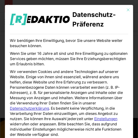
Mit die
Datenschutz-
Menü
S
Präferenz
Wir benötigen Ihre Einwilligung, bevor Sie unsere Website weiter
Start
/
Medizin
besuchen können.
Wenn Sie unter 16 Jahre alt sind und Ihre Einwilligung zu optionalen
Medizin
Services geben möchten, müssen Sie Ihre Erziehungsberechtigten
um Erlaubnis bitten.
Effektives
Wir verwenden Cookies und andere Technologien auf unserer
Website. Einige von ihnen sind essenziell, während andere uns
Ganzkörpertraining an der
helfen, diese Website und Ihre Erfahrung zu verbessern.
Personenbezogene Daten können verarbeitet werden (z. B. IP-
Stange
Adressen), z. B. für personalisierte Anzeigen und Inhalte oder die
Messung von Anzeigen und Inhalten.
Weitere Informationen über
die Verwendung Ihrer Daten finden Sie in unserer
MediTipps
11.03.2019
0
1
2 Minuten gelesen
Datenschutzerklärung
.
Es besteht keine Verpflichtung, in die
Verarbeitung Ihrer Daten einzuwilligen, um dieses Angebot zu
nutzen.
Sie können Ihre Auswahl jederzeit unter
Einstellungen
widerrufen oder anpassen.
Bitte beachten Sie, dass aufgrund
individueller Einstellungen möglicherweise nicht alle Funktionen
der Website verfügbar sind.