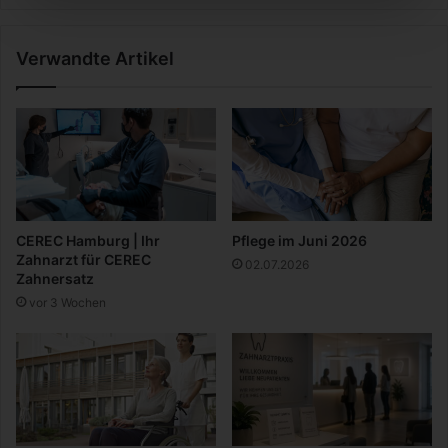
Z
h
w
u
Verwandte Artikel
i
t
s
z
c
f
h
ü
e
r
n
I
f
h
a
r
z
A
CEREC Hamburg | Ihr
Pflege im Juni 2026
i
u
Zahnarzt für CEREC
02.07.2026
t
t
Zahnersatz
o
vor 3 Wochen