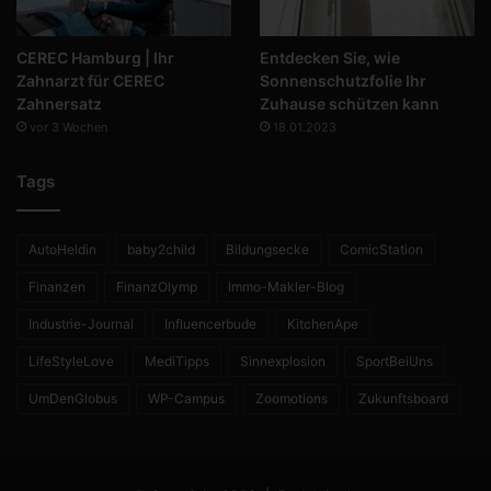
CEREC Hamburg | Ihr
Entdecken Sie, wie
Zahnarzt für CEREC
Sonnenschutzfolie Ihr
Zahnersatz
Zuhause schützen kann
vor 3 Wochen
18.01.2023
Tags
AutoHeldin
baby2child
Bildungsecke
ComicStation
Finanzen
FinanzOlymp
Immo-Makler-Blog
Industrie-Journal
Influencerbude
KitchenApe
LifeStyleLove
MediTipps
Sinnexplosion
SportBeiUns
UmDenGlobus
WP-Campus
Zoomotions
Zukunftsboard