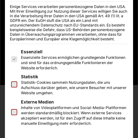
Einige Services verarbeiten personenbezogene Daten in den USA.
Mit Ihrer Einwilligung zur Nutzung dieser Services willigen Sie auch
in die Verarbeitung Ihrer Daten in den USA gemäß Art. 49 (1) lit. a
GDPR ein. Der EuGH stuft die USA als ein Land mit
unzureichendem Datenschutz nach EU-Standards ein. Es besteht
beispielsweise die Gefahr, dass US-Behörden personenbezogene
Daten in Überwachungsprogrammen verarbeiten, ohne dass für
Europäerinnen und Europäer eine Klagemöglichkeit besteht.
Es folgt eine Liste der Service-Gruppen, für die eine Einwilligung
Essenziell
Essenzielle Services ermöglichen grundlegende Funktionen
und sind für das ordnungsgemäße Funktionieren der
Website erforderlich.
Statistik
Statistik-Cookies sammeln Nutzungsdaten, die uns
Aufschluss darüber geben, wie unsere Besucher mit unserer
Website umgehen.
[youtube]https://www.youtube.com/watch?
Externe Medien
v=leMLiJIHYdM[/youtube]
Inhalte von Videoplattformen und Social-Media-Plattformen
werden standardmäßig blockiert. Wenn externe Services
Den dritten Teil unserer Reihe „Hunde aus Film und
akzeptiert werden, ist für den Zugriff auf diese Inhalte keine
manuelle Einwilligung mehr erforderlich.
Fernsehen“ widmen wir dem Zeichentrickhund Knecht
Ruprecht aus der Erfolgsserie Die Simpsons. Den Namen