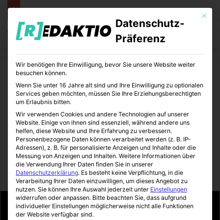
Mit die
Datenschutz-
Menü
S
Präferenz
Wir benötigen Ihre Einwilligung, bevor Sie unsere Website weiter
Start
/
Tiere
/
Alles für den Hund
besuchen können.
Wenn Sie unter 16 Jahre alt sind und Ihre Einwilligung zu optionalen
Alles für den Hund
Tiere
Services geben möchten, müssen Sie Ihre Erziehungsberechtigten
um Erlaubnis bitten.
Hunde aus Film und
Wir verwenden Cookies und andere Technologien auf unserer
Website. Einige von ihnen sind essenziell, während andere uns
Fernsehen Teil 3: Knecht
helfen, diese Website und Ihre Erfahrung zu verbessern.
Personenbezogene Daten können verarbeitet werden (z. B. IP-
Adressen), z. B. für personalisierte Anzeigen und Inhalte oder die
Ruprecht
Messung von Anzeigen und Inhalten.
Weitere Informationen über
die Verwendung Ihrer Daten finden Sie in unserer
Datenschutzerklärung
.
Es besteht keine Verpflichtung, in die
Zoomotions
28.04.2014
0
17
1 Minute Lesezeit
Verarbeitung Ihrer Daten einzuwilligen, um dieses Angebot zu
nutzen.
Sie können Ihre Auswahl jederzeit unter
Einstellungen
widerrufen oder anpassen.
Bitte beachten Sie, dass aufgrund
individueller Einstellungen möglicherweise nicht alle Funktionen
der Website verfügbar sind.