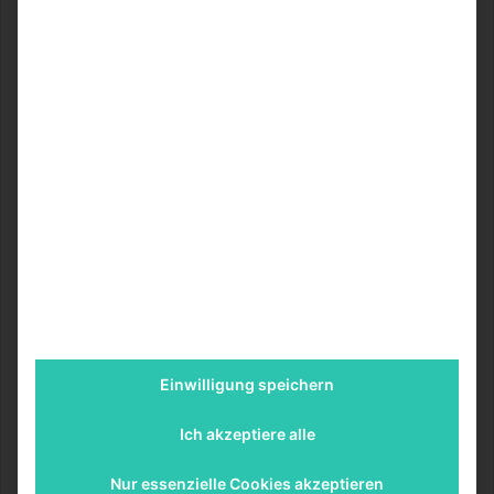
Gadgets
Redaktio
27.04.2022
0
9
Travel Make-up – Deine Packliste für
Make-up und Pflege
Es steht mal wieder eine Reise an, egal ob lang oder kurz, mit
dem richtigen Pflegeprodukten überstehst du jede Strecke…
Weiterlesen &raquo;
Einwilligung speichern
Ich akzeptiere alle
Nur essenzielle Cookies akzeptieren