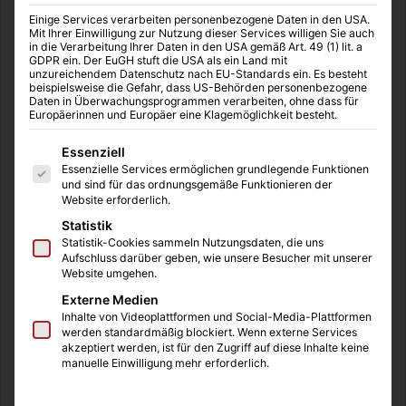
Einige Services verarbeiten personenbezogene Daten in den USA.
Mit Ihrer Einwilligung zur Nutzung dieser Services willigen Sie auch
in die Verarbeitung Ihrer Daten in den USA gemäß Art. 49 (1) lit. a
Europa
GDPR ein. Der EuGH stuft die USA als ein Land mit
unzureichendem Datenschutz nach EU-Standards ein. Es besteht
beispielsweise die Gefahr, dass US-Behörden personenbezogene
Redaktio
29.04.2023
0
16
Daten in Überwachungsprogrammen verarbeiten, ohne dass für
Günstige Wrestling-Reise zur AEW nach
Europäerinnen und Europäer eine Klagemöglichkeit besteht.
London
Es folgt eine Liste der Service-Gruppen, für die eine Einwilligung
Essenziell
Essenzielle Services ermöglichen grundlegende Funktionen
Am 27. August 2023 gastiert die AEW mit dem Event „AEW: All
und sind für das ordnungsgemäße Funktionieren der
in London im Wembley Stadion“ in Europa und…
Website erforderlich.
Statistik
Weiterlesen &raquo;
Statistik-Cookies sammeln Nutzungsdaten, die uns
Aufschluss darüber geben, wie unsere Besucher mit unserer
Website umgehen.
Externe Medien
Inhalte von Videoplattformen und Social-Media-Plattformen
werden standardmäßig blockiert. Wenn externe Services
akzeptiert werden, ist für den Zugriff auf diese Inhalte keine
manuelle Einwilligung mehr erforderlich.