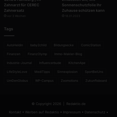
Zahnarzt für CEREC
Sonnenschutzfolie Ihr
Zahnersatz
Zuhause schützen kann
vor 3 Wochen
18.01.2023
Tags
AutoHeldin
baby2child
Bildungsecke
ComicStation
Finanzen
FinanzOlymp
Immo-Makler-Blog
Industrie-Journal
Influencerbude
KitchenApe
LifeStyleLove
MediTipps
Sinnexplosion
SportBeiUns
UmDenGlobus
WP-Campus
Zoomotions
Zukunftsboard
© Copyright 2026 |
Redaktio.de
Kontakt
•
Werben auf Redaktio
•
Impressum
•
Datenschutz
•