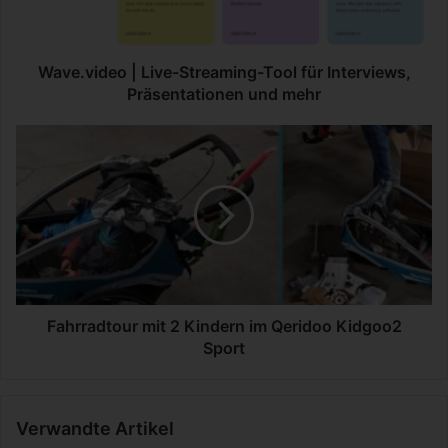
i
d
e
o
Wave.video | Live-Streaming-Tool für Interviews,
|
Präsentationen und mehr
L
i
F
v
a
e
h
-
r
S
r
t
a
r
d
e
t
a
o
m
u
Fahrradtour mit 2 Kindern im Qeridoo Kidgoo2
i
r
Sport
n
m
g
i
-
t
Verwandte Artikel
T
2
o