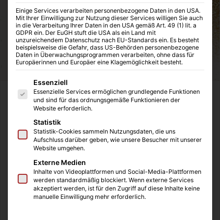
Einige Services verarbeiten personenbezogene Daten in den USA.
Mit Ihrer Einwilligung zur Nutzung dieser Services willigen Sie auch
in die Verarbeitung Ihrer Daten in den USA gemäß Art. 49 (1) lit. a
GDPR ein. Der EuGH stuft die USA als ein Land mit
unzureichendem Datenschutz nach EU-Standards ein. Es besteht
beispielsweise die Gefahr, dass US-Behörden personenbezogene
Daten in Überwachungsprogrammen verarbeiten, ohne dass für
Europäerinnen und Europäer eine Klagemöglichkeit besteht.
Es folgt eine Liste der Service-Gruppen, für die eine Einwilligung
Essenziell
Essenzielle Services ermöglichen grundlegende Funktionen
Durch meine beste Freundin bin ich neulich auf den
LYX
und sind für das ordnungsgemäße Funktionieren der
Website erforderlich.
Verlag
und somit auch auf die einmalige Autorin
Mona
Kasten
gestoßen. Gleich am nächsten Tag bin ich voller
Statistik
Statistik-Cookies sammeln Nutzungsdaten, die uns
Euphorie in die nächstgelegene Buchhandlung gegangen
Aufschluss darüber geben, wie unsere Besucher mit unserer
und habe mir „Save me“, den ersten Teil der Maxtan-Hall-
Website umgehen.
Reihe, gekauft. Romantiker:innen und Dramapeople gut
Externe Medien
aufgepasst! In dieser dreiteiligen Buchreihe geht es um
Inhalte von Videoplattformen und Social-Media-Plattformen
werden standardmäßig blockiert. Wenn externe Services
die einzigartige Liebesgeschichte von Ruby Bell und
akzeptiert werden, ist für den Zugriff auf diese Inhalte keine
James Beaufort.
manuelle Einwilligung mehr erforderlich.