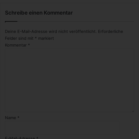
n
2
t
S
Schreibe einen Kommentar
a
p
t
o
i
r
Deine E-Mail-Adresse wird nicht veröffentlicht.
Erforderliche
o
t
Felder sind mit
*
markiert
n
Kommentar
*
e
n
u
n
d
m
e
h
r
Name
*
E-Mail-Adresse
*