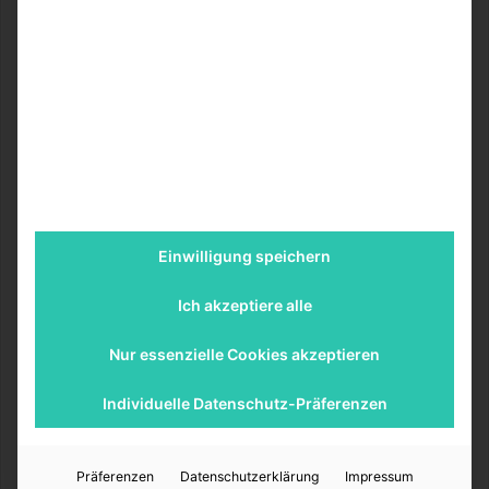
Nutze vielmehr knifflige Situationen, um an ihnen zu
wachsen. Diese Weitsicht ist gerade in jungen Jahren
noch nicht sonderlich stark ausgeprägt, das ist aber auch
gar nicht schlimm. Wichtig ist nur, dass man hinter sich
und seinen Taten steht, sich selbst reflektiert, so wie es
eben Ruby und James versuchen. Oder James Schwester
Lydia oder Amber, die Schwester von Ruby.
Die dreiteilige Maxtan-Hall-Reihe von Mona Kasten ist
Einwilligung speichern
bereits komplett in Deutschland erschien und
kann hier
bei Amazon
gekauft werden.
Ich akzeptiere alle
Rubys Situation zeigt zudem, was es bedeuten kann, zum
Nur essenzielle Cookies akzeptieren
falschen Moment am falschen Ort zu sein. Was sagt Ihr,
Individuelle Datenschutz-Präferenzen
war es bloß ein reiner Zufall oder doch Schicksal, dass
Ruby und James sich auf diese besondere Weise näher
kennengelernt haben? Glaubt ihr, dass Menschen
Präferenzen
Datenschutzerklärung
Impressum
füreinander bestimmt sind?