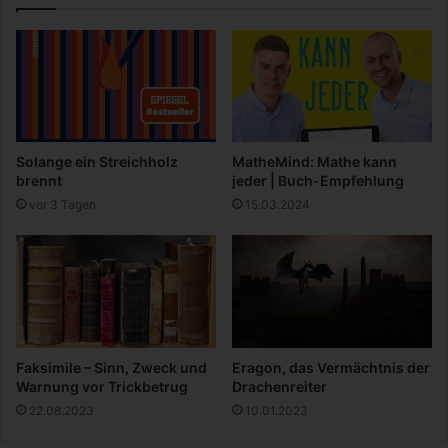
K
o
i
l
n
f
d
ü
e
r
r
I
n
n
i
Solange ein Streichholz
MatheMind: Mathe kann
t
m
brennt
jeder | Buch-Empfehlung
e
Q
vor 3 Tagen
15.03.2024
r
e
v
r
i
i
e
d
w
o
s
o
,
K
P
i
Faksimile – Sinn, Zweck und
Eragon, das Vermächtnis der
r
d
Warnung vor Trickbetrug
Drachenreiter
ä
g
22.08.2023
10.01.2023
s
o
e
o