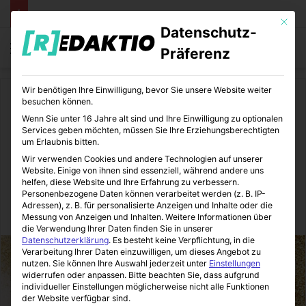
Mit die
Datenschutz-
Menü
S
Präferenz
Wir benötigen Ihre Einwilligung, bevor Sie unsere Website weiter
Start
/
Bücher
besuchen können.
Wenn Sie unter 16 Jahre alt sind und Ihre Einwilligung zu optionalen
Bücher
Services geben möchten, müssen Sie Ihre Erziehungsberechtigten
um Erlaubnis bitten.
Mona Kasten – „Save me“
Wir verwenden Cookies und andere Technologien auf unserer
Website. Einige von ihnen sind essenziell, während andere uns
(Band 1)
helfen, diese Website und Ihre Erfahrung zu verbessern.
Personenbezogene Daten können verarbeitet werden (z. B. IP-
Adressen), z. B. für personalisierte Anzeigen und Inhalte oder die
BildungsEcke
26.04.2022
0
11
3 Minuten gelesen
Messung von Anzeigen und Inhalten.
Weitere Informationen über
die Verwendung Ihrer Daten finden Sie in unserer
Datenschutzerklärung
.
Es besteht keine Verpflichtung, in die
Verarbeitung Ihrer Daten einzuwilligen, um dieses Angebot zu
nutzen.
Sie können Ihre Auswahl jederzeit unter
Einstellungen
widerrufen oder anpassen.
Bitte beachten Sie, dass aufgrund
individueller Einstellungen möglicherweise nicht alle Funktionen
der Website verfügbar sind.