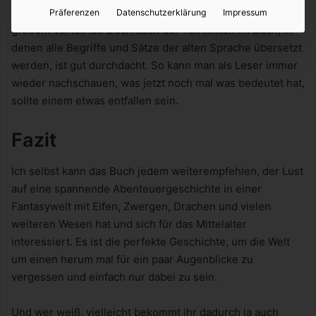
ausgesprochen werden kann, was auch beim Vorlesen von
Präferenzen
Datenschutzerklärung
Impressum
großem Vorteil ist. Doch auch der Teil hinten im Buch, in
denen alle Begriffe und Sätze der alten Sprache übersetzt
werden, ist gut durchdacht. So kann man als Leser immer
wieder nachschauen, was jetzt noch mal was bedeutet hat,
sollte einem etwas entfallen sein.
Fazit
Ich selbst kann das Buch jedem weiterempfehlen, der Lust
auf eine spannende Abenteuergeschichte in einer
Fantasywelt mit Elfen, Zwergen, Drachen und vielen
weiteren Wesen hat und sich für das Mittelalter
interessiert. Es ist die perfekte Geschichte, um die Welt
um einen herum mal für ein paar Augenblicke zu
vergessen und einfach nur dabei zu sein.
Und wer weiß, vielleicht bekommt ihr dadurch ja auch