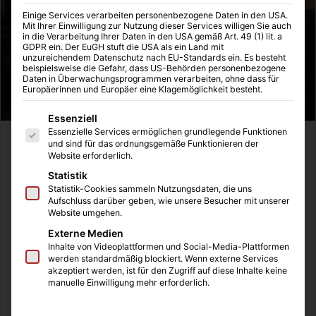
Einige Services verarbeiten personenbezogene Daten in den USA.
Mit Ihrer Einwilligung zur Nutzung dieser Services willigen Sie auch
in die Verarbeitung Ihrer Daten in den USA gemäß Art. 49 (1) lit. a
GDPR ein. Der EuGH stuft die USA als ein Land mit
unzureichendem Datenschutz nach EU-Standards ein. Es besteht
beispielsweise die Gefahr, dass US-Behörden personenbezogene
Daten in Überwachungsprogrammen verarbeiten, ohne dass für
Europäerinnen und Europäer eine Klagemöglichkeit besteht.
Es folgt eine Liste der Service-Gruppen, für die eine Einwilligung
Essenziell
Essenzielle Services ermöglichen grundlegende Funktionen
Als ich das erste Mal von dem Buch Christopher Paolini-
und sind für das ordnungsgemäße Funktionieren der
Website erforderlich.
Eragon, das Vermächtnis der Drachenreiter hörte, konnte
Statistik
ich noch nicht wirklich etwas damit anfangen. Doch als ich
Statistik-Cookies sammeln Nutzungsdaten, die uns
dann mit dem Lesen anfing, eröffnete sich mir eine neue
Aufschluss darüber geben, wie unsere Besucher mit unserer
Welt voller Magie, mit vielen aufregenden Abenteuern, die
Website umgehen.
mich die vielen Hundert Seiten rasch durchlesen ließen.
Externe Medien
Inhalte von Videoplattformen und Social-Media-Plattformen
werden standardmäßig blockiert. Wenn externe Services
Dabei hat mich die Eragon-Saga stehts aufs neue
akzeptiert werden, ist für den Zugriff auf diese Inhalte keine
manuelle Einwilligung mehr erforderlich.
begeistert und ich konnte es immer, wenn ich das Buch
mal aus der Hand legen musste, kaum erwarten, den Weg