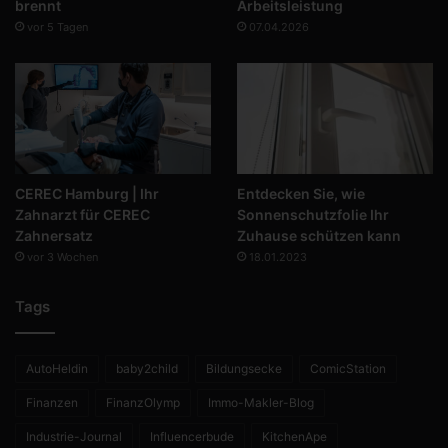
brennt
Arbeitsleistung
vor 5 Tagen
07.04.2026
CEREC Hamburg | Ihr
Entdecken Sie, wie
Zahnarzt für CEREC
Sonnenschutzfolie Ihr
Zahnersatz
Zuhause schützen kann
vor 3 Wochen
18.01.2023
Tags
AutoHeldin
baby2child
Bildungsecke
ComicStation
Finanzen
FinanzOlymp
Immo-Makler-Blog
Industrie-Journal
Influencerbude
KitchenApe