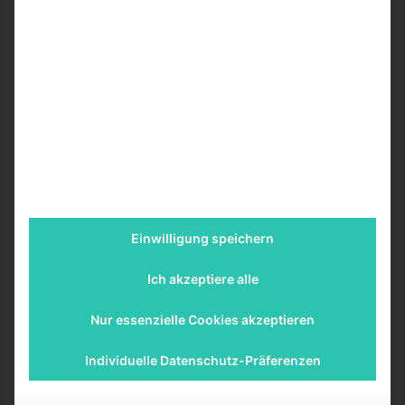
gefragt, wo sie jetzt sind oder woher ich den Namen der
ein oder anderen Stadt kenne, wo die Protagonisten
hinreisen.
Dabei hat mir die Karte am Anfang im Buch immer sehr
geholfen, da ich Dank ihrer Hilfe immer fleißig
mitverfolgen konnte, wo die Charaktere jetzt herkamen,
momentan sind und wo sie als Nächstes hinwollen. Zudem
ist die tolle Gestaltung der Karte auch nicht außer Acht zu
lassen, wodurch man sich die umliegenden Berge und die
Einwilligung speichern
weiten Entfernungen zusätzlich zu den tollen und
bildlichen Beschreibungen in den Kapiteln noch besser
Ich akzeptiere alle
vorstellen kann.
Nur essenzielle Cookies akzeptieren
Auch die Aussprache mancher Wörter und Namen, welche
im hinteren Teil des Buches beschrieben sind, finde ich
Individuelle Datenschutz-Präferenzen
sehr gut, da es viele fremdartige Begriffe gibt, dessen
wirklicher Name so ohne viel Aufwand richtig