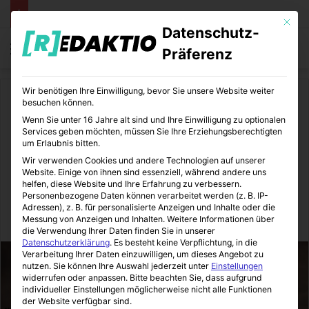
Mit die
Datenschutz-
Menü
S
Präferenz
Wir benötigen Ihre Einwilligung, bevor Sie unsere Website weiter
Start
/
Bücher
besuchen können.
Wenn Sie unter 16 Jahre alt sind und Ihre Einwilligung zu optionalen
Bücher
Unterhaltung
Services geben möchten, müssen Sie Ihre Erziehungsberechtigten
um Erlaubnis bitten.
Eragon, das Vermächtnis der
Wir verwenden Cookies und andere Technologien auf unserer
Website. Einige von ihnen sind essenziell, während andere uns
Drachenreiter
helfen, diese Website und Ihre Erfahrung zu verbessern.
Personenbezogene Daten können verarbeitet werden (z. B. IP-
Adressen), z. B. für personalisierte Anzeigen und Inhalte oder die
Messung von Anzeigen und Inhalten.
Weitere Informationen über
Sinnexplosion
10.01.2023
0
8
4 Minuten gelesen
die Verwendung Ihrer Daten finden Sie in unserer
Datenschutzerklärung
.
Es besteht keine Verpflichtung, in die
Verarbeitung Ihrer Daten einzuwilligen, um dieses Angebot zu
nutzen.
Sie können Ihre Auswahl jederzeit unter
Einstellungen
widerrufen oder anpassen.
Bitte beachten Sie, dass aufgrund
individueller Einstellungen möglicherweise nicht alle Funktionen
der Website verfügbar sind.