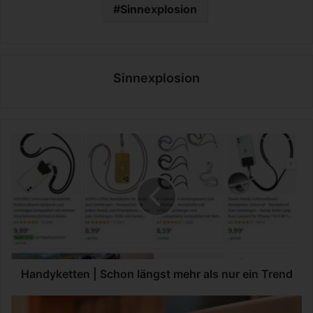
Sinnexplosion
Sinnexplosion
H
a
n
d
y
k
e
t
t
e
Handyketten | Schon längst mehr als nur ein Trend
n
|
D