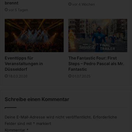
brennt
vor 4 Wochen
i
r
vor 5 Tagen
n
S
T
u
r
c
e
h
n
e
d
b
i
s
Eventtipps für
The Fantastic Four: First
z
Veranstaltungen in
Steps – Pedro Pascal als Mr.
u
Düsseldorf
Fantastic
m
18.03.2026
01.07.2025
K
a
u
Schreibe einen Kommentar
f
Deine E-Mail-Adresse wird nicht veröffentlicht.
Erforderliche
Felder sind mit
*
markiert
Kommentar
*