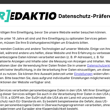
Datenschutz-Präfer
nötigen Ihre Einwilligung, bevor Sie unsere Website weiter besuchen können.
e unter 16 Jahre alt sind und Ihre Einwilligung zu optionalen Services geben
n, müssen Sie Ihre Erziehungsberechtigten um Erlaubnis bitten.
rwenden Cookies und andere Technologien auf unserer Website. Einige von ihn
CHER
BILDUNG
KUNST
iell, während andere uns helfen, diese Website und Ihre Erfahrung zu verbesse
enbezogene Daten können verarbeitet werden (z. B. IP-Adressen), z. B. für
alisierte Anzeigen und Inhalte oder die Messung von Anzeigen und Inhalten.
We
ationen über die Verwendung Ihrer Daten finden Sie in unserer
Datenschutzerk
eht keine Verpflichtung, in die Verarbeitung Ihrer Daten einzuwilligen, um diese
t zu nutzen.
Sie können Ihre Auswahl jederzeit unter
Einstellungen
widerrufen 
en.
Bitte beachten Sie, dass aufgrund individueller Einstellungen möglicherwei
unktionen der Website verfügbar sind.
 Services verarbeiten personenbezogene Daten in den USA. Mit Ihrer Einwilligu
g dieser Services willigen Sie auch in die Verarbeitung Ihrer Daten in den US
 (1) lit. a GDPR ein. Der EuGH stuft die USA als ein Land mit unzureichendem
chutz nach EU-Standards ein. Es besteht beispielsweise die Gefahr, dass US-
en personenbezogene Daten in Überwachungsprogrammen verarbeiten, ohne
ropäerinnen und Europäer eine Klagemöglichkeit besteht.