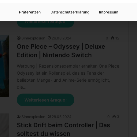
haben darauf hingefiebert. Die Jackbox Games
begeistern…
Präferenzen
Datenschutzerklärung
Impressum
Weiterlesen &raquo;
Sinnexplosion
26.08.2024
0
12
One Piece – Odyssey | Deluxe
Edition | Nintendo Switch
Werbung | Rezensionsexemplar erhalten One Piece
Odyssey ist ein Rollenspiel, das es Fans der
beliebten Manga- und Anime-Serie ermöglicht,
die…
Weiterlesen &raquo;
Sinnexplosion
28.05.2024
0
3
Stick Drift beim Controller | Das
solltest du wissen