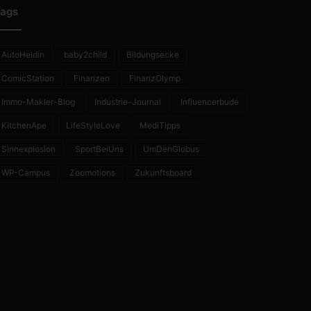
ags
AutoHeldin
baby2child
Bildungsecke
ComicStation
Finanzen
FinanzOlymp
Immo-Makler-Blog
Industrie-Journal
Influencerbude
KitchenApe
LifeStyleLove
MediTipps
Sinnexplosion
SportBeiUns
UmDenGlobus
WP-Campus
Zoomotions
Zukunftsboard