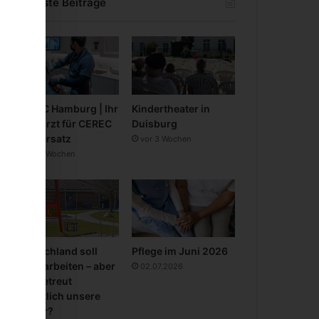
Neueste Beiträge
CEREC Hamburg | Ihr
Kindertheater in
Zahnarzt für CEREC
Duisburg
Zahnersatz
vor 3 Wochen
vor 3 Wochen
Deutschland soll
Pflege im Juni 2026
mehr arbeiten – aber
02.07.2026
wer betreut
eigentlich unsere
Kinder?