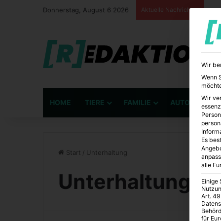
Donnerstag, August 6 2026
Aktuelle Nachrichten
Wir be
Wenn Si
möchte
Wir ve
HOME
TIERE
FAMILIE
AUTO
BÜ
essenz
Person
person
Inform
Es best
Angebo
Start
/
Unterhaltung
anpass
alle F
Unterhaltung
Einige
Nutzun
Art. 49
Datens
Behörd
für Eu