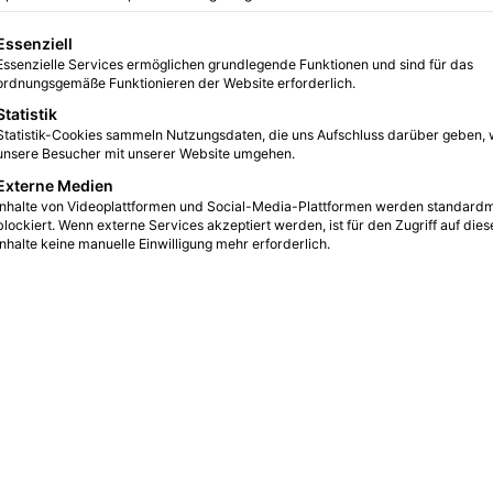
Redaktio
vor 3 Wochen
0
51
gt eine Liste der Service-Gruppen, für die eine Einwilligung erteilt we
Essenziell
Kindertheater in Duisburg
Essenzielle Services ermöglichen grundlegende Funktionen und sind für das
ordnungsgemäße Funktionieren der Website erforderlich.
Die Stadt Duisburg hat immer wieder mit
Statistik
Vorurteilen zu kämpfen und umso trauriger ist es
Statistik-Cookies sammeln Nutzungsdaten, die uns Aufschluss darüber geben, 
dann, wenn leidenschaftlich Programmpunkte
unsere Besucher mit unserer Website umgehen.
auf…
Externe Medien
Inhalte von Videoplattformen und Social-Media-Plattformen werden standard
Weiterlesen &raquo;
blockiert. Wenn externe Services akzeptiert werden, ist für den Zugriff auf dies
Inhalte keine manuelle Einwilligung mehr erforderlich.
Redaktio
17.06.2026
43
Tipps & Tricks für Pokémon
Champions
Als Pokémon Champions im Frühjahr 2026
erschienen ist, war für mich schnell klar: Dieses
Spiel wird deutlich mehr als nur…
Weiterlesen &raquo;