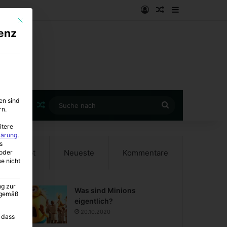
Anmelden
Zufälliger Artike
Sidebar
Mit diesem Button wird der Dialog geschlossen. Seine Funktionalität ist i
enz
en sind
Zufälliger Artikel
Suche
rn.
nach
itere
lärung
.
s
Beliebt
Neueste
Kommentare
oder
se nicht
ng zur
Was sind Minions
A gemäß
eigentlich?
20.10.2020
 dass