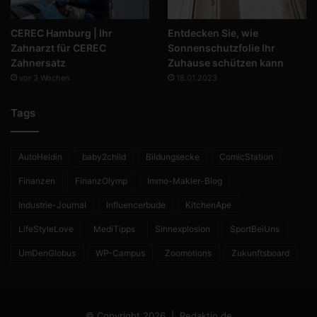
CEREC Hamburg | Ihr
Entdecken Sie, wie
Zahnarzt für CEREC
Sonnenschutzfolie Ihr
Zahnersatz
Zuhause schützen kann
vor 3 Wochen
18.01.2023
Tags
AutoHeldin
baby2child
Bildungsecke
ComicStation
Finanzen
FinanzOlymp
Immo-Makler-Blog
Industrie-Journal
Influencerbude
KitchenApe
LifeStyleLove
MediTipps
Sinnexplosion
SportBeiUns
UmDenGlobus
WP-Campus
Zoomotions
Zukunftsboard
© Copyright 2026 |
Redaktio.de