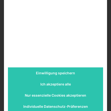
verdammten Herzen auf einem Silbertablett, verpackt in
diesem Genre. Man weiß nur nie, ob die Leute davon
berührt oder abgestoßen sein werden.“
Wer ist noch dabei?
Auch Paul Walter Hauser ist im Cast – allerdings in einer
bislang geheim gehaltenen Rolle. Ebenso rätselhaft bleibt
John Malkovich: Ursprünglich als Teil des Projekts
gehandelt, wird er inzwischen nicht mehr offiziell genannt.
Ob Marvel hier gezielt Spoiler vermeiden will oder ob sich
etwas hinter den Kulissen geändert hat? Die
Einwilligung speichern
Gerüchteküche brodelt.
Ich akzeptiere alle
Was ist mit Doctor Doom?
Nur essenzielle Cookies akzeptieren
In bisherigen
Fantastic Four
-Verfilmungen (2005, 2015)
war Doctor Doom der zentrale Gegenspieler. Ob er auch in
Individuelle Datenschutz-Präferenzen