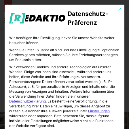
Mit die
Datenschutz-
Menü
S
Präferenz
Wir benötigen Ihre Einwilligung, bevor Sie unsere Website weiter
Start
/
Unterhaltung
/
Film und TV
besuchen können.
Wenn Sie unter 16 Jahre alt sind und Ihre Einwilligung zu optionalen
Film und TV
Unterhaltung
Services geben möchten, müssen Sie Ihre Erziehungsberechtigten
um Erlaubnis bitten.
The Fantastic Four: First
Wir verwenden Cookies und andere Technologien auf unserer
Website. Einige von ihnen sind essenziell, während andere uns
Steps – Pedro Pascal als Mr.
helfen, diese Website und Ihre Erfahrung zu verbessern.
Personenbezogene Daten können verarbeitet werden (z. B. IP-
Adressen), z. B. für personalisierte Anzeigen und Inhalte oder die
Fantastic
Messung von Anzeigen und Inhalten.
Weitere Informationen über
die Verwendung Ihrer Daten finden Sie in unserer
Datenschutzerklärung
.
Es besteht keine Verpflichtung, in die
Sinnexplosion
01.07.2025
0
5
2 Minuten gelesen
Verarbeitung Ihrer Daten einzuwilligen, um dieses Angebot zu
nutzen.
Sie können Ihre Auswahl jederzeit unter
Einstellungen
widerrufen oder anpassen.
Bitte beachten Sie, dass aufgrund
individueller Einstellungen möglicherweise nicht alle Funktionen
der Website verfügbar sind.