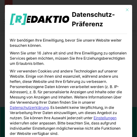
Mit die
Datenschutz-
Menü
S
Präferenz
Wir benötigen Ihre Einwilligung, bevor Sie unsere Website weiter
Start
/
Lifestyle
/
Beauty
besuchen können.
Wenn Sie unter 16 Jahre alt sind und Ihre Einwilligung zu optionalen
Beauty
Lifestyle
Services geben möchten, müssen Sie Ihre Erziehungsberechtigten
um Erlaubnis bitten.
Beauty- & Pflege-Produkte
Wir verwenden Cookies und andere Technologien auf unserer
Website. Einige von ihnen sind essenziell, während andere uns
aus der Apotheke
helfen, diese Website und Ihre Erfahrung zu verbessern.
Personenbezogene Daten können verarbeitet werden (z. B. IP-
Adressen), z. B. für personalisierte Anzeigen und Inhalte oder die
Messung von Anzeigen und Inhalten.
Weitere Informationen über
LifeStyleLove
01.10.2019
0
3
2 Minuten gelesen
die Verwendung Ihrer Daten finden Sie in unserer
Datenschutzerklärung
.
Es besteht keine Verpflichtung, in die
Verarbeitung Ihrer Daten einzuwilligen, um dieses Angebot zu
nutzen.
Sie können Ihre Auswahl jederzeit unter
Einstellungen
widerrufen oder anpassen.
Bitte beachten Sie, dass aufgrund
individueller Einstellungen möglicherweise nicht alle Funktionen
der Website verfügbar sind.