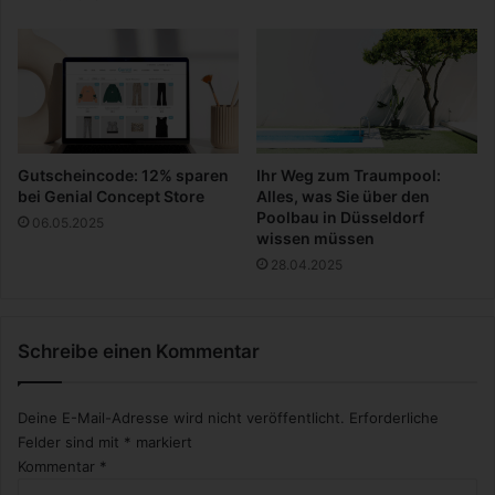
m
I
n
t
e
r
n
e
Gutscheincode: 12% sparen
Ihr Weg zum Traumpool:
t
bei Genial Concept Store
Alles, was Sie über den
Poolbau in Düsseldorf
06.05.2025
wissen müssen
28.04.2025
Schreibe einen Kommentar
Deine E-Mail-Adresse wird nicht veröffentlicht.
Erforderliche
Felder sind mit
*
markiert
Kommentar
*