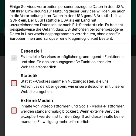
Einige Services verarbeiten personenbezogene Daten in den USA.
Mit Ihrer Einwilligung zur Nutzung dieser Services willigen Sie auch
in die Verarbeitung Ihrer Daten in den USA gemäß Art. 49 (1) lit. a
GDPR ein. Der EuGH stuft die USA als ein Land mit
unzureichendem Datenschutz nach EU-Standards ein. Es besteht
beispielsweise die Gefahr, dass US-Behörden personenbezogene
Daten in Überwachungsprogrammen verarbeiten, ohne dass für
Europäerinnen und Europäer eine Klagemöglichkeit besteht.
Es folgt eine Liste der Service-Gruppen, für die eine Einwilligung
Essenziell
Essenzielle Services ermöglichen grundlegende Funktionen
und sind für das ordnungsgemäße Funktionieren der
Immer wieder werde ich gefragt, wo ich meine
Website erforderlich.
Pflegeprodukte und Beauty-Produkte kaufe und heute will
Statistik
ich über dieses Thema aufklären, denn natürlich beziehe
Statistik-Cookies sammeln Nutzungsdaten, die uns
Aufschluss darüber geben, wie unsere Besucher mit unserer
ich meine Produkte aus verschiedenen Quellen, doch
Website umgehen.
gerade die Apotheke ist leider in den letzten Jahren
Externe Medien
gegenüber den stationären Drogeriemärkten ein wenig in
Inhalte von Videoplattformen und Social-Media-Plattformen
Vergessenheit geraten. Gerade bei der Pflege meiner
werden standardmäßig blockiert. Wenn externe Services
akzeptiert werden, ist für den Zugriff auf diese Inhalte keine
Haut vertraue ich viel auf individuelle und fachmännische
manuelle Einwilligung mehr erforderlich.
Beratung, die ich in Apotheken und Parfümerien
bekomme, doch häufig nicht in den bekannten Ketten der