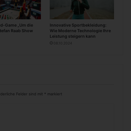
p
a
k
e
rd-Game „Um die
Innovative Sportbekleidung:
t
Stefan Raab Show
Wie Moderne Technologie Ihre
Leistung steigern kann
08.10.2024
rderliche Felder sind mit
*
markiert