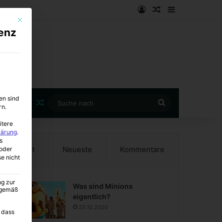
Anmelden
Zufälliger Artike
Sidebar
Mit diesem Button wird der Dialog geschlossen. Seine Funktionalität ist i
enz
en sind
Zufälliger Artikel
Suche
rn.
nach
itere
lärung
.
s
Beliebt
Neueste
Kommentare
oder
se nicht
ng zur
Was sind Minions
A gemäß
eigentlich?
20.10.2020
 dass