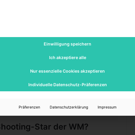
bschied zum Ende der Saison 2012/13 für beide Seiten
a Mönchengladbach (leihweise bis 2015) endlich sein
 seinem Ex-Club hängt und sogar eine Dauerkarte für
Saison verpasste der 1,89m große Abräumer, aufgrund
 im deutschen Oberhaus und avancierte schnell zum
 Leistung stand die Borussia am Ende auf Platz 6 und
Einwilligung speichern
Ich akzeptiere alle
Standard
. Um auf den eigentlichen Inhalt zuzugreifen,
Nur essenzielle Cookies akzeptieren
ten Sie, dass dabei Daten an Drittanbieter weitergegeben
werden.
Individuelle Datenschutz-Präferenzen
lt entsperren
Präferenzen
Datenschutzerklärung
Impressum
e Informationen
Shooting-Star der WM?