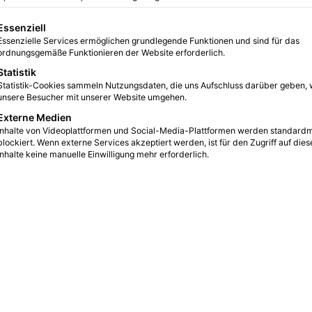
0
22
1 Minute Lesezeit
gt eine Liste der Service-Gruppen, für die eine Einwilligung erteilt we
Essenziell
Essenzielle Services ermöglichen grundlegende Funktionen und sind für das
ordnungsgemäße Funktionieren der Website erforderlich.
Statistik
Statistik-Cookies sammeln Nutzungsdaten, die uns Aufschluss darüber geben, 
unsere Besucher mit unserer Website umgehen.
Externe Medien
Inhalte von Videoplattformen und Social-Media-Plattformen werden standard
blockiert. Wenn externe Services akzeptiert werden, ist für den Zugriff auf dies
Inhalte keine manuelle Einwilligung mehr erforderlich.