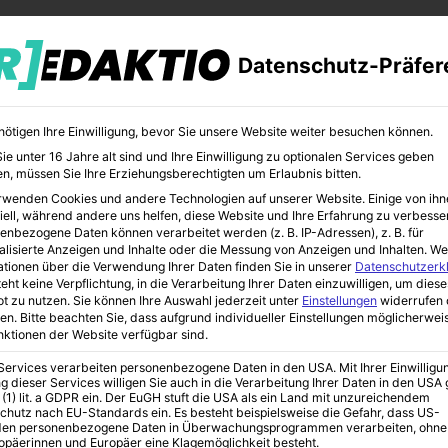
Datenschutz-Präfer
nötigen Ihre Einwilligung, bevor Sie unsere Website weiter besuchen können.
e unter 16 Jahre alt sind und Ihre Einwilligung zu optionalen Services geben
n, müssen Sie Ihre Erziehungsberechtigten um Erlaubnis bitten.
rwenden Cookies und andere Technologien auf unserer Website. Einige von ihn
CHER
BILDUNG
KUNST
iell, während andere uns helfen, diese Website und Ihre Erfahrung zu verbesse
enbezogene Daten können verarbeitet werden (z. B. IP-Adressen), z. B. für
alisierte Anzeigen und Inhalte oder die Messung von Anzeigen und Inhalten.
We
ationen über die Verwendung Ihrer Daten finden Sie in unserer
Datenschutzerk
eht keine Verpflichtung, in die Verarbeitung Ihrer Daten einzuwilligen, um diese
t zu nutzen.
Sie können Ihre Auswahl jederzeit unter
Einstellungen
widerrufen 
ramer?
en.
Bitte beachten Sie, dass aufgrund individueller Einstellungen möglicherwei
unktionen der Website verfügbar sind.
 Services verarbeiten personenbezogene Daten in den USA. Mit Ihrer Einwilligu
g dieser Services willigen Sie auch in die Verarbeitung Ihrer Daten in den US
Christoph Kramer?
 (1) lit. a GDPR ein. Der EuGH stuft die USA als ein Land mit unzureichendem
chutz nach EU-Standards ein. Es besteht beispielsweise die Gefahr, dass US-
en personenbezogene Daten in Überwachungsprogrammen verarbeiten, ohne
ropäerinnen und Europäer eine Klagemöglichkeit besteht.