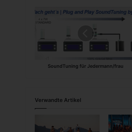
S
o
u
n
d
T
u
n
i
n
SoundTuning für Jedermann/frau
g
f
ü
r
J
Verwandte Artikel
e
d
e
r
m