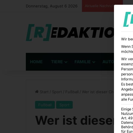
Donnerstag, August 6 2026
Aktuelle Nachrichten
Wir be
Wenn Si
möchte
Wir ve
HOME
TIERE
FAMILIE
AUTO
BÜ
essenz
Person
person
Inform
Es best
Angebo
Start
/
Sport
/
Fußball
/
Wer ist dieser Christoph K
anpass
alle F
Fußball
Sport
Einige
Nutzun
Wer ist dieser 
Art. 49
Datens
Behörd
für Eu