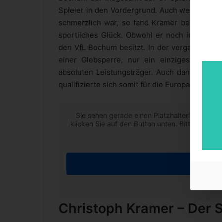
Spieler in den Vordergrund. Auch wenn der A
schmerzlich war, so fand Kramer bei Borussi
sportliches Glück. Obwohl er noch immer an
den VfL Bochum besitzt. In der vergangenen 
einer Glebsperre, nur ein einziges Spiel
absoluten Leistungsträger. Auch dank seiner
qualifizierte sich somit für die Europa League.
Sie sehen gerade einen Platzhalterinhalt von
klicken Sie auf den Button unten. Bitte beach
Inha
Weiter
Christoph Kramer – Der 