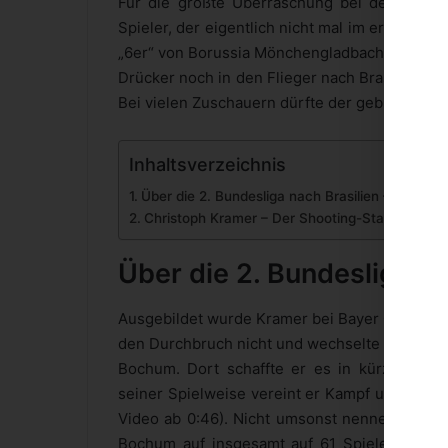
Für die größte Überraschung bei der Kadern
Spieler, der eigentlich nicht mal im erweitert
„6er“ von Borussia Mönchengladbach dürfte es
Drücker noch in den Flieger nach Brasilien ges
Bei vielen Zuschauern dürfte der gebürtige So
Inhaltsverzeichnis
Über die 2. Bundesliga nach Brasilien – Der We
Christoph Kramer – Der Shooting-Star der WM
Über die 2. Bundesliga n
Ausgebildet wurde Kramer bei Bayer 04 Leverk
den Durchbruch nicht und wechselte 2011 auf L
Bochum. Dort schaffte er es in kürzester Z
seiner Spielweise vereint er Kampf und Leide
Video ab 0:46). Nicht umsonst nennen wir ihn
Bochum auf insgesamt auf 61 Spiele (4 Tore,