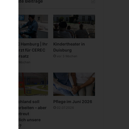
Neueste Beiträge
CEREC Hamburg | Ihr
Kindertheater in
Zahnarzt für CEREC
Duisburg
Zahnersatz
vor 3 Wochen
vor 3 Wochen
Deutschland soll
Pflege im Juni 2026
mehr arbeiten – aber
02.07.2026
wer betreut
eigentlich unsere
Kinder?