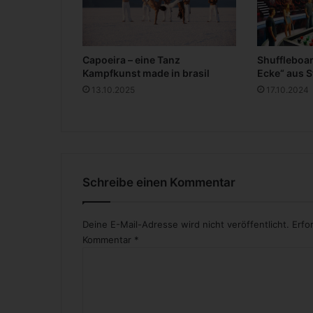
a
n
n
/
Capoeira – eine Tanz
Shuffleboa
f
Kampfkunst made in brasil
Ecke“ aus 
r
13.10.2025
17.10.2024
a
u
Schreibe einen Kommentar
Deine E-Mail-Adresse wird nicht veröffentlicht.
Erfo
Kommentar
*