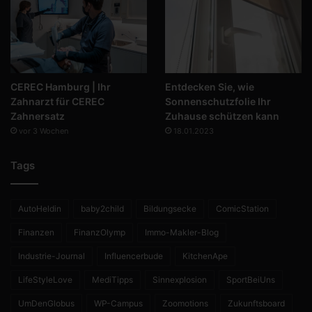
CEREC Hamburg | Ihr
Entdecken Sie, wie
Zahnarzt für CEREC
Sonnenschutzfolie Ihr
Zahnersatz
Zuhause schützen kann
vor 3 Wochen
18.01.2023
Tags
AutoHeldin
baby2child
Bildungsecke
ComicStation
Finanzen
FinanzOlymp
Immo-Makler-Blog
Industrie-Journal
Influencerbude
KitchenApe
LifeStyleLove
MediTipps
Sinnexplosion
SportBeiUns
UmDenGlobus
WP-Campus
Zoomotions
Zukunftsboard