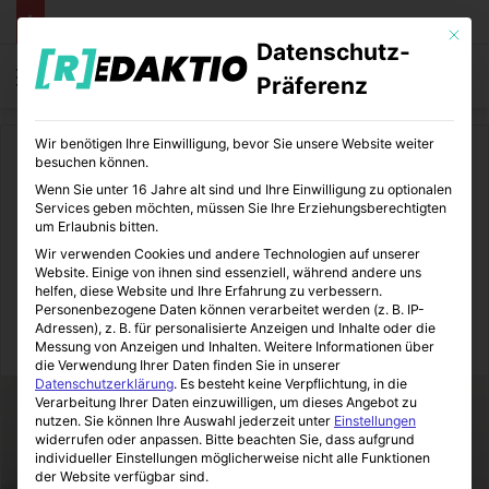
Mit die
Datenschutz-
Menü
S
Präferenz
Wir benötigen Ihre Einwilligung, bevor Sie unsere Website weiter
Start
/
Sport
besuchen können.
Wenn Sie unter 16 Jahre alt sind und Ihre Einwilligung zu optionalen
Sport
Services geben möchten, müssen Sie Ihre Erziehungsberechtigten
um Erlaubnis bitten.
COVID-19 legt Sport und
Wir verwenden Cookies und andere Technologien auf unserer
Website. Einige von ihnen sind essenziell, während andere uns
Fitness lahm
helfen, diese Website und Ihre Erfahrung zu verbessern.
Personenbezogene Daten können verarbeitet werden (z. B. IP-
Adressen), z. B. für personalisierte Anzeigen und Inhalte oder die
SportBeiUns
25.03.2020
0
5
2 Minuten gelesen
Messung von Anzeigen und Inhalten.
Weitere Informationen über
die Verwendung Ihrer Daten finden Sie in unserer
Datenschutzerklärung
.
Es besteht keine Verpflichtung, in die
Verarbeitung Ihrer Daten einzuwilligen, um dieses Angebot zu
nutzen.
Sie können Ihre Auswahl jederzeit unter
Einstellungen
widerrufen oder anpassen.
Bitte beachten Sie, dass aufgrund
individueller Einstellungen möglicherweise nicht alle Funktionen
der Website verfügbar sind.