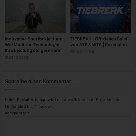
f
e
h
l
u
n
Innovative Sportbekleidung:
TIEBREAK – Offizielles Spiel
g
Wie Moderne Technologie
von ATP & WTA | Rezension
e
Ihre Leistung steigern kann
02.09.2024
n
08.10.2024
Schreibe einen Kommentar
Deine E-Mail-Adresse wird nicht veröffentlicht.
Erforderliche
Felder sind mit
*
markiert
Kommentar
*