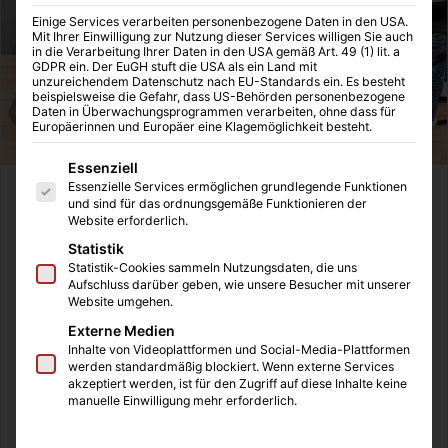
Einige Services verarbeiten personenbezogene Daten in den USA.
Mit Ihrer Einwilligung zur Nutzung dieser Services willigen Sie auch
in die Verarbeitung Ihrer Daten in den USA gemäß Art. 49 (1) lit. a
GDPR ein. Der EuGH stuft die USA als ein Land mit
unzureichendem Datenschutz nach EU-Standards ein. Es besteht
beispielsweise die Gefahr, dass US-Behörden personenbezogene
Daten in Überwachungsprogrammen verarbeiten, ohne dass für
Europäerinnen und Europäer eine Klagemöglichkeit besteht.
Es folgt eine Liste der Service-Gruppen, für die eine Einwilligung
Essenziell
Essenzielle Services ermöglichen grundlegende Funktionen
Durch das neuartige Coronavirus nahm die
und sind für das ordnungsgemäße Funktionieren der
Website erforderlich.
Bundesregierung immer weiter Einschränkungen des
öffentlichen Lebens vor. Dazu zählt natürlich auch der
Statistik
Statistik-Cookies sammeln Nutzungsdaten, die uns
Sport, denn sobald sich ein Infizierter im Fußballstadion
Aufschluss darüber geben, wie unsere Besucher mit unserer
befindet, ist das Risiko für alle anderen enorm hoch.
Website umgehen.
Zunächst fanden noch
Geisterspiele
beim Fußball statt,
Externe Medien
also Spiele ohne Zuschauer. Ähnlich wurde es bei anderen
Inhalte von Videoplattformen und Social-Media-Plattformen
werden standardmäßig blockiert. Wenn externe Services
Fitness- und Sportveranstaltungen gehandhabt. Es war
akzeptiert werden, ist für den Zugriff auf diese Inhalte keine
also nur eine Frage der Zeit, bis auch ein Spieler erkrankt
manuelle Einwilligung mehr erforderlich.
und deswegen die Veranstaltungen ganz abgesagt werden
müssen. Aktuell findet gar keine Sportveranstaltung mehr