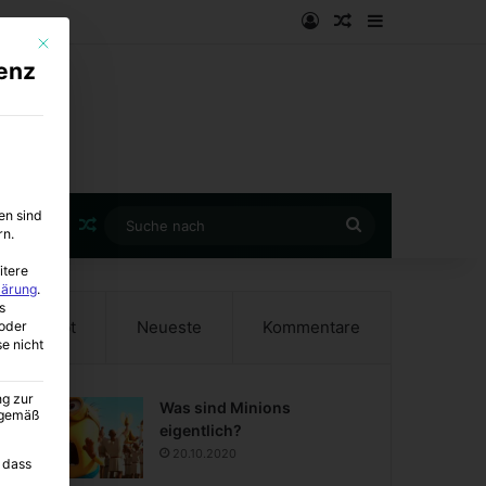
Anmelden
Zufälliger Artike
Sidebar
Mit diesem Button wird der Dialog geschlossen. Seine Funktionalität ist i
enz
en sind
Zufälliger Artikel
Suche
rn.
nach
itere
lärung
.
s
Beliebt
Neueste
Kommentare
oder
se nicht
ng zur
Was sind Minions
A gemäß
eigentlich?
20.10.2020
 dass