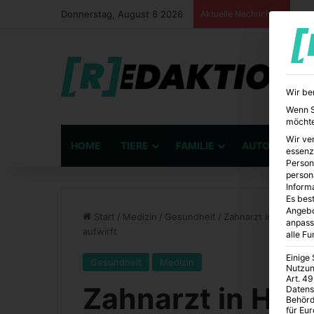
Donnerstag, August 6 2026
Aktuelle Nachrichten
Wir be
Wenn Si
möchte
Wir ve
HOME
TIERE
FAMILIE
AUTO
BÜ
essenz
Person
person
Inform
Es best
Angebo
Start
/
Medizin
/
Gesundheit
/
Zahnarzt in Hambur
anpass
aufwirft
alle F
Einige
Gesundheit
Medizin
Nutzun
Art. 49
Zahnarzt in Ha
Datens
Behörd
für Eu