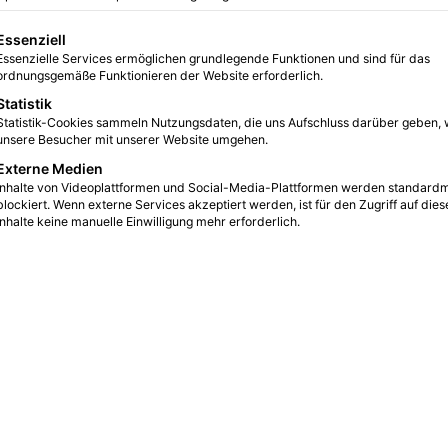
urg-Wandsbek
gt eine Liste der Service-Gruppen, für die eine Einwilligung erteilt we
Essenziell
Essenzielle Services ermöglichen grundlegende Funktionen und sind für das
n aufwirft
ordnungsgemäße Funktionieren der Website erforderlich.
Statistik
Statistik-Cookies sammeln Nutzungsdaten, die uns Aufschluss darüber geben, 
unsere Besucher mit unserer Website umgehen.
0
4
5 Minuten gelesen
Externe Medien
Inhalte von Videoplattformen und Social-Media-Plattformen werden standard
blockiert. Wenn externe Services akzeptiert werden, ist für den Zugriff auf dies
Inhalte keine manuelle Einwilligung mehr erforderlich.