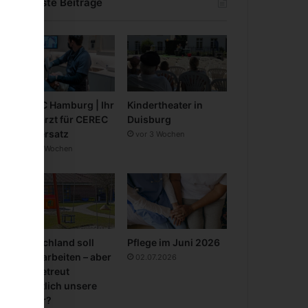
Neueste Beiträge
CEREC Hamburg | Ihr
Kindertheater in
Zahnarzt für CEREC
Duisburg
Zahnersatz
vor 3 Wochen
vor 3 Wochen
Deutschland soll
Pflege im Juni 2026
mehr arbeiten – aber
02.07.2026
wer betreut
eigentlich unsere
Kinder?