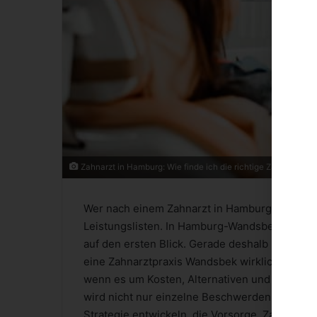
Zahnarzt in Hamburg: Wie finde ich die richtige Zahnarztzpra
Wer nach einem Zahnarzt in Hamburg sucht, la
Leistungslisten. In Hamburg-Wandsbek ist die
auf den ersten Blick. Gerade deshalb lohnt es
eine Zahnarztpraxis Wandsbek wirklich an, wie 
wenn es um Kosten, Alternativen und langfris
wird nicht nur einzelne Beschwerden lösen, 
Strategie entwickeln, die Vorsorge, Zahnerhal