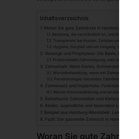
Inhaltsverzeichnis
Woran Sie gute Zahnärzte in Hamburg-Wandsb
Beratung, die verständlich ist, und Entscheidu
Transparenz bei Kosten, Zeitplan und Alternati
Hygiene, Sorgfalt und ein Umgang, der Sicherhe
Vorsorge und Prophylaxe: Die Basis, bevor Rep
Professionelle Zahnreinigung, was sie leistet, 
Zahnerhalt: Wenn Karies, Schmerzen oder Ent
Wurzelbehandlung, wenn der Zahnnerv entzünd
Parodontologie: Gesundes Zahnfleisch als Vora
Zahnersatz und Implantate: Funktion, Stabilitä
Warum Kostenaufklärung und ein klarer Plan bei
Ästhetische Zahnmedizin und Kieferorthopädie
Kinder, Jugendliche und besondere Lebenssitu
Beispiel aus Hamburg-Wandsbek: Leistungen t
Fazit: Der passende Zahnarzt in Hamburg ist m
Woran Sie gute Zahnärz