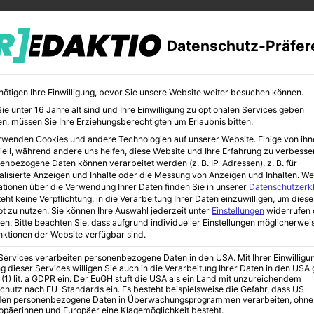
Datenschutz-Präfer
nötigen Ihre Einwilligung, bevor Sie unsere Website weiter besuchen können.
e unter 16 Jahre alt sind und Ihre Einwilligung zu optionalen Services geben
n, müssen Sie Ihre Erziehungsberechtigten um Erlaubnis bitten.
rwenden Cookies und andere Technologien auf unserer Website. Einige von ihn
CHER
BILDUNG
KUNST
iell, während andere uns helfen, diese Website und Ihre Erfahrung zu verbesse
enbezogene Daten können verarbeitet werden (z. B. IP-Adressen), z. B. für
alisierte Anzeigen und Inhalte oder die Messung von Anzeigen und Inhalten.
We
ationen über die Verwendung Ihrer Daten finden Sie in unserer
Datenschutzerk
eht keine Verpflichtung, in die Verarbeitung Ihrer Daten einzuwilligen, um diese
t zu nutzen.
Sie können Ihre Auswahl jederzeit unter
Einstellungen
widerrufen 
g: Warum die Suche in Hamburg-Wandsbek besondere Fragen
en.
Bitte beachten Sie, dass aufgrund individueller Einstellungen möglicherwei
unktionen der Website verfügbar sind.
 Services verarbeiten personenbezogene Daten in den USA. Mit Ihrer Einwilligu
g dieser Services willigen Sie auch in die Verarbeitung Ihrer Daten in den US
 (1) lit. a GDPR ein. Der EuGH stuft die USA als ein Land mit unzureichendem
mburg: Warum die
chutz nach EU-Standards ein. Es besteht beispielsweise die Gefahr, dass US-
en personenbezogene Daten in Überwachungsprogrammen verarbeiten, ohne
ropäerinnen und Europäer eine Klagemöglichkeit besteht.