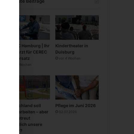
Neueste Beiträge
CEREC Hamburg | Ihr
Kindertheater in
Zahnarzt für CEREC
Duisburg
Zahnersatz
vor 4 Wochen
vor 3 Wochen
Deutschland soll
Pflege im Juni 2026
mehr arbeiten – aber
02.07.2026
wer betreut
eigentlich unsere
Kinder?