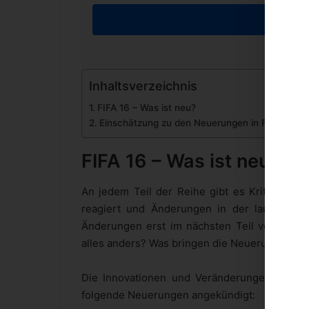
Inha
Weiter
Inhaltsverzeichnis
FIFA 16 – Was ist neu?
Einschätzung zu den Neuerungen in FIFA 16
FIFA 16 – Was ist neu?
An jedem Teil der Reihe gibt es Kritik. Mal l
reagiert und Änderungen in der laufenden
Änderungen erst im nächsten Teil vorgenomm
alles anders? Was bringen die Neuerungen?
Die Innovationen und Veränderungen haben
folgende Neuerungen angekündigt: