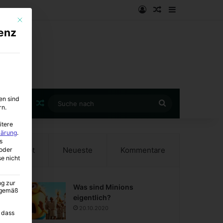
Anmelden
Zufälliger Artike
Sidebar
Mit diesem Button wird der Dialog geschlossen. Seine Funktionalität ist i
enz
en sind
Zufälliger Artikel
Suche
rn.
nach
itere
lärung
.
s
Beliebt
Neueste
Kommentare
oder
se nicht
ng zur
Was sind Minions
A gemäß
eigentlich?
20.10.2020
 dass