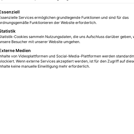
gt eine Liste der Service-Gruppen, für die eine Einwilligung erteilt we
Essenziell
Essenzielle Services ermöglichen grundlegende Funktionen und sind für das
0
4
2 Minuten gelesen
ordnungsgemäße Funktionieren der Website erforderlich.
Statistik
Statistik-Cookies sammeln Nutzungsdaten, die uns Aufschluss darüber geben, 
unsere Besucher mit unserer Website umgehen.
Externe Medien
Inhalte von Videoplattformen und Social-Media-Plattformen werden standard
blockiert. Wenn externe Services akzeptiert werden, ist für den Zugriff auf dies
Inhalte keine manuelle Einwilligung mehr erforderlich.