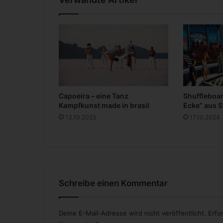
S
u
p
e
r
h
e
l
d
Capoeira – eine Tanz
Shuffleboa
e
Kampfkunst made in brasil
Ecke“ aus 
n
13.10.2025
17.10.2024
a
u
s
d
e
m
R
Schreibe einen Kommentar
u
h
r
Deine E-Mail-Adresse wird nicht veröffentlicht.
Erfo
p