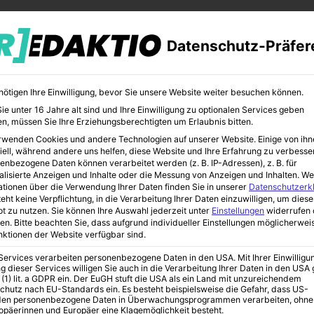
Datenschutz-Präfer
nötigen Ihre Einwilligung, bevor Sie unsere Website weiter besuchen können.
e unter 16 Jahre alt sind und Ihre Einwilligung zu optionalen Services geben
n, müssen Sie Ihre Erziehungsberechtigten um Erlaubnis bitten.
rwenden Cookies und andere Technologien auf unserer Website. Einige von ihn
CHER
BILDUNG
KUNST
iell, während andere uns helfen, diese Website und Ihre Erfahrung zu verbesse
enbezogene Daten können verarbeitet werden (z. B. IP-Adressen), z. B. für
alisierte Anzeigen und Inhalte oder die Messung von Anzeigen und Inhalten.
We
ationen über die Verwendung Ihrer Daten finden Sie in unserer
Datenschutzerk
eht keine Verpflichtung, in die Verarbeitung Ihrer Daten einzuwilligen, um diese
t zu nutzen.
Sie können Ihre Auswahl jederzeit unter
Einstellungen
widerrufen 
 Neuerungen
en.
Bitte beachten Sie, dass aufgrund individueller Einstellungen möglicherwei
unktionen der Website verfügbar sind.
 Services verarbeiten personenbezogene Daten in den USA. Mit Ihrer Einwilligu
g dieser Services willigen Sie auch in die Verarbeitung Ihrer Daten in den US
ungen und
 (1) lit. a GDPR ein. Der EuGH stuft die USA als ein Land mit unzureichendem
chutz nach EU-Standards ein. Es besteht beispielsweise die Gefahr, dass US-
en personenbezogene Daten in Überwachungsprogrammen verarbeiten, ohne
ropäerinnen und Europäer eine Klagemöglichkeit besteht.