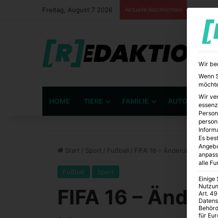
Freitag, August 7 2026
Aktuelle Nachrichten
Wir be
Wenn Si
möchte
Wir ve
HOME
TIERE
FAMILIE
AUTO
BÜ
essenz
Person
person
Inform
Es best
Angebo
Start
/
Sport
/
Fußball
/
FIFA 16 – Änderungen und
anpass
alle F
Fußball
Sport
Einige
Nutzun
FIFA 16 – Änder
Art. 49
Datens
Behörd
für Eu