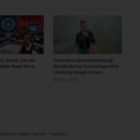
i
t
z
h
a
l
t
u
n
rd-Game „Um die
Innovative Sportbekleidung:
g
Stefan Raab Show
Wie Moderne Technologie Ihre
i
Leistung steigern kann
m
08.10.2024
B
ü
r
o
rderliche Felder sind mit
*
markiert