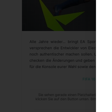
Alle Jahre wieder… bringt EA Sports einen
versprechen die Entwickler von Electronic A
noch authentischer machen sollen. Und sowie
checken die Änderungen und geben unsere Ei
für die Konsole eurer Wahl sowie den PC.
FIFA 16 für PC u
Sie sehen gerade einen Platzhalterinhalt von
klicken Sie auf den Button unten. Bitte beach