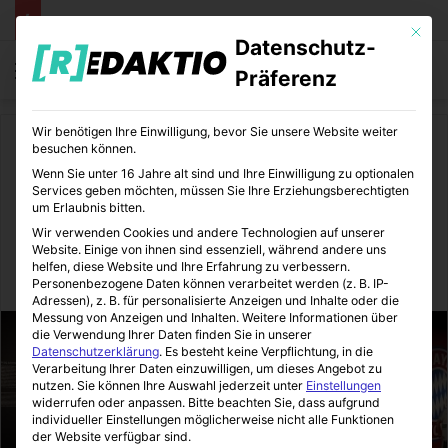
Mit die
Datenschutz-
Menü
S
Präferenz
Wir benötigen Ihre Einwilligung, bevor Sie unsere Website weiter
Start
/
Sport
/
Fußball
besuchen können.
Wenn Sie unter 16 Jahre alt sind und Ihre Einwilligung zu optionalen
Fußball
Sport
Services geben möchten, müssen Sie Ihre Erziehungsberechtigten
um Erlaubnis bitten.
FIFA 18 | Contunda-Cup
Wir verwenden Cookies und andere Technologien auf unserer
Website. Einige von ihnen sind essenziell, während andere uns
helfen, diese Website und Ihre Erfahrung zu verbessern.
SportBeiUns
22.11.2017
4
1 Minute Lesezeit
Personenbezogene Daten können verarbeitet werden (z. B. IP-
Adressen), z. B. für personalisierte Anzeigen und Inhalte oder die
Messung von Anzeigen und Inhalten.
Weitere Informationen über
die Verwendung Ihrer Daten finden Sie in unserer
Datenschutzerklärung
.
Es besteht keine Verpflichtung, in die
Verarbeitung Ihrer Daten einzuwilligen, um dieses Angebot zu
nutzen.
Sie können Ihre Auswahl jederzeit unter
Einstellungen
widerrufen oder anpassen.
Bitte beachten Sie, dass aufgrund
individueller Einstellungen möglicherweise nicht alle Funktionen
der Website verfügbar sind.