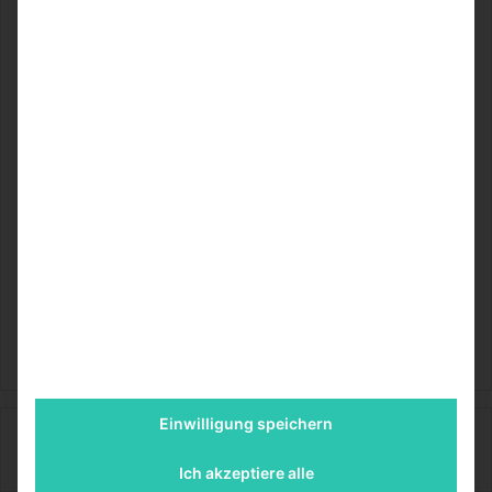
eingeführt. Um das ein oder andere große Maul zu
stopfen, müssen Spieler sich wirklich beweisen.
Großmaul-Spezialregel:
Sollte es Thomas schaffen, dass er während des
gesamten Turniers keine drei Gegentore kassiert, dann
bekommt er einen Sonderpunkt. Schießen die anderen
Spieler in einem Spiel mehr als drei Tore gegen Thomas,
dann bekommen diese Spieler einen Sonderpunkt.
SportBeiUns
Einwilligung speichern
SportBeiUns
Ich akzeptiere alle