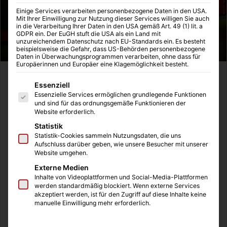
Einige Services verarbeiten personenbezogene Daten in den USA.
Mit Ihrer Einwilligung zur Nutzung dieser Services willigen Sie auch
in die Verarbeitung Ihrer Daten in den USA gemäß Art. 49 (1) lit. a
GDPR ein. Der EuGH stuft die USA als ein Land mit
unzureichendem Datenschutz nach EU-Standards ein. Es besteht
beispielsweise die Gefahr, dass US-Behörden personenbezogene
Daten in Überwachungsprogrammen verarbeiten, ohne dass für
Europäerinnen und Europäer eine Klagemöglichkeit besteht.
Heute beginnt endlich die neue Saison. Alle Teilnehmer
Es folgt eine Liste der Service-Gruppen, für die eine Einwilligung
Essenziell
hatten genug Zeit sich mit FIFA 18 zu beschäftigen. Im
Essenzielle Services ermöglichen grundlegende Funktionen
vergangenen Jahr wurde Thomas deutlich 1. in der
und sind für das ordnungsgemäße Funktionieren der
Website erforderlich.
Gesamttabelle und dies gilt es dieses Jahr zu verhindern.
Statistik
Zum Einstieg in die neue Saison darf das Schlusslicht mit
Statistik-Cookies sammeln Nutzungsdaten, die uns
der Teamauswahl beginnen. Dies soll direkt für den
Aufschluss darüber geben, wie unsere Besucher mit unserer
nötigen Druck sorgen, um den ersten Gewinner es nicht
Website umgehen.
ganz so einfach zu machen.
Externe Medien
Inhalte von Videoplattformen und Social-Media-Plattformen
werden standardmäßig blockiert. Wenn externe Services
akzeptiert werden, ist für den Zugriff auf diese Inhalte keine
Inhaltsverzeichnis
manuelle Einwilligung mehr erforderlich.
Die große Tabelle
Unser Spielmodus mit kleiner Änderung