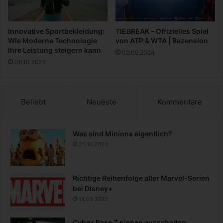
s
c
h
Innovative Sportbekleidung:
TIEBREAK – Offizielles Spiel
e
Wie Moderne Technologie
von ATP & WTA | Rezension
F
Ihre Leistung steigern kann
02.09.2024
e
08.10.2024
h
l
e
r
Beliebt
Neueste
Kommentare
v
e
r
Was sind Minions eigentlich?
m
20.10.2020
e
i
d
Richtige Reihenfolge aller Marvel-Serien
e
bei Disney+
n
14.03.2022
Cybex Base Z piepen ausschalten