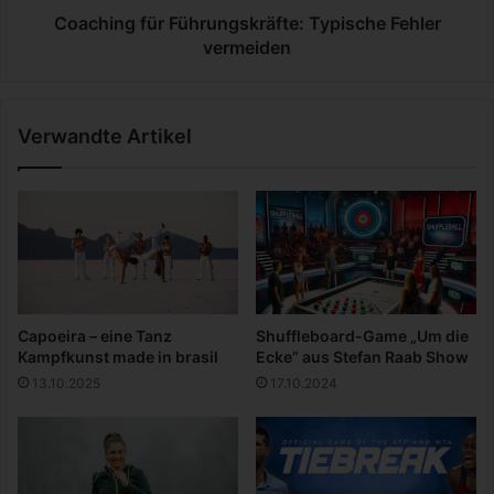
h
ü
Coaching für Führungskräfte: Typische Fehler
a
r
vermeiden
f
F
t
ü
?
h
Verwandte Artikel
r
u
n
g
s
k
r
ä
f
Capoeira – eine Tanz
Shuffleboard-Game „Um die
t
Kampfkunst made in brasil
Ecke“ aus Stefan Raab Show
e
13.10.2025
17.10.2024
:
T
y
p
i