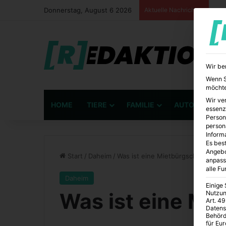
Donnerstag, August 6 2026
Aktuelle Nachrichten
Wir be
Wenn Si
möchte
Wir ve
HOME
TIERE
FAMILIE
AUTO
BÜ
essenz
Person
person
Inform
Es best
Angebo
Start
/
Daheim
/
Was ist eine Mietbürgschaft?
anpass
alle F
Daheim
Einige
Was ist eine Mi
Nutzun
Art. 49
Datens
Behörd
für Eu