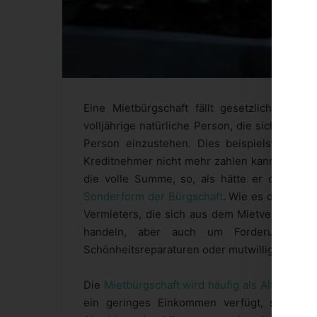
Eine Mietbürgschaft fällt gesetzlich betrac
volljährige natürliche Person, die sich bereit
Person einzustehen. Dies beispielsweise b
Kreditnehmer nicht mehr zahlen kann oder möc
die volle Summe, so, als hätte er den Kre
Sonderform der Bürgschaft
. Wie es der Name 
Vermieters, die sich aus dem Mietverhältnis
handeln, aber auch um Forderungen, 
Schönheitsreparaturen oder mutwilligen Bes
Die
Mietbürgschaft wird häufig als Alternative
ein geringes Einkommen verfügt, sind Ver