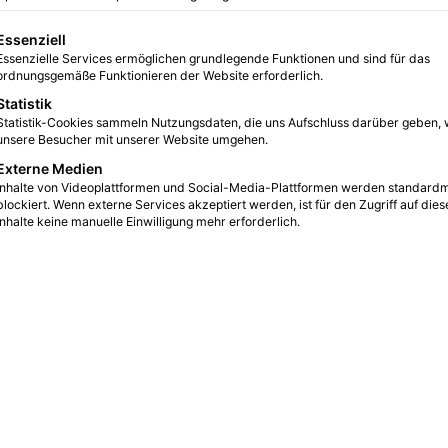
0
4
2 Minuten gelesen
gt eine Liste der Service-Gruppen, für die eine Einwilligung erteilt we
Essenziell
Essenzielle Services ermöglichen grundlegende Funktionen und sind für das
ordnungsgemäße Funktionieren der Website erforderlich.
Statistik
Statistik-Cookies sammeln Nutzungsdaten, die uns Aufschluss darüber geben, 
unsere Besucher mit unserer Website umgehen.
Externe Medien
Inhalte von Videoplattformen und Social-Media-Plattformen werden standard
blockiert. Wenn externe Services akzeptiert werden, ist für den Zugriff auf dies
Inhalte keine manuelle Einwilligung mehr erforderlich.