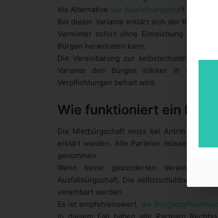
Als Alternative
zur Ausfallbürgschaf
t kann ei
Bei dieser Variante erklärt sich der Bürge au
Vermieter sofort ohne Einreichung einer K
Bürgen herantreten kann.
Die Vereinbarung zur selbstschuldnerischen
Variante den Bürgen stärker in die Pfl
Verpflichtungen befreit wird.
Wie funktioniert ein Mie
Die Mietbürgschaft muss bei Antritt des Miet
erklärt werden. Alle Parteien müssen die Ur
genommen.
Wenn keine gesonderten Vereinbarunge
Ausfallbürgschaft. Die selbstschuldnerische
vereinbart werden.
Es ist empfehlenswert,
die Bürgschaftsurkun
in diesem Fall haben alle Parteien Rechtssic