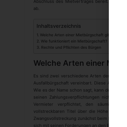
Abschluss des Mietvertrages bereit. So sich
ab.
Inhaltsverzeichnis
Welche Arten einer Mietbürgschaft gibt es?
Wie funktioniert ein Mietbürgschaft?
Rechte und Pflichten des Bürgen
Welche Arten einer Mietb
Es sind zwei verschiedene Arten der Mietbür
Ausfallbürgschaft vereinbart. Diese Art der 
Wie es der Name schon sagt, kann der Vermi
seinen Zahlungsverpflichtungen nicht mehr n
Vermieter verpflichtet, den säumigen M
vollstreckbaren Titel über die Höhe der Miet
Zwangsvollstreckung zunächst beim Mieter zu 
sich mit seinen Forderungen an den Bürgen ha