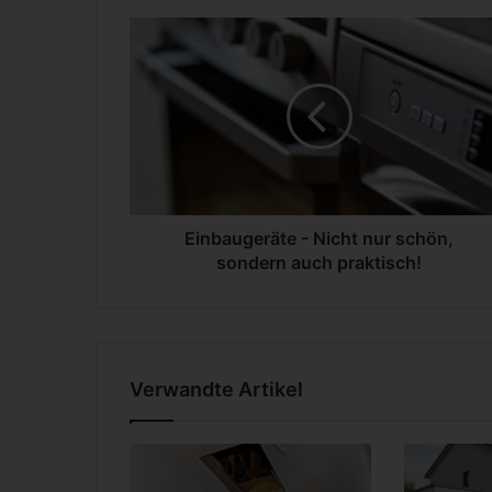
E
i
n
b
a
u
g
e
r
ä
Einbaugeräte - Nicht nur schön,
t
sondern auch praktisch!
e
-
N
i
c
Verwandte Artikel
h
t
n
u
r