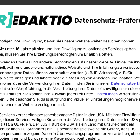
Datenschutz-Präfer
nötigen Ihre Einwilligung, bevor Sie unsere Website weiter besuchen können.
e unter 16 Jahre alt sind und Ihre Einwilligung zu optionalen Services geben
n, müssen Sie Ihre Erziehungsberechtigten um Erlaubnis bitten.
rwenden Cookies und andere Technologien auf unserer Website. Einige von ihn
CHER
BILDUNG
KUNST
iell, während andere uns helfen, diese Website und Ihre Erfahrung zu verbesse
enbezogene Daten können verarbeitet werden (z. B. IP-Adressen), z. B. für
alisierte Anzeigen und Inhalte oder die Messung von Anzeigen und Inhalten.
We
ationen über die Verwendung Ihrer Daten finden Sie in unserer
Datenschutzerk
eht keine Verpflichtung, in die Verarbeitung Ihrer Daten einzuwilligen, um diese
t zu nutzen.
Sie können Ihre Auswahl jederzeit unter
Einstellungen
widerrufen 
en.
Bitte beachten Sie, dass aufgrund individueller Einstellungen möglicherwei
unktionen der Website verfügbar sind.
 Services verarbeiten personenbezogene Daten in den USA. Mit Ihrer Einwilligu
etbürgschaft?
g dieser Services willigen Sie auch in die Verarbeitung Ihrer Daten in den US
 (1) lit. a GDPR ein. Der EuGH stuft die USA als ein Land mit unzureichendem
chutz nach EU-Standards ein. Es besteht beispielsweise die Gefahr, dass US-
en personenbezogene Daten in Überwachungsprogrammen verarbeiten, ohne
ropäerinnen und Europäer eine Klagemöglichkeit besteht.