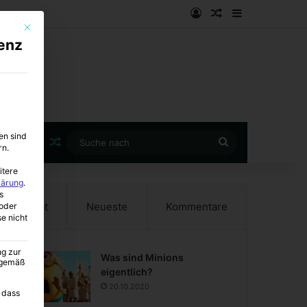
Anmelden
Zufälliger Artike
Sidebar
Mit diesem Button wird der Dialog geschlossen. Seine Funktionalität ist i
enz
en sind
Zufälliger Artikel
Suche
rn.
nach
itere
lärung
.
s
Beliebt
Neueste
Kommentare
oder
se nicht
ng zur
Was sind Minions
A gemäß
eigentlich?
20.10.2020
 dass