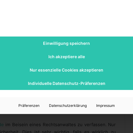
ne selbstschuldnerische Bürgschaft vereinbart werden.
sdrücklich auf die Vorausklage. Dies bedeutet, dass der
lage gegen den Mieter mit seiner Forderung an den
 Bürgschaft wird eher selten geschlossen, da diese
icht nimmt, während der Mieter eher von seinen
Einwilligung speichern
Ich akzeptiere alle
tbürgschaft?
Nur essenzielle Cookies akzeptieren
verhältnisses schriftlich in einer Bürgschaftsurkunde
Individuelle Datenschutz-Präferenzen
kunde unterzeichnen. Sie wird zu den Mietunterlagen
n getroffen werden, handelt es sich um eine
Präferenzen
Datenschutzerklärung
Impressum
 Bürgschaft muss in der Bürgschaftsurkunde gesondert
de
im Beisein eines Rechtsanwaltes zu verfassen. Nur
herheit. Dies ist sehr wichtig, falls es wirklich zu