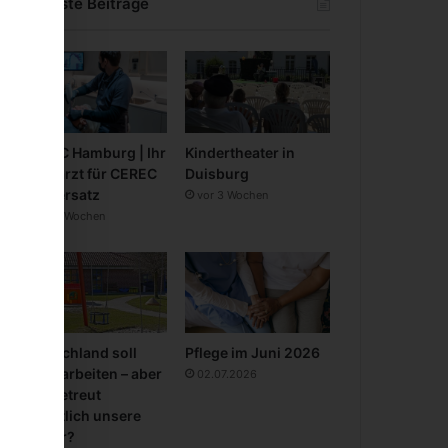
Neueste Beiträge
CEREC Hamburg | Ihr
Kindertheater in
Zahnarzt für CEREC
Duisburg
Zahnersatz
vor 3 Wochen
vor 3 Wochen
Deutschland soll
Pflege im Juni 2026
mehr arbeiten – aber
02.07.2026
wer betreut
eigentlich unsere
Kinder?