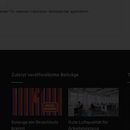
b
e
owser für meinen nächsten Kommentar speichern.
r
e
i
t
u
n
g
Zuletzt veröffentlichte Beiträge
T
Solange ein Streichholz
Gute Luftqualität für
brennt
Arbeitsleistung