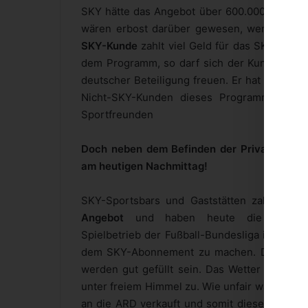
SKY hätte das Angebot über 600.000 € niem
wären erbost darüber gewesen, wenn Sie n
SKY-Kunde
zahlt viel Geld für das SKY-Paket 
dem Programm, so darf sich der Kunde über d
deutscher Beteiligung freuen. Er hat die Fe
Nicht-SKY-Kunden dieses Programm zu bie
Sportfreunden
Doch neben dem Befinden der Privatkunden h
am heutigen Nachmittag!
SKY-Sportsbars und Gaststätten zahlen vie
Angebot
und haben heute die Möglic
Spielbetrieb der Fußball-Bundesliga in diese
dem SKY-Abonnement zu machen. Die Gasts
werden gut gefüllt sein. Das Wetter lässt a
unter freiem Himmel zu. Wie unfair wäre es, 
an die ARD verkauft und somit dieses Somme