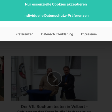
Nur essenzielle Cookies akzeptieren
Individuelle Datenschutz-Präferenzen
Präferenzen
Datenschutzerklärung
Impressum
D
e
r
V
f
L
B
o
c
h
Der VfL Bochum testen in Velbert -
u
Schleppender Start in die Vorbereitung