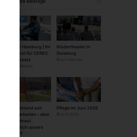
Neueste Beiträge
CEREC Hamburg | Ihr
Kindertheater in
Zahnarzt für CEREC
Duisburg
Zahnersatz
vor 4 Wochen
vor 3 Wochen
Deutschland soll
Pflege im Juni 2026
mehr arbeiten – aber
02.07.2026
wer betreut
eigentlich unsere
Kinder?