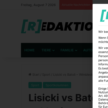
Freitag, August 7 2026
Aktuelle Nachrichten
Wir be
Wenn Si
möchte
Wir ve
HOME
TIERE
FAMILIE
AUTO
BÜ
essenz
Person
person
Inform
Es best
Angebo
Start
/
Sport
/
Lisicki vs Batoli – Wimbledon-Finale
anpass
alle F
Sport
Sportkolumnen
Einige
Nutzun
Lisicki vs Batol
Art. 49
Datens
Behörd
für Eu