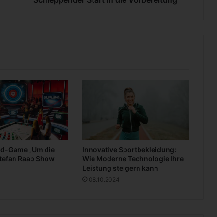
m
t
e
s
t
e
n
i
n
V
e
l
b
e
rd-Game „Um die
Innovative Sportbekleidung:
r
Stefan Raab Show
Wie Moderne Technologie Ihre
t
Leistung steigern kann
-
08.10.2024
S
c
h
l