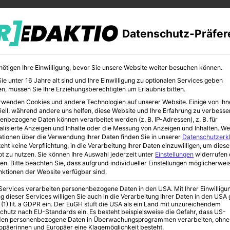
Datenschutz-Präfer
nötigen Ihre Einwilligung, bevor Sie unsere Website weiter besuchen können.
e unter 16 Jahre alt sind und Ihre Einwilligung zu optionalen Services geben
n, müssen Sie Ihre Erziehungsberechtigten um Erlaubnis bitten.
rwenden Cookies und andere Technologien auf unserer Website. Einige von ihn
CHER
BILDUNG
KUNST
iell, während andere uns helfen, diese Website und Ihre Erfahrung zu verbesse
enbezogene Daten können verarbeitet werden (z. B. IP-Adressen), z. B. für
alisierte Anzeigen und Inhalte oder die Messung von Anzeigen und Inhalten.
We
ationen über die Verwendung Ihrer Daten finden Sie in unserer
Datenschutzerk
eht keine Verpflichtung, in die Verarbeitung Ihrer Daten einzuwilligen, um diese
t zu nutzen.
Sie können Ihre Auswahl jederzeit unter
Einstellungen
widerrufen 
 exklusiv nur auf SKY
en.
Bitte beachten Sie, dass aufgrund individueller Einstellungen möglicherwei
unktionen der Website verfügbar sind.
 Services verarbeiten personenbezogene Daten in den USA. Mit Ihrer Einwilligu
g dieser Services willigen Sie auch in die Verarbeitung Ihrer Daten in den US
i – Wimbledon-Finale
 (1) lit. a GDPR ein. Der EuGH stuft die USA als ein Land mit unzureichendem
chutz nach EU-Standards ein. Es besteht beispielsweise die Gefahr, dass US-
en personenbezogene Daten in Überwachungsprogrammen verarbeiten, ohne
ropäerinnen und Europäer eine Klagemöglichkeit besteht.