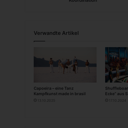
a
f
t
,
A
Verwandte Artikel
u
s
d
a
u
e
r
u
n
Capoeira – eine Tanz
Shuffleboa
d
Kampfkunst made in brasil
Ecke“ aus 
K
13.10.2025
17.10.2024
o
o
r
d
i