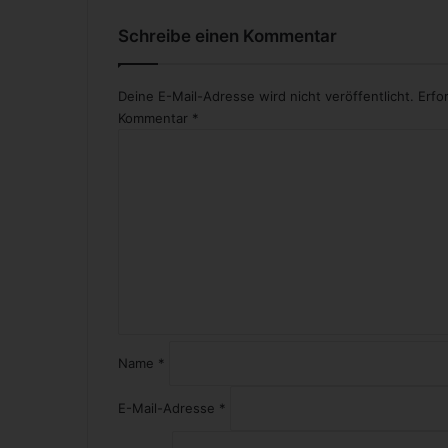
n
a
Schreibe einen Kommentar
t
i
o
Deine E-Mail-Adresse wird nicht veröffentlicht.
Erfo
n
Kommentar
*
Name
*
E-Mail-Adresse
*