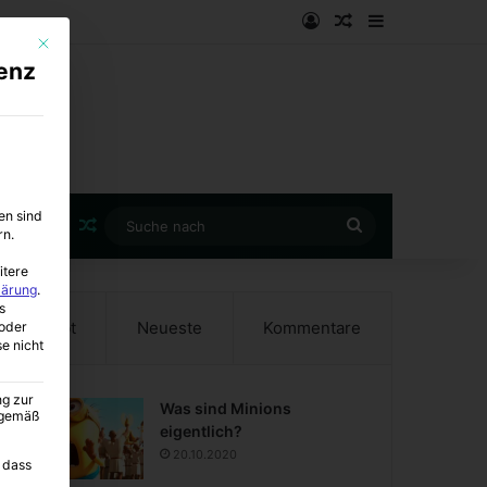
Anmelden
Zufälliger Artike
Sidebar
Mit diesem Button wird der Dialog geschlossen. Seine Funktionalität ist i
enz
en sind
Zufälliger Artikel
Suche
rn.
nach
itere
lärung
.
s
Beliebt
Neueste
Kommentare
oder
se nicht
ng zur
Was sind Minions
A gemäß
eigentlich?
20.10.2020
 dass