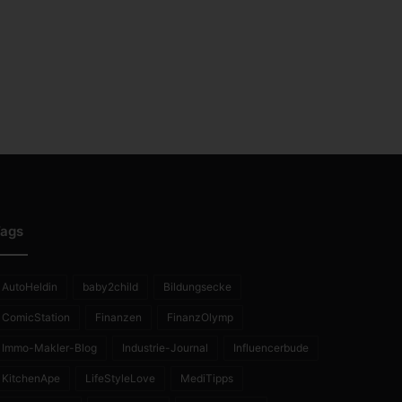
ags
AutoHeldin
baby2child
Bildungsecke
ComicStation
Finanzen
FinanzOlymp
Immo-Makler-Blog
Industrie-Journal
Influencerbude
KitchenApe
LifeStyleLove
MediTipps