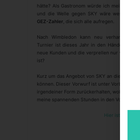
hätte? Als Gastronom würde ich meinen Vert
und die Welle gegen SKY wäre wesentlich ge
GEZ-Zahler
, die sich alle aufregen.
Nach Wimbledon kann neu verhandelt we
Turnier ist dieses Jahr in den Händen von 
neue Kunden und die verprellen nur weil eine
ist?
Kurz um das Angebot von SKY an die ARD war 
können. Dieser Vorwurf ist unter Vorbehalt, d
irgendeiner Form zurückerhalten, wobei ein sol
meine spannenden Stunden in den Vorrunden n
Hier ist Live-Sp
S