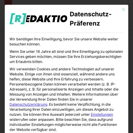
Mit die
Datenschutz-
Menü
S
Präferenz
Wir benötigen Ihre Einwilligung, bevor Sie unsere Website weiter
Start
/
Sport
/
Kraftsport
besuchen können.
Wenn Sie unter 16 Jahre alt sind und Ihre Einwilligung zu optionalen
Kraftsport
Sport
Sportkolumnen
Services geben möchten, müssen Sie Ihre Erziehungsberechtigten
um Erlaubnis bitten.
Muskelaufbau und die
Wir verwenden Cookies und andere Technologien auf unserer
Website. Einige von ihnen sind essenziell, während andere uns
richtigen Präparate
helfen, diese Website und Ihre Erfahrung zu verbessern.
Personenbezogene Daten können verarbeitet werden (z. B. IP-
Adressen), z. B. für personalisierte Anzeigen und Inhalte oder die
Messung von Anzeigen und Inhalten.
Weitere Informationen über
SportBeiUns
11.09.2014
0
4
1 Minute Lesezeit
die Verwendung Ihrer Daten finden Sie in unserer
Datenschutzerklärung
.
Es besteht keine Verpflichtung, in die
Verarbeitung Ihrer Daten einzuwilligen, um dieses Angebot zu
nutzen.
Sie können Ihre Auswahl jederzeit unter
Einstellungen
widerrufen oder anpassen.
Bitte beachten Sie, dass aufgrund
individueller Einstellungen möglicherweise nicht alle Funktionen
der Website verfügbar sind.