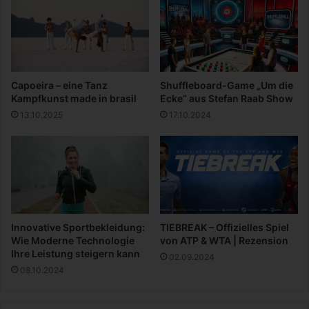
t
w
e
t
t
e
Capoeira – eine Tanz
Shuffleboard-Game „Um die
n
Kampfkunst made in brasil
Ecke“ aus Stefan Raab Show
a
13.10.2025
17.10.2024
n
b
i
e
t
e
r
a
Innovative Sportbekleidung:
TIEBREAK – Offizielles Spiel
u
Wie Moderne Technologie
von ATP & WTA | Rezension
s
Ihre Leistung steigern kann
02.09.2024
w
08.10.2024
ä
h
l