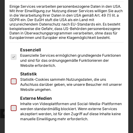
Einige Services verarbeiten personenbezogene Daten in den USA.
Mit Ihrer Einwilligung zur Nutzung dieser Services willigen Sie auch
in die Verarbeitung Ihrer Daten in den USA gemäß Art. 49 (1) lit. a
GDPR ein. Der EuGH stuft die USA als ein Land mit
unzureichendem Datenschutz nach EU-Standards ein. Es besteht
beispielsweise die Gefahr, dass US-Behörden personenbezogene
Daten in Überwachungsprogrammen verarbeiten, ohne dass für
Europäerinnen und Europäer eine Klagemöglichkeit besteht.
Es folgt eine Liste der Service-Gruppen, für die eine Einwilligung
Essenziell
Essenzielle Services ermöglichen grundlegende Funktionen
und sind für das ordnungsgemäße Funktionieren der
Website erforderlich.
Statistik
Statistik-Cookies sammeln Nutzungsdaten, die uns
Aufschluss darüber geben, wie unsere Besucher mit unserer
Website umgehen.
Externe Medien
Inhalte von Videoplattformen und Social-Media-Plattformen
werden standardmäßig blockiert. Wenn externe Services
Creatin für den Muskelaufbau
akzeptiert werden, ist für den Zugriff auf diese Inhalte keine
manuelle Einwilligung mehr erforderlich.
Beim Kraftsport und Bodybuilding kommt es beim Aufbau