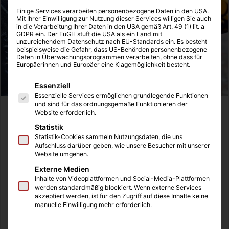
Einige Services verarbeiten personenbezogene Daten in den USA.
Mit Ihrer Einwilligung zur Nutzung dieser Services willigen Sie auch
in die Verarbeitung Ihrer Daten in den USA gemäß Art. 49 (1) lit. a
GDPR ein. Der EuGH stuft die USA als ein Land mit
unzureichendem Datenschutz nach EU-Standards ein. Es besteht
beispielsweise die Gefahr, dass US-Behörden personenbezogene
Daten in Überwachungsprogrammen verarbeiten, ohne dass für
Europäerinnen und Europäer eine Klagemöglichkeit besteht.
Es folgt eine Liste der Service-Gruppen, für die eine Einwilligung
Essenziell
Essenzielle Services ermöglichen grundlegende Funktionen
und sind für das ordnungsgemäße Funktionieren der
Erst vor kurzem haben wir mal wieder über Kraftsport und
Website erforderlich.
vor allem über das Krafttraining in diesem Blog
Statistik
gesprochen. Bei der Recherche für den Artikel bin ich auf
Statistik-Cookies sammeln Nutzungsdaten, die uns
Aufschluss darüber geben, wie unsere Besucher mit unserer
eine Kombination aus Online-Shop für Bodybuilder und
Website umgehen.
Fitness-Blog gestoßen. Ich finde immer, dass gerade
Externe Medien
diese Mischung aus dem Verkauf von sinnvollen
Inhalte von Videoplattformen und Social-Media-Plattformen
werden standardmäßig blockiert. Wenn externe Services
Präparaten für den Muskelaufbau und die dazu passenden
akzeptiert werden, ist für den Zugriff auf diese Inhalte keine
Informationen über Training und Ernährung einen guten
manuelle Einwilligung mehr erforderlich.
Online-Shop ausmachen.