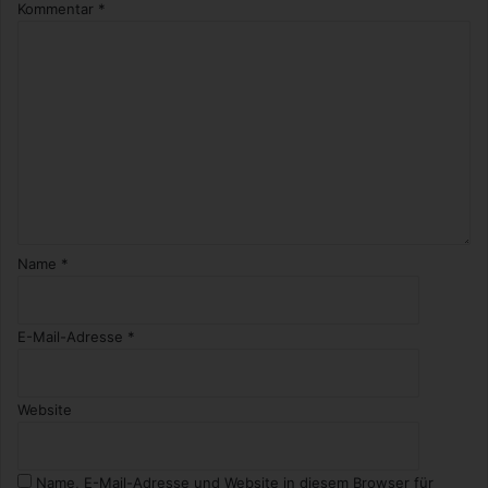
d
Kommentar
*
*
R
e
v
i
e
w
*
Name
*
E-Mail-Adresse
*
Website
Name, E-Mail-Adresse und Website in diesem Browser für