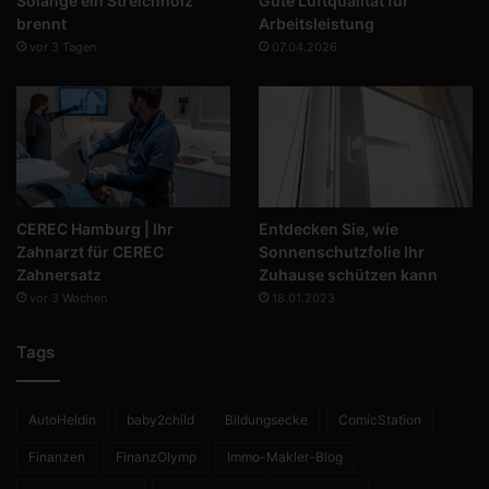
Solange ein Streichholz
Gute Luftqualität für
brennt
Arbeitsleistung
vor 3 Tagen
07.04.2026
CEREC Hamburg | Ihr
Entdecken Sie, wie
Zahnarzt für CEREC
Sonnenschutzfolie Ihr
Zahnersatz
Zuhause schützen kann
vor 3 Wochen
18.01.2023
Tags
AutoHeldin
baby2child
Bildungsecke
ComicStation
Finanzen
FinanzOlymp
Immo-Makler-Blog