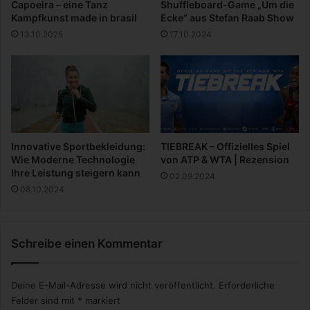
Capoeira – eine Tanz
Shuffleboard-Game „Um die
v
Kampfkunst made in brasil
Ecke“ aus Stefan Raab Show
e
13.10.2025
17.10.2024
:
D
i
e
n
e
u
e
Innovative Sportbekleidung:
TIEBREAK – Offizielles Spiel
S
Wie Moderne Technologie
von ATP & WTA | Rezension
u
Ihre Leistung steigern kann
02.09.2024
i
08.10.2024
c
i
d
e
Schreibe einen Kommentar
S
q
Deine E-Mail-Adresse wird nicht veröffentlicht.
Erforderliche
u
a
Felder sind mit
*
markiert