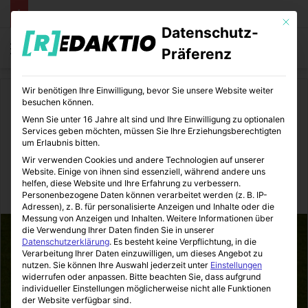
Mit die
Datenschutz-
Menü
S
Präferenz
Wir benötigen Ihre Einwilligung, bevor Sie unsere Website weiter
Start
/
Sport
/
Andere Sportarten
besuchen können.
Wenn Sie unter 16 Jahre alt sind und Ihre Einwilligung zu optionalen
Andere Sportarten
Kraftsport
Sport
Services geben möchten, müssen Sie Ihre Erziehungsberechtigten
um Erlaubnis bitten.
Sportverletzungen
Wir verwenden Cookies und andere Technologien auf unserer
Website. Einige von ihnen sind essenziell, während andere uns
helfen, diese Website und Ihre Erfahrung zu verbessern.
SportBeiUns
17.07.2015
0
4
1 Minute Lesezeit
Personenbezogene Daten können verarbeitet werden (z. B. IP-
Adressen), z. B. für personalisierte Anzeigen und Inhalte oder die
Messung von Anzeigen und Inhalten.
Weitere Informationen über
die Verwendung Ihrer Daten finden Sie in unserer
Datenschutzerklärung
.
Es besteht keine Verpflichtung, in die
Verarbeitung Ihrer Daten einzuwilligen, um dieses Angebot zu
nutzen.
Sie können Ihre Auswahl jederzeit unter
Einstellungen
widerrufen oder anpassen.
Bitte beachten Sie, dass aufgrund
individueller Einstellungen möglicherweise nicht alle Funktionen
der Website verfügbar sind.