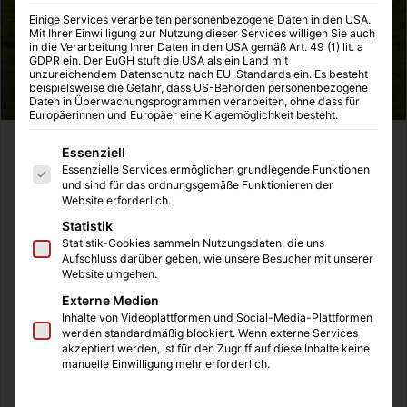
Einige Services verarbeiten personenbezogene Daten in den USA.
Mit Ihrer Einwilligung zur Nutzung dieser Services willigen Sie auch
in die Verarbeitung Ihrer Daten in den USA gemäß Art. 49 (1) lit. a
GDPR ein. Der EuGH stuft die USA als ein Land mit
unzureichendem Datenschutz nach EU-Standards ein. Es besteht
beispielsweise die Gefahr, dass US-Behörden personenbezogene
Daten in Überwachungsprogrammen verarbeiten, ohne dass für
Europäerinnen und Europäer eine Klagemöglichkeit besteht.
Es folgt eine Liste der Service-Gruppen, für die eine Einwilligung
Sport ist Mord. Das falsche Motto für eine
Essenziell
Essenzielle Services ermöglichen grundlegende Funktionen
Sportlerwebsite? Da mögen Sie recht haben. Sport ist
und sind für das ordnungsgemäße Funktionieren der
durchaus gesund und trotzdem birgt er ein gewisses
Website erforderlich.
Verletzungsrisiko. Fast jedem Sportler dürfte im Lauf
Statistik
seines Lebens das ein oder andere Mal eine Verletzung,
Statistik-Cookies sammeln Nutzungsdaten, die uns
Aufschluss darüber geben, wie unsere Besucher mit unserer
eine Überdehnung oder Überlastung wiederfahren sein.
Website umgehen.
Externe Medien
Inhaltsverzeichnis
Inhalte von Videoplattformen und Social-Media-Plattformen
werden standardmäßig blockiert. Wenn externe Services
Was alles schief gehen kann
akzeptiert werden, ist für den Zugriff auf diese Inhalte keine
manuelle Einwilligung mehr erforderlich.
Auf die Gesundheit achten
Münch und Hahn