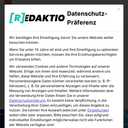
Mit die
Datenschutz-
Menü
S
Präferenz
Wir benötigen Ihre Einwilligung, bevor Sie unsere Website weiter
Start
/
Zukunftsboard
besuchen können.
Wenn Sie unter 16 Jahre alt sind und Ihre Einwilligung zu optionalen
Zukunftsboard
Services geben möchten, müssen Sie Ihre Erziehungsberechtigten
um Erlaubnis bitten.
Virenschutz für Android –
Wir verwenden Cookies und andere Technologien auf unserer
Website. Einige von ihnen sind essenziell, während andere uns
Warum es wichtig ist und wie
helfen, diese Website und Ihre Erfahrung zu verbessern.
Personenbezogene Daten können verarbeitet werden (z. B. IP-
man sich schützen kann
Adressen), z. B. für personalisierte Anzeigen und Inhalte oder die
Messung von Anzeigen und Inhalten.
Weitere Informationen über
die Verwendung Ihrer Daten finden Sie in unserer
Zukunftsboard
12.05.2023
7
4 Minuten gelesen
Datenschutzerklärung
.
Es besteht keine Verpflichtung, in die
Verarbeitung Ihrer Daten einzuwilligen, um dieses Angebot zu
nutzen.
Sie können Ihre Auswahl jederzeit unter
Einstellungen
widerrufen oder anpassen.
Bitte beachten Sie, dass aufgrund
individueller Einstellungen möglicherweise nicht alle Funktionen
der Website verfügbar sind.