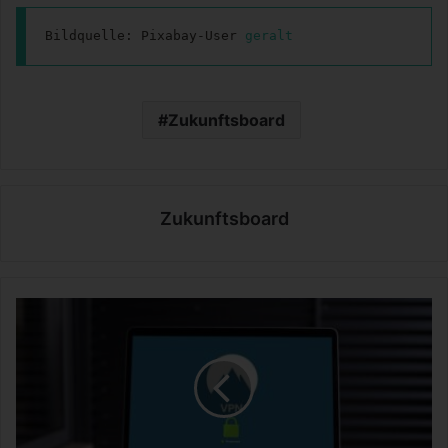
Bildquelle: Pixabay-User 
geralt
Zukunftsboard
Zukunftsboard
W
a
s
i
s
t
V