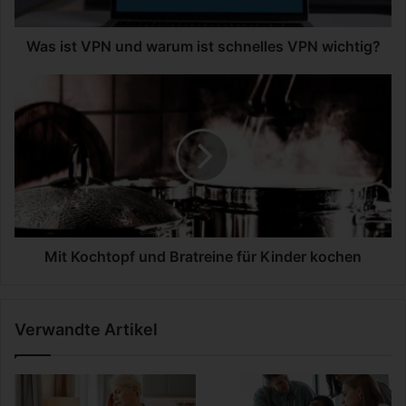
P
N
u
Was ist VPN und warum ist schnelles VPN wichtig?
n
d
M
w
i
a
t
r
K
u
o
m
c
i
h
s
t
t
o
s
p
Mit Kochtopf und Bratreine für Kinder kochen
c
f
h
u
n
n
Verwandte Artikel
e
d
l
B
l
r
e
a