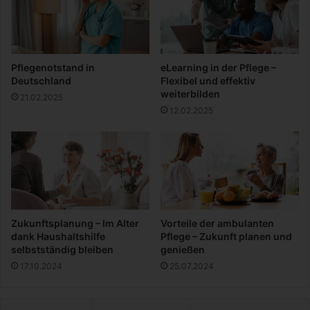
s
t
V
r
P
e
N
i
w
n
Pflegenotstand in
eLearning in der Pflege –
i
e
Deutschland
Flexibel und effektiv
c
f
weiterbilden
21.02.2025
h
ü
12.02.2025
t
r
i
K
g
i
?
n
d
e
r
k
Zukunftsplanung – Im Alter
Vorteile der ambulanten
o
dank Haushaltshilfe
Pflege – Zukunft planen und
c
selbstständig bleiben
genießen
h
17.10.2024
25.07.2024
e
n