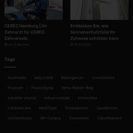
CEREC Hamburg | Ihr
Entdecken Sie, wie
Zahnarzt für CEREC
Sonnenschutzfolie Ihr
Zahnersatz
Zuhause schützen kann
vor 3 Wochen
18.01.2023
Tags
AutoHeldin
baby2child
Bildungsecke
ComicStation
Finanzen
FinanzOlymp
Immo-Makler-Blog
Industrie-Journal
Influencerbude
KitchenApe
LifeStyleLove
MediTipps
Sinnexplosion
SportBeiUns
UmDenGlobus
WP-Campus
Zoomotions
Zukunftsboard