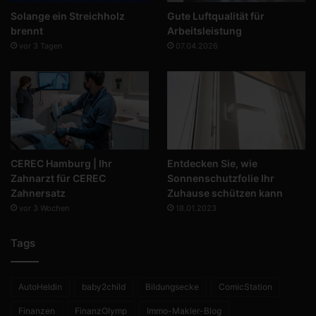
Solange ein Streichholz
Gute Luftqualität für
brennt
Arbeitsleistung
vor 3 Tagen
07.04.2026
CEREC Hamburg | Ihr
Entdecken Sie, wie
Zahnarzt für CEREC
Sonnenschutzfolie Ihr
Zahnersatz
Zuhause schützen kann
vor 3 Wochen
18.01.2023
Tags
AutoHeldin
baby2child
Bildungsecke
ComicStation
Finanzen
FinanzOlymp
Immo-Makler-Blog