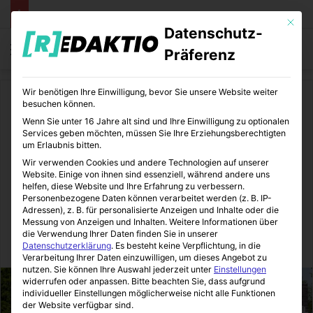
Mit die
Datenschutz-
Menü
S
Präferenz
Wir benötigen Ihre Einwilligung, bevor Sie unsere Website weiter
Start
/
Medizin
besuchen können.
Wenn Sie unter 16 Jahre alt sind und Ihre Einwilligung zu optionalen
Medizin
Services geben möchten, müssen Sie Ihre Erziehungsberechtigten
um Erlaubnis bitten.
Wings for Life World Runs |
Wir verwenden Cookies und andere Technologien auf unserer
Website. Einige von ihnen sind essenziell, während andere uns
Marathon für die Heilung von
helfen, diese Website und Ihre Erfahrung zu verbessern.
Personenbezogene Daten können verarbeitet werden (z. B. IP-
Querschnittslähmung
Adressen), z. B. für personalisierte Anzeigen und Inhalte oder die
Messung von Anzeigen und Inhalten.
Weitere Informationen über
die Verwendung Ihrer Daten finden Sie in unserer
MediTipps
09.11.2023
0
2
3 Minuten gelesen
Datenschutzerklärung
.
Es besteht keine Verpflichtung, in die
Verarbeitung Ihrer Daten einzuwilligen, um dieses Angebot zu
nutzen.
Sie können Ihre Auswahl jederzeit unter
Einstellungen
widerrufen oder anpassen.
Bitte beachten Sie, dass aufgrund
individueller Einstellungen möglicherweise nicht alle Funktionen
der Website verfügbar sind.