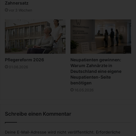
S
Zahnersatz
u
c
vor 3 Wochen
n
h
g
u
l
r
a
n
z
e
Pflegereform 2026
Neupatienten gewinnen:
n
Warum Zahnärzte in
01.06.2026
Deutschland eine eigene
Neupatienten-Seite
benötigen
16.05.2026
Schreibe einen Kommentar
Deine E-Mail-Adresse wird nicht veröffentlicht.
Erforderliche