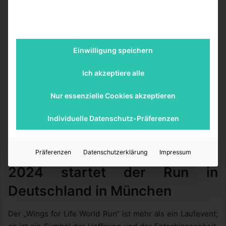
Blickt man voraus auf das Jahr 2024, so wird der „Wings
for Life World Run“ erneut eine Plattform bieten, um
Solidarität zu zeigen und einen Beitrag zur Forschung zu
Einwilligung speichern
leisten. In Deutschland wird der Lauf in München
stattfinden, wo Teilnehmer aller Fähigkeiten
Ich akzeptiere alle
zusammenkommen, um ihre Unterstützung für diejenigen
zu zeigen, die nicht laufen können. Es ist eine
Nur essenzielle Cookies akzeptieren
Gelegenheit, Teil einer globalen Bewegung zu sein, die
Individuelle Datenschutz-Präferenzen
nicht nur die Grenzen der menschlichen
Leistungsfähigkeit, sondern auch die der medizinischen
Wissenschaft verschiebt.
Präferenzen
Datenschutzerklärung
Impressum
2024 startet der Run in
Deutschland in München
Der „Wings for Life World Run“ ist mehr als ein Laufevent;