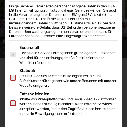
Einige Services verarbeiten personenbezogene Daten in den USA.
Mit Ihrer Einwilligung zur Nutzung dieser Services willigen Sie auch
in die Verarbeitung Ihrer Daten in den USA gemäß Art. 49 (1) lit. a
GDPR ein. Der EuGH stuft die USA als ein Land mit
unzureichendem Datenschutz nach EU-Standards ein. Es besteht
beispielsweise die Gefahr, dass US-Behörden personenbezogene
Daten in Überwachungsprogrammen verarbeiten, ohne dass für
Europäerinnen und Europäer eine Klagemöglichkeit besteht.
Participants seen during the Wings for Life World Run in Munich, Germany
Es folgt eine Liste der Service-Gruppen, für die eine Einwilligung
Essenziell
on May 07, 2023. // Marc Müller for Wings for Life World Run //
Essenzielle Services ermöglichen grundlegende Funktionen
SI202305080923 // Usage for editorial use only //
und sind für das ordnungsgemäße Funktionieren der
Website erforderlich.
Der „Wings for Life World Run“ ist ein jährlich
Statistik
stattfindendes Laufevent, das weltweit gleichzeitig
Statistik-Cookies sammeln Nutzungsdaten, die uns
beginnt und dessen Ziel es ist, Forschung zur Heilung von
Aufschluss darüber geben, wie unsere Besucher mit unserer
Website umgehen.
Querschnittslähmung zu unterstützen. Dieses einzigartige
Externe Medien
Rennen vereint Menschen aller Leistungsniveaus – von
Inhalte von Videoplattformen und Social-Media-Plattformen
professionellen Athleten bis zu Hobbyläufern und
werden standardmäßig blockiert. Wenn externe Services
akzeptiert werden, ist für den Zugriff auf diese Inhalte keine
Anfängern. Es gibt keine traditionelle Ziellinie; stattdessen
manuelle Einwilligung mehr erforderlich.
werden die Teilnehmer von einem „Catcher Car“ verfolgt,
das 30 Minuten nach dem Startschuss losfährt und die