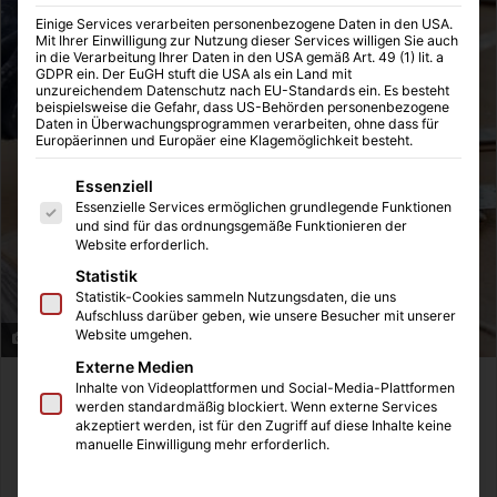
Einige Services verarbeiten personenbezogene Daten in den USA.
Mit Ihrer Einwilligung zur Nutzung dieser Services willigen Sie auch
in die Verarbeitung Ihrer Daten in den USA gemäß Art. 49 (1) lit. a
GDPR ein. Der EuGH stuft die USA als ein Land mit
unzureichendem Datenschutz nach EU-Standards ein. Es besteht
beispielsweise die Gefahr, dass US-Behörden personenbezogene
Daten in Überwachungsprogrammen verarbeiten, ohne dass für
Europäerinnen und Europäer eine Klagemöglichkeit besteht.
Es folgt eine Liste der Service-Gruppen, für die eine Einwilligung
Essenziell
Essenzielle Services ermöglichen grundlegende Funktionen
und sind für das ordnungsgemäße Funktionieren der
Website erforderlich.
Statistik
Statistik-Cookies sammeln Nutzungsdaten, die uns
Aufschluss darüber geben, wie unsere Besucher mit unserer
Website umgehen.
Bodenbeläge verlegen Immo makler blog
Externe Medien
Inhalte von Videoplattformen und Social-Media-Plattformen
In der
Immobilienvermarktung
spielt die Auswahl des
werden standardmäßig blockiert. Wenn externe Services
richtigen Bodens eine entscheidende Rolle. Bodenbeläge
akzeptiert werden, ist für den Zugriff auf diese Inhalte keine
manuelle Einwilligung mehr erforderlich.
beeinflussen maßgeblich die Wohnatmosphäre, tragen zur
Wertsteigerung
einer Immobilie bei und sind ein wichtiger