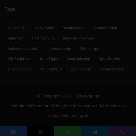
Tags
AutoHeldin
baby2child
Bildungsecke
ComicStation
Finanzen
FinanzOlymp
Immo-Makler-Blog
Industrie-Journal
Influencerbude
KitchenApe
LifeStyleLove
MediTipps
Sinnexplosion
SportBeiUns
UmDenGlobus
WP-Campus
Zoomotions
Zukunftsboard
© Copyright 2026 |
Redaktio.de
Kontakt
•
Werben auf Redaktio
•
Impressum
•
Datenschutz
•
Cookie-Einstellungen