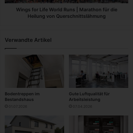
S
L
a
i
Wings for Life World Runs | Marathon für die
m
f
Heilung von Querschnittslähmung
m
e
e
W
l
o
Verwandte Artikel
t
r
r
l
e
d
n
R
d
u
s
n
b
s
e
|
i
M
Bodentreppen im
Gute Luftqualität für
P
a
Bestandshaus
Arbeitsleistung
o
r
01.07.2026
07.04.2026
s
a
t
t
k
h
a
o
r