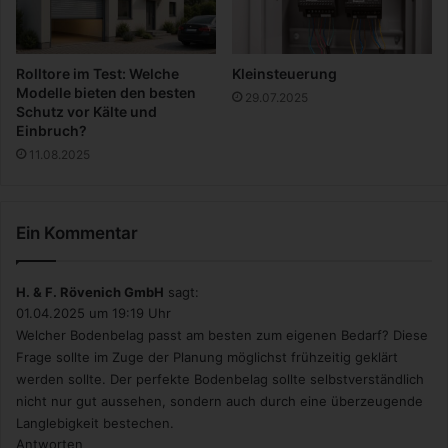
n
t
f
e
ü
n
r
Rolltore im Test: Welche
Kleinsteuerung
d
Modelle bieten den besten
29.07.2025
i
Schutz vor Kälte und
e
Einbruch?
H
11.08.2025
e
i
l
Ein Kommentar
u
n
g
H. & F. Rövenich GmbH
sagt:
v
01.04.2025 um 19:19 Uhr
o
Welcher Bodenbelag passt am besten zum eigenen Bedarf? Diese
n
Frage sollte im Zuge der Planung möglichst frühzeitig geklärt
Q
werden sollte. Der perfekte Bodenbelag sollte selbstverständlich
u
e
nicht nur gut aussehen, sondern auch durch eine überzeugende
r
Langlebigkeit bestechen.
s
Antworten