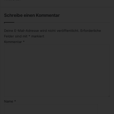
c
h
n
Schreibe einen Kommentar
i
t
Deine E-Mail-Adresse wird nicht veröffentlicht.
Erforderliche
t
s
Felder sind mit
*
markiert
l
Kommentar
*
ä
h
m
u
n
g
Name
*