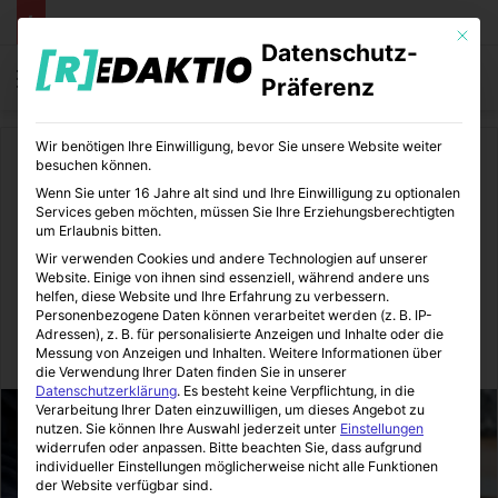
Mit die
Datenschutz-
Menü
S
Präferenz
Wir benötigen Ihre Einwilligung, bevor Sie unsere Website weiter
Start
/
Daheim
besuchen können.
Wenn Sie unter 16 Jahre alt sind und Ihre Einwilligung zu optionalen
Daheim
Immobilienmakler
Wohnen und Leben
Services geben möchten, müssen Sie Ihre Erziehungsberechtigten
um Erlaubnis bitten.
Bodenbeläge bei der
Wir verwenden Cookies und andere Technologien auf unserer
Website. Einige von ihnen sind essenziell, während andere uns
Immobilienvermarktung
helfen, diese Website und Ihre Erfahrung zu verbessern.
Personenbezogene Daten können verarbeitet werden (z. B. IP-
Adressen), z. B. für personalisierte Anzeigen und Inhalte oder die
Messung von Anzeigen und Inhalten.
Weitere Informationen über
Immo-Makler-Blog
08.11.2023
1
7
3 Minuten gelesen
die Verwendung Ihrer Daten finden Sie in unserer
Datenschutzerklärung
.
Es besteht keine Verpflichtung, in die
Verarbeitung Ihrer Daten einzuwilligen, um dieses Angebot zu
nutzen.
Sie können Ihre Auswahl jederzeit unter
Einstellungen
widerrufen oder anpassen.
Bitte beachten Sie, dass aufgrund
individueller Einstellungen möglicherweise nicht alle Funktionen
der Website verfügbar sind.