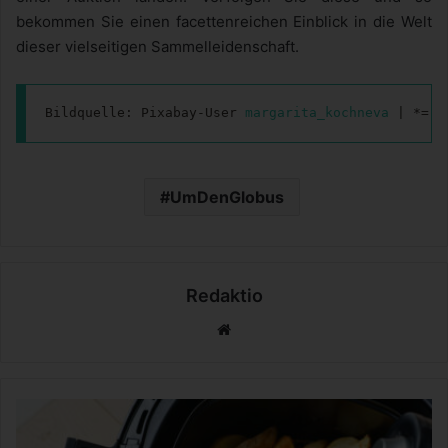
bekommen Sie einen facettenreichen Einblick in die Welt
dieser vielseitigen Sammelleidenschaft.
Bildquelle: Pixabay-User 
margarita_kochneva
 | *= A
UmDenGlobus
Redaktio
We
bs
eit
e
D
e