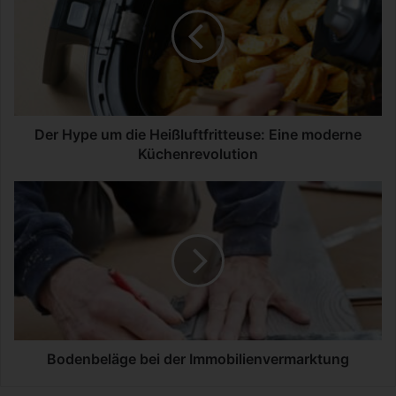
r
H
y
p
e
u
m
d
Der Hype um die Heißluftfritteuse: Eine moderne
i
Küchenrevolution
e
H
B
e
o
i
d
ß
e
l
n
u
b
f
e
t
l
f
ä
r
g
Bodenbeläge bei der Immobilienvermarktung
i
e
t
b