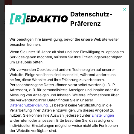
Mit die
Datenschutz-
Menü
S
Präferenz
Wir benötigen Ihre Einwilligung, bevor Sie unsere Website weiter
Start
/
Reisen
/
Reise-Ratgeber
besuchen können.
Wenn Sie unter 16 Jahre alt sind und Ihre Einwilligung zu optionalen
Reise-Ratgeber
Services geben möchten, müssen Sie Ihre Erziehungsberechtigten
um Erlaubnis bitten.
Von Vintage bis Modern:
Wir verwenden Cookies und andere Technologien auf unserer
Website. Einige von ihnen sind essenziell, während andere uns
Sammeltrends bei
helfen, diese Website und Ihre Erfahrung zu verbessern.
Personenbezogene Daten können verarbeitet werden (z. B. IP-
Postkarten
Adressen), z. B. für personalisierte Anzeigen und Inhalte oder die
Messung von Anzeigen und Inhalten.
Weitere Informationen über
die Verwendung Ihrer Daten finden Sie in unserer
Redaktio
05.11.2023
0
17
5 Minuten gelesen
Datenschutzerklärung
.
Es besteht keine Verpflichtung, in die
Verarbeitung Ihrer Daten einzuwilligen, um dieses Angebot zu
nutzen.
Sie können Ihre Auswahl jederzeit unter
Einstellungen
widerrufen oder anpassen.
Bitte beachten Sie, dass aufgrund
individueller Einstellungen möglicherweise nicht alle Funktionen
der Website verfügbar sind.