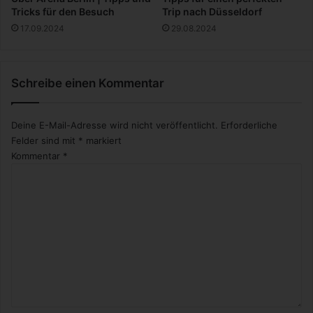
e
k
Tricks für den Besuch
Trip nach Düsseldorf
n
t
17.09.2024
29.08.2024
r
u
e
n
v
g
o
Schreibe einen Kommentar
l
u
t
Deine E-Mail-Adresse wird nicht veröffentlicht.
Erforderliche
i
Felder sind mit
*
markiert
o
Kommentar
*
n