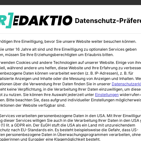
Datenschutz-Präfer
nötigen Ihre Einwilligung, bevor Sie unsere Website weiter besuchen können.
e unter 16 Jahre alt sind und Ihre Einwilligung zu optionalen Services geben
n, müssen Sie Ihre Erziehungsberechtigten um Erlaubnis bitten.
rwenden Cookies und andere Technologien auf unserer Website. Einige von ihn
CHER
BILDUNG
KUNST
iell, während andere uns helfen, diese Website und Ihre Erfahrung zu verbesse
enbezogene Daten können verarbeitet werden (z. B. IP-Adressen), z. B. für
alisierte Anzeigen und Inhalte oder die Messung von Anzeigen und Inhalten.
We
ationen über die Verwendung Ihrer Daten finden Sie in unserer
Datenschutzerk
eht keine Verpflichtung, in die Verarbeitung Ihrer Daten einzuwilligen, um diese
t zu nutzen.
Sie können Ihre Auswahl jederzeit unter
Einstellungen
widerrufen 
en.
Bitte beachten Sie, dass aufgrund individueller Einstellungen möglicherwei
unktionen der Website verfügbar sind.
 Services verarbeiten personenbezogene Daten in den USA. Mit Ihrer Einwilligu
g dieser Services willigen Sie auch in die Verarbeitung Ihrer Daten in den US
 (1) lit. a GDPR ein. Der EuGH stuft die USA als ein Land mit unzureichendem
chutz nach EU-Standards ein. Es besteht beispielsweise die Gefahr, dass US-
en personenbezogene Daten in Überwachungsprogrammen verarbeiten, ohne
ropäerinnen und Europäer eine Klagemöglichkeit besteht.