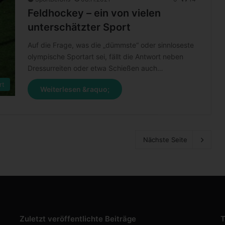
Feldhockey – ein von vielen
unterschätzter Sport
Auf die Frage, was die „dümmste“ oder sinnloseste
olympische Sportart sei, fällt die Antwort neben
Dressurreiten oder etwa Schießen auch…
rt
Weiterlesen &raquo;
Nächste Seite
Zuletzt veröffentlichte Beiträge
T