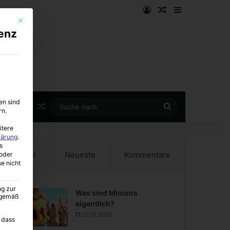
Anmelden
Zufälliger Artike
Sidebar
Mit diesem Button wird der Dialog geschlossen. Seine Funktionalität ist i
enz
en sind
Zufälliger Artikel
Suche
rn.
nach
itere
lärung
.
s
Beliebt
Neueste
Kommentare
oder
se nicht
ng zur
Was sind Minions
A gemäß
eigentlich?
20.10.2020
 dass