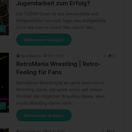
Jugendarbeit zum Erfolg?
Der TUSEM Essen ist das bekannteste und
erfolgreichste Handball Team des Ruhrgebiets.
Doch wie kam es dazu? Was macht den…
ll
Weiterlesen &raquo;
SportBeiUns
19.11.2021
0
3
RetroMania Wrestling | Retro-
Feeling für Fans
RetroMania Wrestling ist ein ganz besonderes
Wrestling-Game. Ich spiele schon seit meiner
Kindheit alle möglichen Wrestling-Spiele. Mein
erstes Wrestling-Game hatte…
rt
Weiterlesen &raquo;
SportBeiUns
08.11.2021
0
14