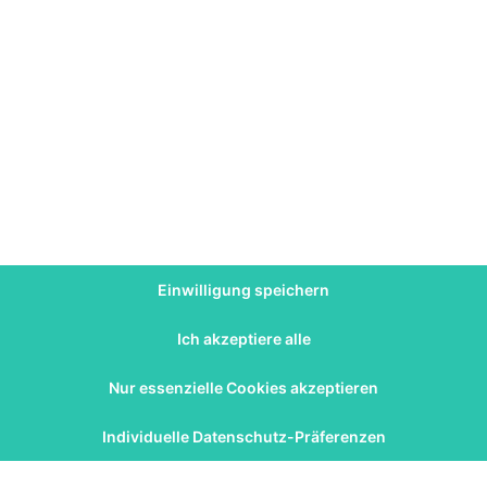
en
Weiterlesen &raquo;
SportBeiUns
21.03.2022
0
9
Teamsport für Kinder:
Selbstbewusstsein und
Teamfähigkeit stärken
Menschen sind soziale Wesen, die den Umgang mit
anderen Menschen brauchen. Während es
manchen aber von klein auf leichtfällt, sich…
en
Einwilligung speichern
Weiterlesen &raquo;
Ich akzeptiere alle
Nur essenzielle Cookies akzeptieren
SportBeiUns
16.03.2022
0
6
WWE2k22: So gelingt der Einstieg
Individuelle Datenschutz-Präferenzen
in MyGM!
Endlich ist der GM-Modus zurück! Seit Jahren