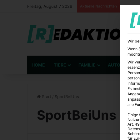
Freitag, August 7 2026
Aktuelle Nachrichten
Wir be
Wenn Si
möchte
Wir ve
HOME
TIERE
FAMILIE
AUTO
BÜ
essenz
Person
person
Inform
Es best
Angebo
Start
/
SportBeiUns
anpass
alle F
SportBeiUns
Einige
Nutzun
Art. 49
Datens
Behörd
für Eu