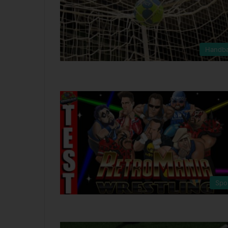
Handba
Spo