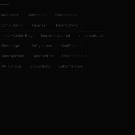
AutoHeldin
baby2child
Bildungsecke
ComicStation
Finanzen
FinanzOlymp
Immo-Makler-Blog
Industrie-Journal
Influencerbude
KitchenApe
LifeStyleLove
MediTipps
Sinnexplosion
SportBeiUns
UmDenGlobus
WP-Campus
Zoomotions
Zukunftsboard