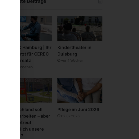
Neueste Beiträge
CEREC Hamburg | Ihr
Kindertheater in
Zahnarzt für CEREC
Duisburg
Zahnersatz
vor 4 Wochen
vor 3 Wochen
Deutschland soll
Pflege im Juni 2026
mehr arbeiten – aber
02.07.2026
wer betreut
eigentlich unsere
Kinder?