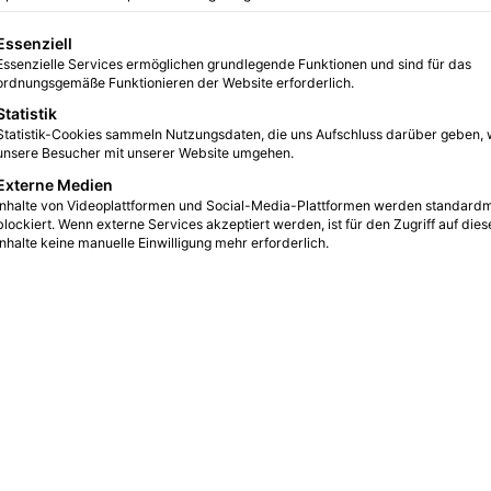
SportBeiUns
22.11.2022
0
4
gt eine Liste der Service-Gruppen, für die eine Einwilligung erteilt we
Essenziell
Funktionsunterwäsche: das neue
Essenzielle Services ermöglichen grundlegende Funktionen und sind für das
ordnungsgemäße Funktionieren der Website erforderlich.
Must-Have für Sportler
Statistik
Was ist Funktionsunterwäsche und warum ist sie
Statistik-Cookies sammeln Nutzungsdaten, die uns Aufschluss darüber geben, 
unsere Besucher mit unserer Website umgehen.
wichtig für den Sport? Funktionsunterwäsche ist
eine Art Unterwäsche, die entwickelt wurde, um…
Externe Medien
Inhalte von Videoplattformen und Social-Media-Plattformen werden standard
rt
blockiert. Wenn externe Services akzeptiert werden, ist für den Zugriff auf dies
Weiterlesen &raquo;
Inhalte keine manuelle Einwilligung mehr erforderlich.
SportBeiUns
19.09.2022
0
4
Panini Adrenalyn XL | Fifa World
Cup Qatar 2022
Werbung Panini hat zur Fußball-WM neue
Sammelkarten auf den Markt gebracht, die wir hier
testen konnten. Die Fußball-Weltmeisterschaft
2022 in…
ll