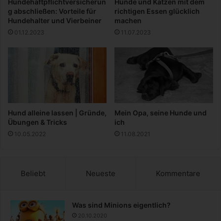
Hundehaftpflichtversicherun
Hunde und Katzen mit dem
e
e
g abschließen: Vorteile für
richtigen Essen glücklich
D
U
Hundehalter und Vierbeiner
machen
C
n
01.12.2023
11.07.2023
C
t
o
e
l
r
l
l
e
a
c
g
t
e
i
n
Hund alleine lassen | Gründe,
Mein Opa, seine Hunde und
o
b
Übungen & Tricks
ich
n
e
10.05.2022
11.08.2021
n
ö
t
i
Beliebt
Neueste
Kommentare
g
e
n
Was sind Minions eigentlich?
p
20.10.2020