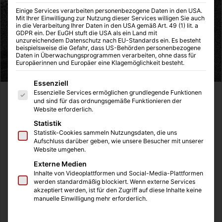
Einige Services verarbeiten personenbezogene Daten in den USA.
Mit Ihrer Einwilligung zur Nutzung dieser Services willigen Sie auch
in die Verarbeitung Ihrer Daten in den USA gemäß Art. 49 (1) lit. a
GDPR ein. Der EuGH stuft die USA als ein Land mit
unzureichendem Datenschutz nach EU-Standards ein. Es besteht
beispielsweise die Gefahr, dass US-Behörden personenbezogene
Daten in Überwachungsprogrammen verarbeiten, ohne dass für
Europäerinnen und Europäer eine Klagemöglichkeit besteht.
Es folgt eine Liste der Service-Gruppen, für die eine Einwilligung
Essenziell
Essenzielle Services ermöglichen grundlegende Funktionen
Wir von Redaktio haben bereits mehrere Ratgeber zum
und sind für das ordnungsgemäße Funktionieren der
Website erforderlich.
Thema „Hunde“ für alle Hundefreunde und Hundebesitzer
geschrieben. Wir stehen aber auch in einem regelmäßigen
Statistik
Statistik-Cookies sammeln Nutzungsdaten, die uns
und konstruktiven Austausch mit anderen Webseiten rund
Aufschluss darüber geben, wie unsere Besucher mit unserer
um dieses Thema. Das Thema „Hund“ ist nicht nur für uns
Website umgehen.
sensibel, sondern sollte für alle Menschen ein sehr
Externe Medien
behutsames Thema sein. Wenn wir uns einen Hund in das
Inhalte von Videoplattformen und Social-Media-Plattformen
werden standardmäßig blockiert. Wenn externe Services
Zuhause holen, dann haben wir die gleiche Verantwortung
akzeptiert werden, ist für den Zugriff auf diese Inhalte keine
für das Tier wie für das eigene Kind. Der Hund kann
manuelle Einwilligung mehr erforderlich.
alleine nicht überleben und wir sind für das Glück des
Tieres zuständig.