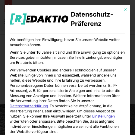
Mit die
Datenschutz-
Menü
S
Präferenz
Wir benötigen Ihre Einwilligung, bevor Sie unsere Website weiter
Start
/
Tiere
/
Alles für den Hund
besuchen können.
Wenn Sie unter 16 Jahre alt sind und Ihre Einwilligung zu optionalen
Alles für den Hund
Services geben möchten, müssen Sie Ihre Erziehungsberechtigten
um Erlaubnis bitten.
Ratgeber-Webseiten für
Wir verwenden Cookies und andere Technologien auf unserer
Website. Einige von ihnen sind essenziell, während andere uns
Hundebesitzer
helfen, diese Website und Ihre Erfahrung zu verbessern.
Personenbezogene Daten können verarbeitet werden (z. B. IP-
Adressen), z. B. für personalisierte Anzeigen und Inhalte oder die
Zoomotions
26.06.2015
18
1 Minute Lesezeit
Messung von Anzeigen und Inhalten.
Weitere Informationen über
die Verwendung Ihrer Daten finden Sie in unserer
Datenschutzerklärung
.
Es besteht keine Verpflichtung, in die
Verarbeitung Ihrer Daten einzuwilligen, um dieses Angebot zu
nutzen.
Sie können Ihre Auswahl jederzeit unter
Einstellungen
widerrufen oder anpassen.
Bitte beachten Sie, dass aufgrund
individueller Einstellungen möglicherweise nicht alle Funktionen
der Website verfügbar sind.