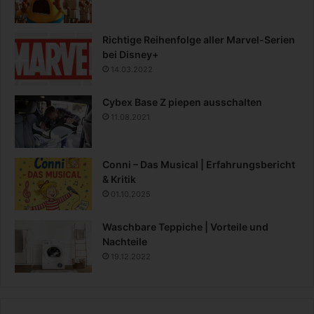
r
i
v
Richtige Reihenfolge aller Marvel-Serien
a
bei Disney+
t
14.03.2022
e
V
Cybex Base Z piepen ausschalten
e
11.08.2021
r
m
i
Conni – Das Musical | Erfahrungsbericht
e
& Kritik
t
e
01.10.2025
r
?
Waschbare Teppiche | Vorteile und
Nachteile
19.12.2022