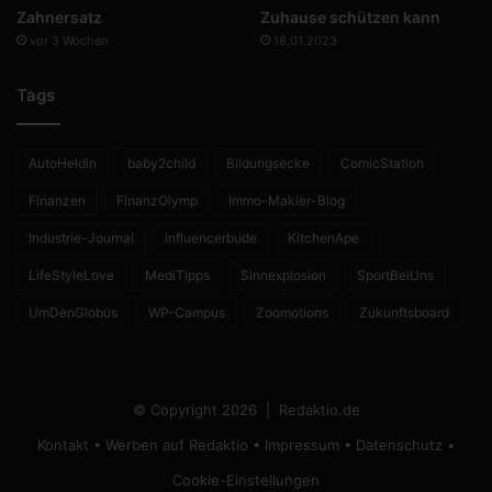
Zahnersatz
Zuhause schützen kann
vor 3 Wochen
18.01.2023
Tags
AutoHeldin
baby2child
Bildungsecke
ComicStation
Finanzen
FinanzOlymp
Immo-Makler-Blog
Industrie-Journal
Influencerbude
KitchenApe
LifeStyleLove
MediTipps
Sinnexplosion
SportBeiUns
UmDenGlobus
WP-Campus
Zoomotions
Zukunftsboard
© Copyright 2026 |
Redaktio.de
Kontakt
•
Werben auf Redaktio
•
Impressum
•
Datenschutz
•
Cookie-Einstellungen