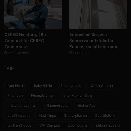
CEREC Hamburg | Ihr
Entdecken Sie, wie
Zahnarzt für CEREC
Sonnenschutzfolie Ihr
Zahnersatz
Zuhause schützen kann
vor 3 Wochen
18.01.2023
Tags
AutoHeldin
baby2child
Bildungsecke
ComicStation
Finanzen
FinanzOlymp
Immo-Makler-Blog
Industrie-Journal
Influencerbude
KitchenApe
LifeStyleLove
MediTipps
Sinnexplosion
SportBeiUns
UmDenGlobus
WP-Campus
Zoomotions
Zukunftsboard