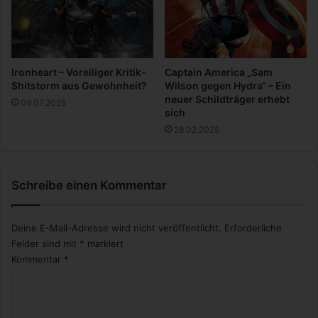
k
e
y
e
M
Ironheart – Voreiliger Kritik-
Captain America „Sam
e
Shitstorm aus Gewohnheit?
Wilson gegen Hydra“ – Ein
g
neuer Schildträger erhebt
09.07.2025
a
sich
b
28.02.2025
a
n
d
Schreibe einen Kommentar
Deine E-Mail-Adresse wird nicht veröffentlicht.
Erforderliche
Felder sind mit
*
markiert
Kommentar
*