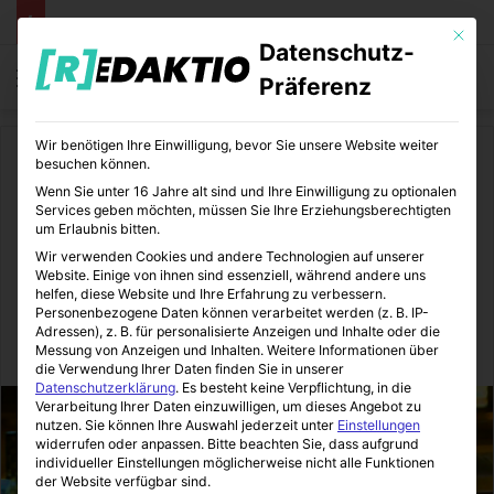
Mit die
Datenschutz-
Menü
S
Präferenz
Wir benötigen Ihre Einwilligung, bevor Sie unsere Website weiter
Start
/
Comics
besuchen können.
Wenn Sie unter 16 Jahre alt sind und Ihre Einwilligung zu optionalen
Comics
Marvel
Serien
Services geben möchten, müssen Sie Ihre Erziehungsberechtigten
um Erlaubnis bitten.
2. Staffel von Daredevil auf
Wir verwenden Cookies und andere Technologien auf unserer
Website. Einige von ihnen sind essenziell, während andere uns
Netflix | Offizieller Trailer
helfen, diese Website und Ihre Erfahrung zu verbessern.
Personenbezogene Daten können verarbeitet werden (z. B. IP-
Adressen), z. B. für personalisierte Anzeigen und Inhalte oder die
Messung von Anzeigen und Inhalten.
Weitere Informationen über
ComicStation
05.03.2016
0
9
2 Minuten gelesen
die Verwendung Ihrer Daten finden Sie in unserer
Datenschutzerklärung
.
Es besteht keine Verpflichtung, in die
Verarbeitung Ihrer Daten einzuwilligen, um dieses Angebot zu
nutzen.
Sie können Ihre Auswahl jederzeit unter
Einstellungen
widerrufen oder anpassen.
Bitte beachten Sie, dass aufgrund
individueller Einstellungen möglicherweise nicht alle Funktionen
der Website verfügbar sind.