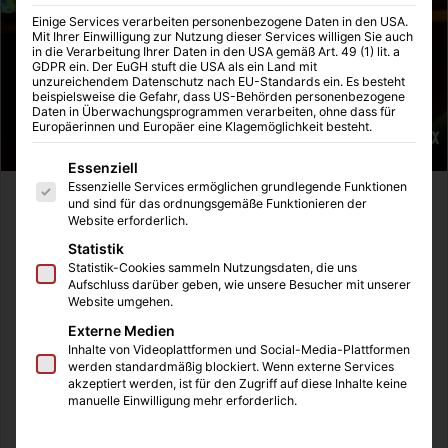
Einige Services verarbeiten personenbezogene Daten in den USA.
Mit Ihrer Einwilligung zur Nutzung dieser Services willigen Sie auch
in die Verarbeitung Ihrer Daten in den USA gemäß Art. 49 (1) lit. a
GDPR ein. Der EuGH stuft die USA als ein Land mit
unzureichendem Datenschutz nach EU-Standards ein. Es besteht
beispielsweise die Gefahr, dass US-Behörden personenbezogene
Daten in Überwachungsprogrammen verarbeiten, ohne dass für
Europäerinnen und Europäer eine Klagemöglichkeit besteht.
Es folgt eine Liste der Service-Gruppen, für die eine Einwilligung
Essenziell
Essenzielle Services ermöglichen grundlegende Funktionen
Der Kingpin ist besiegt, doch die neuen Gegner warten
und sind für das ordnungsgemäße Funktionieren der
Website erforderlich.
bereits auf Daredevil, der damit wieder Arbeit in Hell´s
Statistik
Kitchen bekommt. In der zweiten Staffel bekommen wir
Statistik-Cookies sammeln Nutzungsdaten, die uns
zwei Charaktere zu sehen, die im Marvel Universum sehr
Aufschluss darüber geben, wie unsere Besucher mit unserer
beliebt sind.
Website umgehen.
Externe Medien
Inhalte von Videoplattformen und Social-Media-Plattformen
Inhaltsverzeichnis
werden standardmäßig blockiert. Wenn externe Services
akzeptiert werden, ist für den Zugriff auf diese Inhalte keine
Der Punisher ist zurück
manuelle Einwilligung mehr erforderlich.
Elektra kehrt heim
Zwei Charaktere mit negativer Film-Vorgeschichte