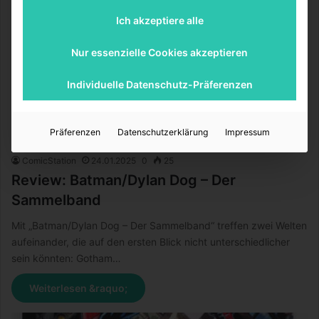
Ich akzeptiere alle
Nur essenzielle Cookies akzeptieren
Individuelle Datenschutz-Präferenzen
Präferenzen
Datenschutzerklärung
Impressum
ComicStation
24.01.2025
0
25
Review: Batman/Dylan Dog – Der
Sammelband
Mit „Batman/Dylan Dog – Der Sammelband“ treffen zwei Welten
aufeinander, die auf den ersten Blick nicht unterschiedlicher
sein könnten: Gotham…
Weiterlesen &raquo;