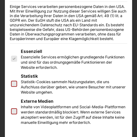
Einige Services verarbeiten personenbezogene Daten in den USA.
Mit Ihrer Einwilligung zur Nutzung dieser Services willigen Sie auch
in die Verarbeitung Ihrer Daten in den USA gemäß Art. 49 (1) lit. a
GDPR ein. Der EuGH stuft die USA als ein Land mit
unzureichendem Datenschutz nach EU-Standards ein. Es besteht
beispielsweise die Gefahr, dass US-Behörden personenbezogene
ComicStation
04.08.2025
0
23
Daten in Überwachungsprogrammen verarbeiten, ohne dass für
Wiedersehen mit einem alten Freund –
Europäerinnen und Europäer eine Klagemöglichkeit besteht.
„Petzi in der Schweiz“
Es folgt eine Liste der Service-Gruppen, für die eine Einwilligung
Essenziell
Essenzielle Services ermöglichen grundlegende Funktionen
Werbung | Rezensionsexemplar erhalten Es gibt Comics, die
und sind für das ordnungsgemäße Funktionieren der
begleiten einen durch das Leben, ohne dass man es richtig
Website erforderlich.
merkt. Petzi…
Statistik
Statistik-Cookies sammeln Nutzungsdaten, die uns
Weiterlesen &raquo;
Aufschluss darüber geben, wie unsere Besucher mit unserer
Website umgehen.
Externe Medien
Inhalte von Videoplattformen und Social-Media-Plattformen
werden standardmäßig blockiert. Wenn externe Services
akzeptiert werden, ist für den Zugriff auf diese Inhalte keine
manuelle Einwilligung mehr erforderlich.