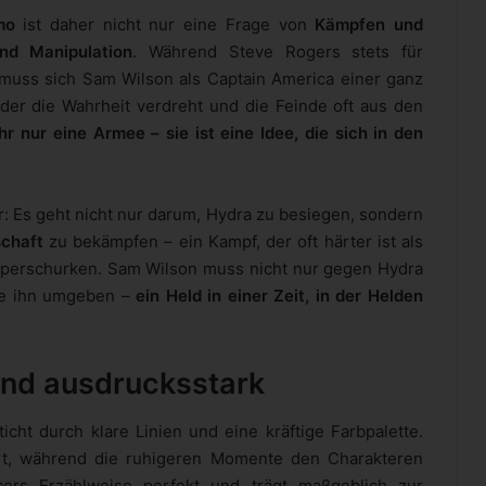
mo
ist daher nicht nur eine Frage von
Kämpfen und
und Manipulation
. Während Steve Rogers stets für
 muss sich Sam Wilson als Captain America einer ganz
n der die Wahrheit verdreht und die Feinde oft aus den
r nur eine Armee – sie ist eine Idee, die sich in den
 Es geht nicht nur darum, Hydra zu besiegen, sondern
schaft
zu bekämpfen – ein Kampf, der oft härter ist als
uperschurken. Sam Wilson muss nicht nur gegen Hydra
ie ihn umgeben –
ein Held in einer Zeit, in der Helden
und ausdrucksstark
cht durch klare Linien und eine kräftige Farbpalette.
rt, während die ruhigeren Momente den Charakteren
cers Erzählweise perfekt und trägt maßgeblich zur