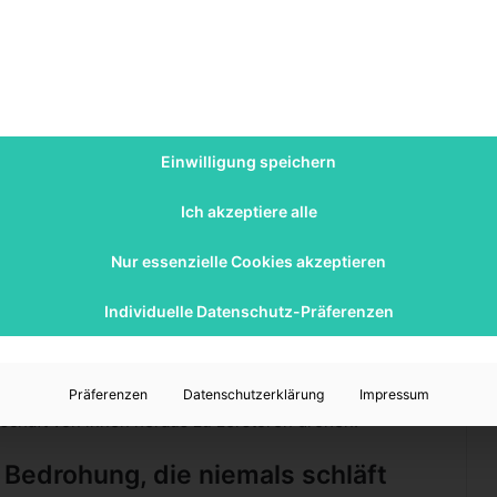
ktiert die turbulenten politischen Landschaften unserer
nd nicht nur physischer Natur; sie spiegeln auch die
llschaft toben. Die Mischung aus intensiven Action-
gt für ein ausgewogenes Leseerlebnis, das sowohl
Einwilligung speichern
Wandel
Ich akzeptiere alle
st bekannt als Falcon, ringt Sam mit der enormen
Nur essenzielle Cookies akzeptieren
bringt. Seine Entwicklung vom Flügelträger zum Symbol
lziehbar dargestellt.
Individuelle Datenschutz-Präferenzen
 America spielt eine unterstützende Rolle und dient als
eser seinen eigenen Weg findet.
sten verkörpert Hydra die versteckten Gefahren
Präferenzen
Datenschutzerklärung
Impressum
lschaft von innen heraus zu zerstören drohen.
Bedrohung, die niemals schläft