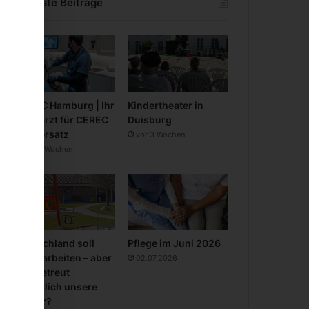
Neueste Beiträge
CEREC Hamburg | Ihr
Kindertheater in
Zahnarzt für CEREC
Duisburg
Zahnersatz
vor 3 Wochen
vor 3 Wochen
Deutschland soll
Pflege im Juni 2026
mehr arbeiten – aber
02.07.2026
wer betreut
eigentlich unsere
Kinder?