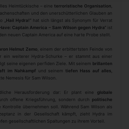
 alles Heimtückische – eine
terroristische Organisation
,
 Machenschaften und den unerschütterlichen Glauben an
to
„Hail Hydra!“
hat sich längst als Synonym für Verrat
Have: Captain America – Sam Wilson gegen Hydra“
ist
den neuen Captain America auf eine harte Probe stellt.
aron Helmut Zemo
, einem der erbittertsten Feinde von
r ein weiterer Hydra-Schurke – er stammt aus einer
lgt seine eigenen perfiden Ziele. Mit seinem
brillanten
aft im Nahkampf
und seinem
tiefen Hass auf alles,
fekte Nemesis für Sam Wilson.
dliche Herausforderung dar: Er plant eine
globale
durch offene Kriegsführung, sondern durch
politische
 Kontrolle übernehmen soll. Während Sam Wilson als
ptanz in der Gesellschaft kämpft, zieht Hydra im
efen gesellschaftlichen Spaltungen zu ihrem Vorteil.