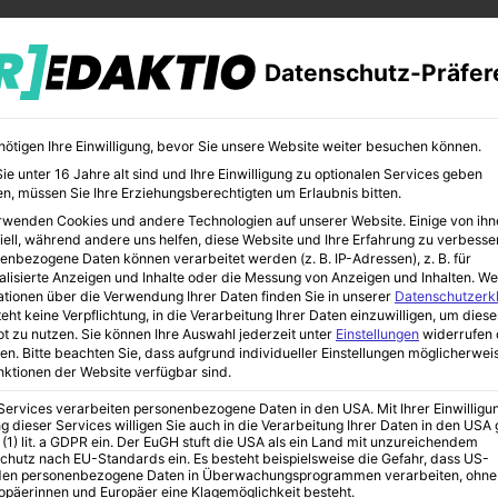
Datenschutz-Präfer
nötigen Ihre Einwilligung, bevor Sie unsere Website weiter besuchen können.
e unter 16 Jahre alt sind und Ihre Einwilligung zu optionalen Services geben
n, müssen Sie Ihre Erziehungsberechtigten um Erlaubnis bitten.
rwenden Cookies und andere Technologien auf unserer Website. Einige von ihn
CHER
BILDUNG
KUNST
iell, während andere uns helfen, diese Website und Ihre Erfahrung zu verbesse
enbezogene Daten können verarbeitet werden (z. B. IP-Adressen), z. B. für
alisierte Anzeigen und Inhalte oder die Messung von Anzeigen und Inhalten.
We
ationen über die Verwendung Ihrer Daten finden Sie in unserer
Datenschutzerk
eht keine Verpflichtung, in die Verarbeitung Ihrer Daten einzuwilligen, um diese
t zu nutzen.
Sie können Ihre Auswahl jederzeit unter
Einstellungen
widerrufen 
 Wilson gegen Hydra“ – Ein neuer Schildträger erhebt sich
en.
Bitte beachten Sie, dass aufgrund individueller Einstellungen möglicherwei
unktionen der Website verfügbar sind.
 Services verarbeiten personenbezogene Daten in den USA. Mit Ihrer Einwilligu
g dieser Services willigen Sie auch in die Verarbeitung Ihrer Daten in den US
a „Sam Wilson
 (1) lit. a GDPR ein. Der EuGH stuft die USA als ein Land mit unzureichendem
chutz nach EU-Standards ein. Es besteht beispielsweise die Gefahr, dass US-
en personenbezogene Daten in Überwachungsprogrammen verarbeiten, ohne
ropäerinnen und Europäer eine Klagemöglichkeit besteht.