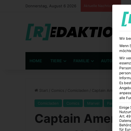
Donnerstag, August 6 2026
Aktuelle Nachrichten
Wir be
Wenn Si
möchte
Wir ve
HOME
TIERE
FAMILIE
AUTO
BÜ
essenz
Person
person
Inform
Es best
Angebo
Start
/
Comics
/
Comicladen
/
Captain America „Sam
anpass
alle F
Comicladen
Comics
Marvel
Panini
Einige
Nutzun
Captain Americ
Art. 49
Datens
Behörd
für Eu