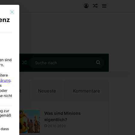
Anmelden
Zufälliger Artike
Sidebar
Mit diesem Button wird der Dialog geschlossen. Seine Funktionalität ist i
enz
en sind
Zufälliger Artikel
Suche
rn.
nach
itere
lärung
.
s
Beliebt
Neueste
Kommentare
oder
se nicht
ng zur
Was sind Minions
A gemäß
eigentlich?
20.10.2020
 dass