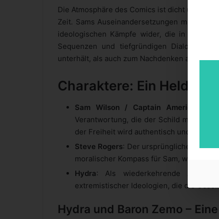
Die Atmosphäre des Comics ist dicht und refle
Zeit. Sams Auseinandersetzungen mit Hydra si
ideologischen Kämpfe wider, die in der Gese
Sequenzen und tiefgründigen Dialogen sor
unterhält, als auch zum Nachdenken anregt.
Charaktere: Ein Held im 
Sam Wilson / Captain America
: Ein
Verantwortung, die der Schild mit sich 
der Freiheit wird authentisch und nachvol
Steve Rogers
: Der ursprüngliche Captain
moralischer Kompass für Sam, während di
Hydra
: Als wiederkehrende Antagoni
extremistischer Ideologien, die die Gesel
Hydra und Baron Zemo – Eine 