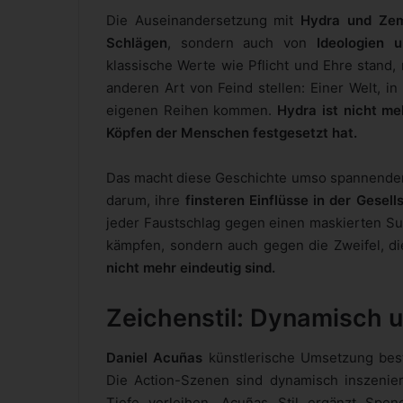
Die Auseinandersetzung mit
Hydra und Ze
Schlägen
, sondern auch von
Ideologien 
klassische Werte wie Pflicht und Ehre stand,
anderen Art von Feind stellen: Einer Welt, i
eigenen Reihen kommen.
Hydra ist nicht meh
Köpfen der Menschen festgesetzt hat.
Das macht diese Geschichte umso spannender:
darum, ihre
finsteren Einflüsse in der Gesell
jeder Faustschlag gegen einen maskierten S
kämpfen, sondern auch gegen die Zweifel, d
nicht mehr eindeutig sind.
Zeichenstil: Dynamisch 
Daniel Acuñas
künstlerische Umsetzung besti
Die Action-Szenen sind dynamisch inszenie
Tiefe verleihen. Acuñas Stil ergänzt Spen