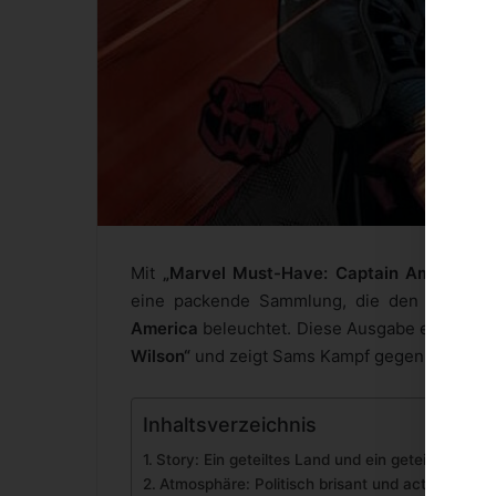
Mit
„Marvel Must-Have: Captain America –
eine packende Sammlung, die den Überga
America
beleuchtet. Diese Ausgabe enthält di
Wilson“
und zeigt Sams Kampf gegen die allg
Inhaltsverzeichnis
Story: Ein geteiltes Land und ein geteilter Held
Atmosphäre: Politisch brisant und actiongelad