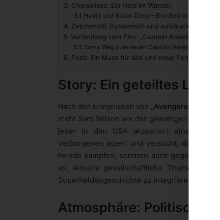
Charaktere: Ein Held im Wandel
Hydra und Baron Zemo – Eine Bedrohung, die ni
Zeichenstil: Dynamisch und ausdrucksstark
Verbindung zum Film: „Captain America: Brave
Sams Weg zum neuen Captain America
Fazit: Ein Muss für alte und neue Fans
Story: Ein geteiltes Land 
Nach den Ereignissen von
„Avengers: Endgam
steht Sam Wilson vor der gewaltigen Aufgabe,
jeder in den USA akzeptiert einen neue
Verborgenen agiert und versucht, die Nation
Feinde kämpfen, sondern auch gegen Vorurtei
es, aktuelle gesellschaftliche Themen wie 
Superheldengeschichte zu integrieren.
Atmosphäre: Politisch br