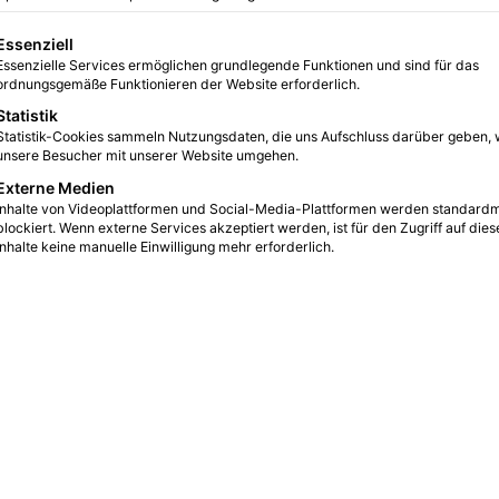
Ein neuer
gt eine Liste der Service-Gruppen, für die eine Einwilligung erteilt we
Essenziell
ebt sich
Essenzielle Services ermöglichen grundlegende Funktionen und sind für das
ordnungsgemäße Funktionieren der Website erforderlich.
Statistik
Statistik-Cookies sammeln Nutzungsdaten, die uns Aufschluss darüber geben, 
0
8
4 Minuten gelesen
unsere Besucher mit unserer Website umgehen.
Externe Medien
Inhalte von Videoplattformen und Social-Media-Plattformen werden standard
blockiert. Wenn externe Services akzeptiert werden, ist für den Zugriff auf dies
Inhalte keine manuelle Einwilligung mehr erforderlich.