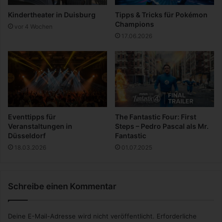
u
Kindertheater in Duisburg
Tipps & Tricks für Pokémon
f
Champions
vor 4 Wochen
N
17.06.2026
e
t
f
l
i
x
|
O
Eventtipps für
The Fantastic Four: First
f
Veranstaltungen in
Steps – Pedro Pascal als Mr.
f
Düsseldorf
Fantastic
i
18.03.2026
01.07.2025
z
i
e
l
Schreibe einen Kommentar
l
e
Deine E-Mail-Adresse wird nicht veröffentlicht.
Erforderliche
r