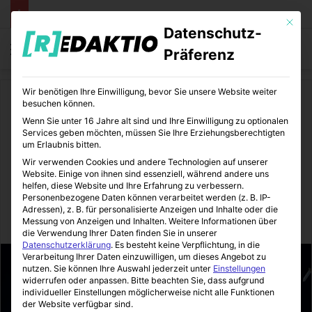
Mit die
Datenschutz-
Menü
S
Präferenz
Wir benötigen Ihre Einwilligung, bevor Sie unsere Website weiter
Start
/
Unterhaltung
/
Games
besuchen können.
Wenn Sie unter 16 Jahre alt sind und Ihre Einwilligung zu optionalen
Games
Unterhaltung
Services geben möchten, müssen Sie Ihre Erziehungsberechtigten
um Erlaubnis bitten.
Clash Royale – Ein neuer Hit
Wir verwenden Cookies und andere Technologien auf unserer
Website. Einige von ihnen sind essenziell, während andere uns
von Supercell
helfen, diese Website und Ihre Erfahrung zu verbessern.
Personenbezogene Daten können verarbeitet werden (z. B. IP-
Adressen), z. B. für personalisierte Anzeigen und Inhalte oder die
Messung von Anzeigen und Inhalten.
Weitere Informationen über
Sinnexplosion
04.03.2016
0
3
2 Minuten gelesen
die Verwendung Ihrer Daten finden Sie in unserer
Datenschutzerklärung
.
Es besteht keine Verpflichtung, in die
Verarbeitung Ihrer Daten einzuwilligen, um dieses Angebot zu
nutzen.
Sie können Ihre Auswahl jederzeit unter
Einstellungen
widerrufen oder anpassen.
Bitte beachten Sie, dass aufgrund
individueller Einstellungen möglicherweise nicht alle Funktionen
der Website verfügbar sind.