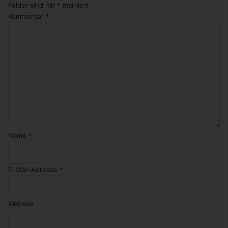
T
Felder sind mit
*
markiert
r
Kommentar
*
a
i
l
e
r
Name
*
E-Mail-Adresse
*
Website