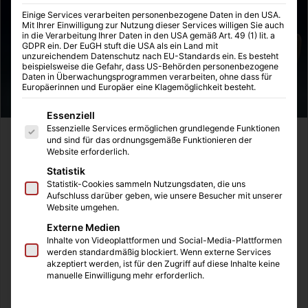
Einige Services verarbeiten personenbezogene Daten in den USA.
Mit Ihrer Einwilligung zur Nutzung dieser Services willigen Sie auch
in die Verarbeitung Ihrer Daten in den USA gemäß Art. 49 (1) lit. a
GDPR ein. Der EuGH stuft die USA als ein Land mit
unzureichendem Datenschutz nach EU-Standards ein. Es besteht
beispielsweise die Gefahr, dass US-Behörden personenbezogene
Daten in Überwachungsprogrammen verarbeiten, ohne dass für
Europäerinnen und Europäer eine Klagemöglichkeit besteht.
Es folgt eine Liste der Service-Gruppen, für die eine Einwilligung
Essenziell
Essenzielle Services ermöglichen grundlegende Funktionen
und sind für das ordnungsgemäße Funktionieren der
Inhaltsverzeichnis
Website erforderlich.
Clash Royale – Gameplay
Statistik
Arten von Truhen und das Loot-System
Statistik-Cookies sammeln Nutzungsdaten, die uns
Aufschluss darüber geben, wie unsere Besucher mit unserer
Strategy in Clash Royale
Website umgehen.
Externe Medien
Clash Royale – Gameplay
Inhalte von Videoplattformen und Social-Media-Plattformen
werden standardmäßig blockiert. Wenn externe Services
akzeptiert werden, ist für den Zugriff auf diese Inhalte keine
Nach dem großen Smartphone Hit „Clash of Clans“, hat
manuelle Einwilligung mehr erforderlich.
Supercell etwas neues auf den Markt gebracht. „Clash
Royale“ heißt der neue Mega Hit von Supercell. Diesmal