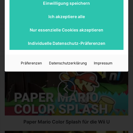
Einwilligung speichern
Sinnexplosion
Ich akzeptiere alle
Nur essenzielle Cookies akzeptieren
Sinnexplosion
Individuelle Datenschutz-Präferenzen
Präferenzen
Datenschutzerklärung
Impressum
P
a
p
e
r
M
a
r
i
o
Paper Mario Color Splash für die Wii U
C