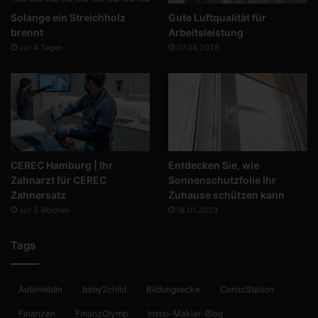
Solange ein Streichholz
Gute Luftqualität für
brennt
Arbeitsleistung
vor 4 Tagen
07.04.2026
CEREC Hamburg | Ihr
Entdecken Sie, wie
Zahnarzt für CEREC
Sonnenschutzfolie Ihr
Zahnersatz
Zuhause schützen kann
vor 3 Wochen
18.01.2023
Tags
AutoHeldin
baby2child
Bildungsecke
ComicStation
Finanzen
FinanzOlymp
Immo-Makler-Blog