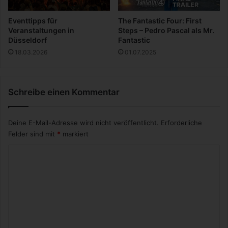
r
c
Eventtipps für
The Fantastic Four: First
e
Veranstaltungen in
Steps – Pedro Pascal als Mr.
l
Düsseldorf
Fantastic
l
18.03.2026
01.07.2025
Schreibe einen Kommentar
Deine E-Mail-Adresse wird nicht veröffentlicht.
Erforderliche
Felder sind mit
*
markiert
K
o
m
m
e