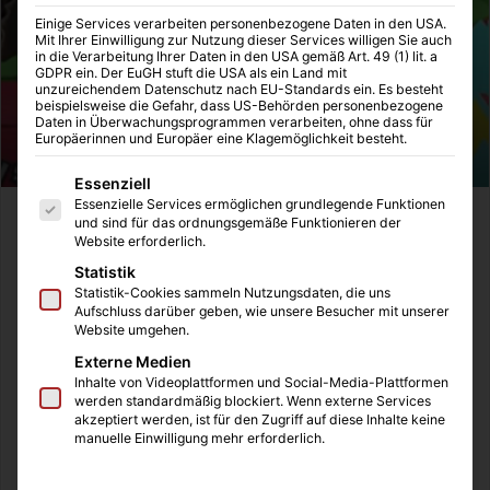
Einige Services verarbeiten personenbezogene Daten in den USA.
Mit Ihrer Einwilligung zur Nutzung dieser Services willigen Sie auch
in die Verarbeitung Ihrer Daten in den USA gemäß Art. 49 (1) lit. a
GDPR ein. Der EuGH stuft die USA als ein Land mit
unzureichendem Datenschutz nach EU-Standards ein. Es besteht
beispielsweise die Gefahr, dass US-Behörden personenbezogene
Daten in Überwachungsprogrammen verarbeiten, ohne dass für
Europäerinnen und Europäer eine Klagemöglichkeit besteht.
Es folgt eine Liste der Service-Gruppen, für die eine Einwilligung
Essenziell
Essenzielle Services ermöglichen grundlegende Funktionen
und sind für das ordnungsgemäße Funktionieren der
Inhaltsverzeichnis
Website erforderlich.
Wann wird es soweit sein?
Statistik
Statistik-Cookies sammeln Nutzungsdaten, die uns
Die Geschichte und das Gameplay
Aufschluss darüber geben, wie unsere Besucher mit unserer
Das Kampfsystem
Website umgehen.
Wird er wieder dabei sein? – Der kleine Begleiter
Externe Medien
Fazit des Paper Mario-Spiels
Inhalte von Videoplattformen und Social-Media-Plattformen
werden standardmäßig blockiert. Wenn externe Services
Wann wird es soweit sein?
akzeptiert werden, ist für den Zugriff auf diese Inhalte keine
manuelle Einwilligung mehr erforderlich.
Nach langen warten ist es endlich soweit, ein release für