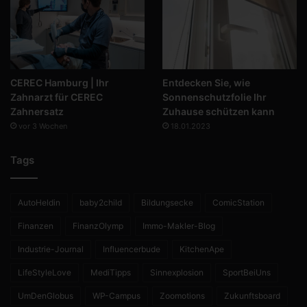
CEREC Hamburg | Ihr
Entdecken Sie, wie
Zahnarzt für CEREC
Sonnenschutzfolie Ihr
Zahnersatz
Zuhause schützen kann
vor 3 Wochen
18.01.2023
Tags
AutoHeldin
baby2child
Bildungsecke
ComicStation
Finanzen
FinanzOlymp
Immo-Makler-Blog
Industrie-Journal
Influencerbude
KitchenApe
LifeStyleLove
MediTipps
Sinnexplosion
SportBeiUns
UmDenGlobus
WP-Campus
Zoomotions
Zukunftsboard