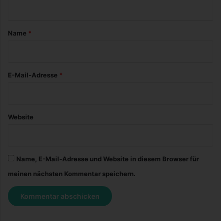
n
t
a
Name
*
r
*
E-Mail-Adresse
*
Website
Name, E-Mail-Adresse und Website in diesem Browser für
meinen nächsten Kommentar speichern.