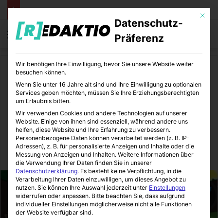
Mit die
Datenschutz-
Menü
S
Präferenz
Wir benötigen Ihre Einwilligung, bevor Sie unsere Website weiter
Start
/
Unterhaltung
/
Games
besuchen können.
Wenn Sie unter 16 Jahre alt sind und Ihre Einwilligung zu optionalen
Games
Unterhaltung
Services geben möchten, müssen Sie Ihre Erziehungsberechtigten
um Erlaubnis bitten.
Paper Mario Color Splash für
Wir verwenden Cookies und andere Technologien auf unserer
Website. Einige von ihnen sind essenziell, während andere uns
die Wii U
helfen, diese Website und Ihre Erfahrung zu verbessern.
Personenbezogene Daten können verarbeitet werden (z. B. IP-
Adressen), z. B. für personalisierte Anzeigen und Inhalte oder die
Messung von Anzeigen und Inhalten.
Weitere Informationen über
Sinnexplosion
04.03.2016
0
1
3 Minuten gelesen
die Verwendung Ihrer Daten finden Sie in unserer
Datenschutzerklärung
.
Es besteht keine Verpflichtung, in die
Verarbeitung Ihrer Daten einzuwilligen, um dieses Angebot zu
nutzen.
Sie können Ihre Auswahl jederzeit unter
Einstellungen
widerrufen oder anpassen.
Bitte beachten Sie, dass aufgrund
individueller Einstellungen möglicherweise nicht alle Funktionen
der Website verfügbar sind.