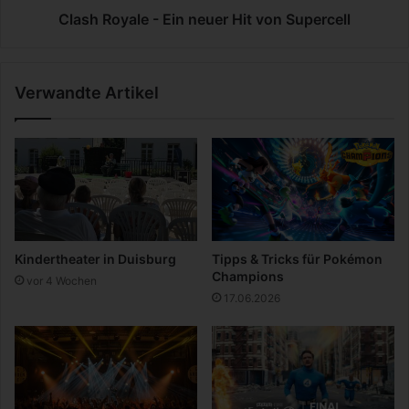
P
l
Clash Royale - Ein neuer Hit von Supercell
o
e
k
-
é
E
Verwandte Artikel
m
i
o
n
n
n
e
u
e
r
H
i
Kindertheater in Duisburg
Tipps & Tricks für Pokémon
t
Champions
vor 4 Wochen
v
17.06.2026
o
n
S
u
p
e